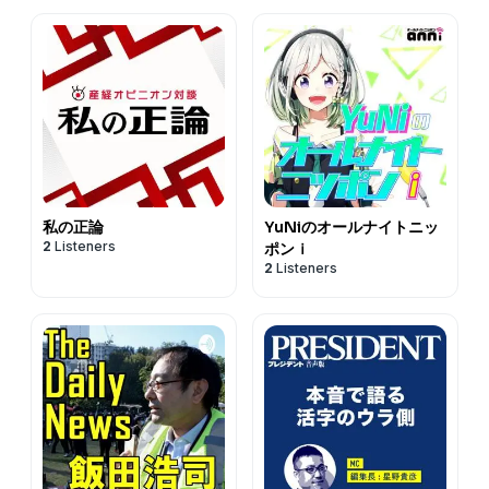
私の正論
YuNiのオールナイトニッ
2
Listeners
ポンｉ
2
Listeners