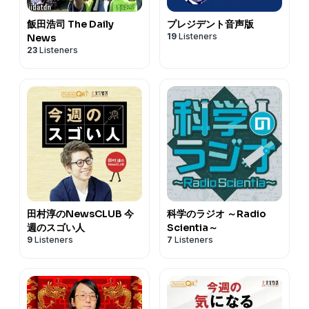
飯田浩司 The Daily
プレジデント音声版
19
Listeners
News
23
Listeners
田村淳のNewsCLUB 今
科学のラジオ ～Radio
週のスゴい人
Scientia～
9
Listeners
7
Listeners