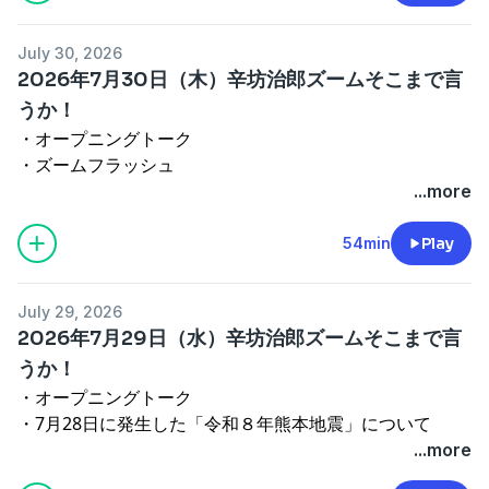
（ゲスト：明治大学教授の海野素央さん）
・5時台オープニングトーク
July 30, 2026
・ズームＯＮ②『円安是正のため、日本とアメリカが異
2026年7月30日（木）辛坊治郎ズームそこまで言
例の協調介入』
うか！
・エンディング
・オープニングトーク
出演者：辛坊治郎、増山さやか、海野素央
・ズームフラッシュ
See
omnystudio.com/listener
for privacy information.
・4時台オープニングトーク
...more
ズームＯＮ①『ホルムズ海峡の迂回ルート』
（ゲスト：エネルギー経済社会研究所の松尾豪さん）
54min
Play
・エンディング
出演者：飯田浩司、増山さやか、松尾豪
July 29, 2026
See
omnystudio.com/listener
for privacy information.
2026年7月29日（水）辛坊治郎ズームそこまで言
うか！
・オープニングトーク
・7月28日に発生した「令和８年熊本地震」について
（電話つなぎ 熊本県在住、防衛問題研究家でライター
...more
の桜林美佐さん）