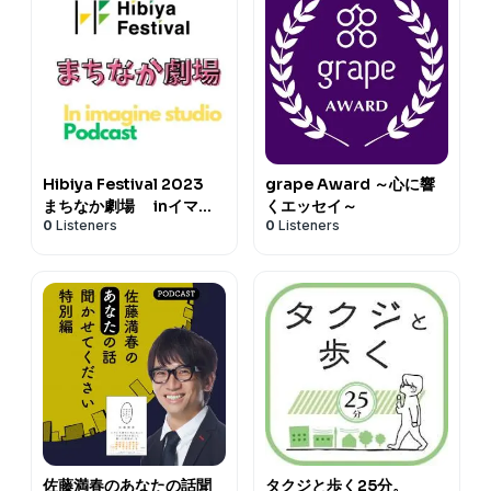
Hibiya Festival 2023
grape Award ～心に響
まちなか劇場 inイマジ
くエッセイ～
0
Listeners
0
Listeners
ンスタジオ Podcast
佐藤満春のあなたの話聞
タクジと歩く25分。