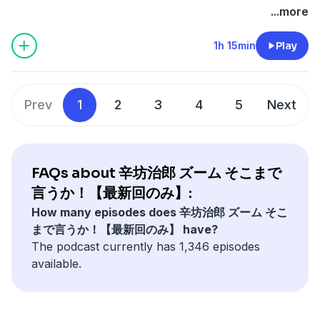
・ズームフラッシュ
...more
・4時台オープニングトーク
ズームＯＮ①『今年の夏の旅行事情』
1h 15min
Play
（ゲスト：航空・旅行アナリストの鳥海高太朗さん）
・5時台オープニングトーク
・ズームＯＮ②『延長国会、副首都法案成立の行方
Prev
1
2
3
4
5
Next
は？』
・エンディング
出演者：辛坊治郎、増山さやか、鳥海高太朗
See
omnystudio.com/listener
for privacy information.
FAQs about 辛坊治郎 ズーム そこまで
言うか！【最新回のみ】:
How many episodes does 辛坊治郎 ズーム そこ
まで言うか！【最新回のみ】 have?
The podcast currently has 1,346 episodes
available.