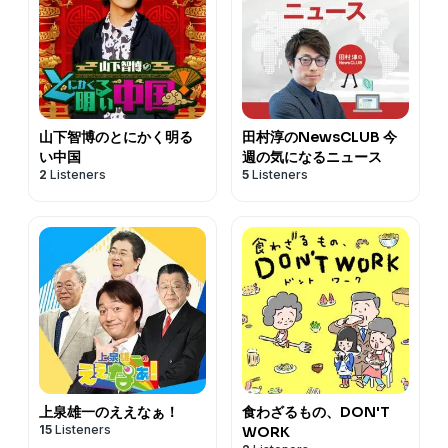
山下智博のとにかく明る
田村淳のNewsCLUB 今
い中国
週の気になるニュース
2
Listeners
5
Listeners
上泉雄一のええなぁ！
食わざるもの、DON'T
15
Listeners
WORK