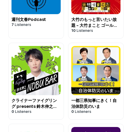
週刊文春Podcast
大竹のもっと言いたい放
7
Listeners
題 - 大竹まこと ゴールデ
10
Listeners
ンラジオ！
クライナーファイグリン
一都三県知事にきく！自
グ presents 鈴木伸之
治体防災のいま
0
Listeners
0
Listeners
NOBU BAR