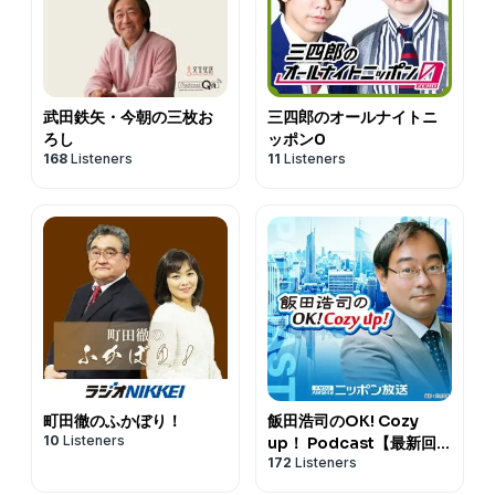
武田鉄矢・今朝の三枚お
三四郎のオールナイトニ
ろし
ッポン0
168
Listeners
11
Listeners
町田徹のふかぼり！
飯田浩司のOK! Cozy
10
Listeners
up！ Podcast【最新回の
172
Listeners
み】