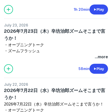
ズームＯＮ①『特別国会、全ての政府法案を成立させ
て閉幕』
1h 20min
Play
（ゲスト：国民民主党の玉木雄一郎代表）
・5時台オープニングトーク
July 23, 2026
・ズームＯＮ②『福岡県議会の金銭授受疑惑、渦中の副
2026年7月23日（木）辛坊治郎ズームそこまで言
議長が議員辞職』
うか！
・エンディング
・オープニングトーク
出演者：須田慎一郎、増山さやか、玉木雄一郎
・ズームフラッシュ
See
omnystudio.com/listener
for privacy information.
・4時台オープニングトーク
...more
ズームＯＮ①『骨太の方針、閣議決定』
（ゲスト：日本成長戦略会議のメンバーでクレディ・ア
58min
Play
グリコル証券チーフエコノミストの会田卓司さん）
・エンディング
July 22, 2026
出演者：飯田浩司、増山さやか、会田卓司
2026年7月22日（水）辛坊治郎ズームそこまで言
See
omnystudio.com/listener
for privacy information.
うか！
2026年7月22日（水）辛坊治郎ズームそこまで言うか！
・オープニングトーク