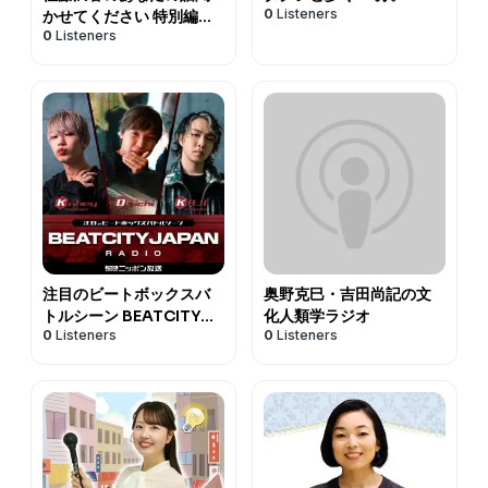
0
Listeners
かせてください 特別編
0
Listeners
podcast
注目のビートボックスバ
奥野克巳・吉田尚記の文
トルシーン BEATCITY
化人類学ラジオ
0
Listeners
0
Listeners
JAPAN RADIO