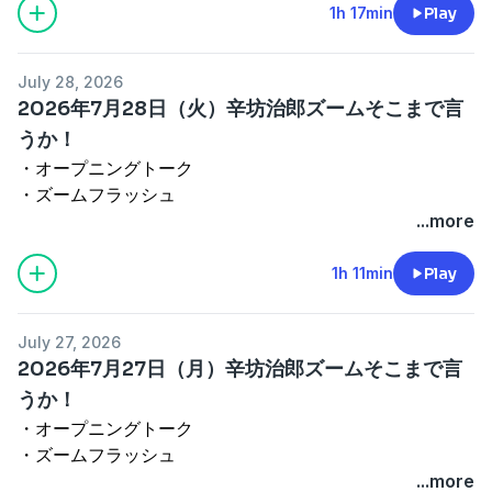
・4時台オープニングトーク
1h 17min
Play
ズームＯＮ①『あさって「国家情報局」設置』
（ゲスト：元：内閣衛星情報センター次長で、インテリ
July 28, 2026
ジェンス研究者の茂田忠良さん）
2026年7月28日（火）辛坊治郎ズームそこまで言
・5時台オープニングトーク
うか！
・ズームＯＮ②『ダスキンが中国での清掃用具レンタル
・オープニングトーク
の現地子会社を解散へ』
・ズームフラッシュ
・エンディング
・4時台オープニングトーク
...more
出演者：辛坊治郎、増山さやか、茂田忠良、桜林美佐
ズームＯＮ①『セルフレジの現状と問題点』
See
omnystudio.com/listener
for privacy information.
（ゲスト：消費経済アナリストの渡辺広明さん）
1h 11min
Play
・5時台オープニングトーク
・ズームＯＮ②『ニチレイのサイバー攻撃に学ぶ今後の
July 27, 2026
対策』
2026年7月27日（月）辛坊治郎ズームそこまで言
・エンディング
うか！
出演者：三上洋、増山さやか、渡辺広明
・オープニングトーク
See
omnystudio.com/listener
for privacy information.
・ズームフラッシュ
・4時台オープニングトーク
...more