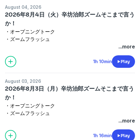
・5時台オープニングトーク
August 04, 2026
・ズームＯＮ②『外国人の永住許可を厳格化へ 新ガイ
2026年8月4日（火）辛坊治郎ズームそこまで言う
ドライン案を公表』
か！
・エンディング
・オープニングトーク
出演者：辛坊治郎、増山さやか、鈴木邦和
・ズームフラッシュ
See
omnystudio.com/listener
for privacy information.
・4時台オープニングトーク
...more
ズームＯＮ①『ウクライナがロシアの物流拠点を攻
撃』
1h 10min
Play
（ゲスト：笹川平和財団 上席研究員の畔蒜泰助さん）
・5時台オープニングトーク
August 03, 2026
・ズームＯＮ②『日産が２年ぶりに黒字転換』
2026年8月3日（月）辛坊治郎ズームそこまで言う
・エンディング
か！
出演者：辛坊治郎、増山さやか、畔蒜泰助
・オープニングトーク
See
omnystudio.com/listener
for privacy information.
・ズームフラッシュ
・4時台オープニングトーク
...more
ズームＯＮ①『11月の中間選挙を前にトランプ大統領
が推し進めるセーブ・アメリカ法とは？』
1h 16min
Play