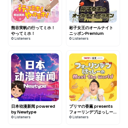
熊谷実帆の行ってミホ！
彬子女王のオールナイト
やってミホ！
ニッポンPremium
0
Listeners
0
Listeners
日本动漫新闻 powered
プリマの香薫 presents
by Newtype
フォーリンデブはっしー
0
Listeners
0
Listeners
のMeat the world