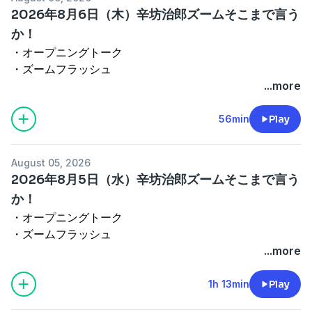
2026年8月6日（木）辛坊治郎ズームそこまで言う
か！
・オープニングトーク
・ズームフラッシュ
・4時台オープニングトーク
...more
ズームＯＮ①『FIFA＝国際サッカー連盟と、UEFA＝ヨ
ーロッパサッカー連盟の対立の行方』
56min
Play
（ゲスト：スポーツライターの金子達仁さん）
・エンディング
August 05, 2026
出演者：飯田浩司、増山さやか、金子達仁
2026年8月5日（水）辛坊治郎ズームそこまで言う
See
omnystudio.com/listener
for privacy information.
か！
・オープニングトーク
・ズームフラッシュ
・4時台オープニングトーク
...more
ズームＯＮ①『高市政権 支持率低下の理由とは？』
（ゲスト：日本最大の選挙・政治情報サイト選挙ドット
1h 13min
Play
コム編集長の鈴木邦和さん）