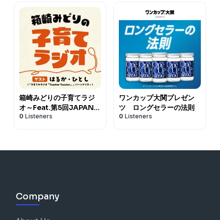
箱崎みどりの子育てラジ
ワンカップ大関プレゼン
オ～Feat.第5回JAPAN
ツ ロングセラーの法則
0
Listeners
0
Listeners
PODCAST AWARDS大
賞受賞 “子育てのラジオ
「Teacher
Teacher」”～
Company