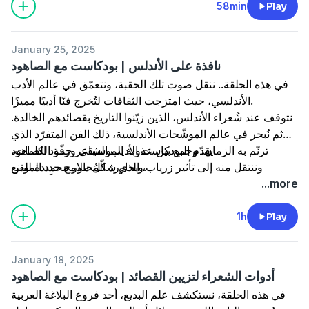
58min
Play
January 25, 2025
نافذة على الأندلس | بودكاست مع الصاهود
في هذه الحلقة.. ننقل صوت تلك الحقبة، ونتعمّق في عالم الأدب
الأندلسي، حيث امتزجت الثقافات لتُخرج فنًا أدبيًا مميزًا.
نتوقف عند شُعراء الأندلس، الذين زيّنوا التاريخ بقصائدهم الخالدة.
ثم نُبحر في عالم الموشّحات الأندلسية، ذلك الفن المتفرّد الذي
يقدّم البودكاست الأديب الشاعر حمود الصاهود.
ترنّم به الزمان، وجمع بين عذوبة الموسيقى ورقّة الكلمات،
ويحاوره المُحاور محمد الموينع.
وننتقل منه إلى تأثير زرياب، الذي شكّل ملامح جديدة للفن
والموسيقى في الأندلس، وسيرة ابن زيدون وقصته مع ولَّادة، التي
...more
ألهمت أروع قصائد الحب.
1h
Play
January 18, 2025
أدوات الشعراء لتزيين القصائد | بودكاست مع الصاهود
في هذه الحلقة، نستكشف علم البديع، أحد فروع البلاغة العربية