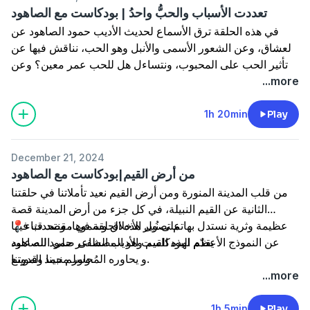
تعددت الأسباب والحبُّ واحدُ | بودكاست مع الصاهود
في هذه الحلقة ترق الأسماع لحديث الأديب حمود الصاهود عن
العشاق، وعن الشعور الأسمى والأنبل وهو الحب، نناقش فيها عن
تأثير الحب على المحبوب، ونتساءل هل للحب عمر معين؟ وعن
طرق تسلل الحب للقلب! ونتنقل بين روائع الأشعار والقصص
...more
للعشاق.
1h 20min
Play
December 21, 2024
من أرض القيم|بودكاست مع الصاهود
من قلب المدينة المنورة ومن أرض القيم نعيد تأملاتنا في حلقتنا
الثانية عن القيم النبيلة، في كل جزء من أرض المدينة قصة
📍تم تصوير هذه الحلقة في مقصد قباء
عظيمة وثرية نستدل بها على نُبل الأخلاق وسموها، ونتحدث فيها
عن النموذج الأعظم لهذه القيم وهو المصطفى صلى الله عليه
يقدّم البودكاست الأديب الشاعر حمود الصاهود
و يحاوره المُحاور محمد الموينع.
وسلم نبينا وقدوتنا.
...more
1h 5min
Play