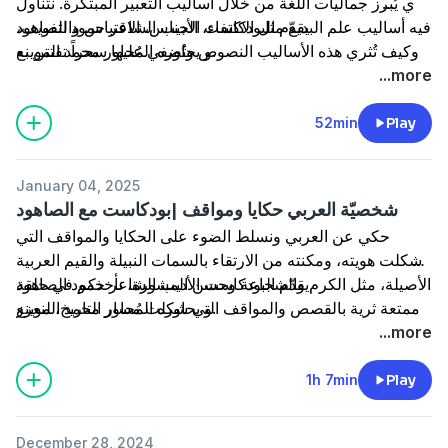
الذي يُبرز جماليات اللغة من خلال أساليب التعبير المبتكرة. نتناول
فيه أساليب علم البديع مثل الاكتفاء، الجناس، الاقتباس والتفويف،
يقدّم البودكاست الأديب الشاعر حمود الصاهود
و يحاوره المُحاور محمد الموينع.
وكيف تُثري هذه الأساليب النصوص وتُضفي عليها سحراً تفتتن به
المسامع. سنسلط الضوء على أهمية علم البديع في تعزيز التعبير
...more
عن المشاعر والأفكار، ونتأمل من خلال الأمثلة الشعرية كيف
يمكن للكلمات أن تتحول إلى فن يلامس القلوب ويُشعل الخيال.
52min
Play
January 04, 2025
شخصيّة العربي حكايا ومواقف |بودكاست مع الصاهود
حكي عن العربي ونسلط الضوء على الحكايا والمواقف التي
شكلت هويته، ومكنته من الارتقاء بالسمات النبيلة والقيم العربية
الأصيلة، مثل الكرم والشجاعة وحسن المشورة، نأخذكم في حلقة
يقدّم البودكاست الأديب الشاعر حمود الصاهود
و يحاوره المُحاور محمد الموينع.
ممتعة ثرية بالقصص والمواقف التي شكلت مسار التاريخ، لنعزز
فهمنا لهذه الهوية الغنية.
...more
1h 7min
Play
December 28, 2024