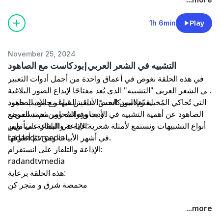
1h 6min
Play
November 25, 2024
التشبيه في الشعر العربي|بودكاست مع الصاهود
في هذه الحلقة نغوص في أعماق واحدة من أجمل أدوات التعبير
في الشعر العربي "التشبيه" الذي يُعد مفتاحًا لإبداع الصور البلاغية
التي تُحاكي المُخيلة وتلامس الحسّ، نناقش فيها مع الأديب حمود
يقدّم البودكاست الأديب الشاعر حمود الصاهود
و يحاوره المُحاور محمد الموينع.
الصاهود عن أهمية التشبيه في الأدب وفوائده ومن ثم نستعرض
الإذاعة والتلفاز على تويتر:
أنواع التشبيهات ونستمع لأمثلة شعرية غاية في البداعة، متأملين
في أشهر الأبيات ومن ثم أطرفها.
radandtvmedia
الإذاعة والتلفاز على انستقرام:
radandtvmedia
هذه الحلقة برعاية:
محمصة شرق و متجر كن
...more