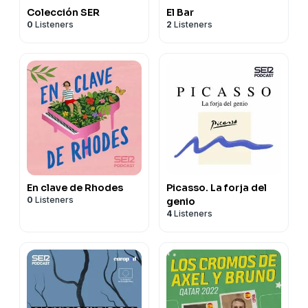
Colección SER
El Bar
0
Listeners
2
Listeners
En clave de Rhodes
Picasso. La forja del
0
Listeners
genio
4
Listeners