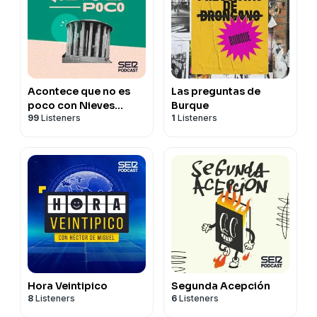
Acontece que no es
Las preguntas de
poco con Nieves
Burque
99
Listeners
1
Listeners
Concostrina
Hora Veintipico
Segunda Acepción
8
Listeners
6
Listeners