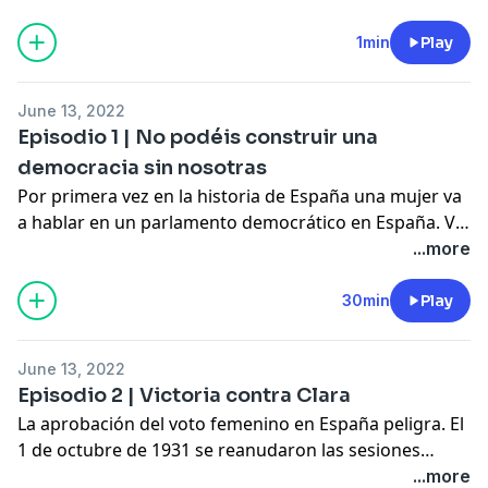
la intervención de numerosos expertos, recrea las
sesiones parlamentarias en las que Clara Campoamor
1min
Play
hizo historia. Premio Colombine 2022
June 13, 2022
Episodio 1 | No podéis construir una
democracia sin nosotras
Por primera vez en la historia de España una mujer va
a hablar en un parlamento democrático en España. Va
a defender que las mujeres, además de poder ser
...more
elegidas, también voten
30min
Play
June 13, 2022
Episodio 2 | Victoria contra Clara
La aprobación del voto femenino en España peligra. El
1 de octubre de 1931 se reanudaron las sesiones
parlamentarias que cambiaron el curso de la historia
...more