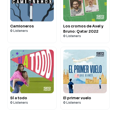
Camioneros
Los cromos de Axel y
0
Listeners
Bruno: Qatar 2022
0
Listeners
Sí a todo
El primer vuelo
0
Listeners
0
Listeners