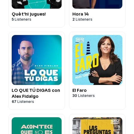
Què t'hi jugues!
Hora 14
5
Listeners
2
Listeners
LO QUE TÚ DIGAS con
El Faro
30
Listeners
Alex Fidalgo
67
Listeners