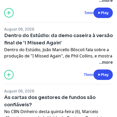
o histórico favorável em confrontos eliminatórios
...more
megaphone.fm/adchoices
nacionais entre os rivais. Também avançaram
Palmeiras, Grêmio e Cruzeiro. Nesta quinta-feira,
5min
Play
Corinthians e Internacional, além de Vitória e
Athletico-PR, disputam as últimas vagas.
August 06, 2026
Learn more about your ad choices. Visit
Dentro do Estúdio: da demo caseira à versão
megaphone.fm/adchoices
final de 'I Missed Again'
Dentro do Estúdio, João Marcello Bôscoli fala sobre a
produção de "I Missed Again", de Phil Collins, e mostra
como a música evoluiu da demo caseira à versão final
...more
em estúdio.
Learn more about your ad choices. Visit
11min
Play
megaphone.fm/adchoices
August 06, 2026
As cartas dos gestores de fundos são
confiáveis?
No CBN Dinheiro desta quinta-feira (6), Marcelo