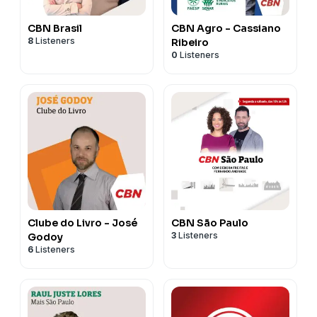
CBN Brasil
CBN Agro - Cassiano
8
Listeners
Ribeiro
0
Listeners
Clube do Livro - José
CBN São Paulo
3
Listeners
Godoy
6
Listeners