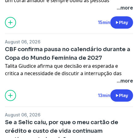
um coral amador e sempre ouviu as pessoas
chamarem a regente de “maestrina”. No entanto, ele
...more
esteve em uma apresentação em que o anfitrião a
chamou de “maestra”, enfatizando que a designação
15min
Play
“maestrina” estava errada. O ouvinte quer entender
qual é a polêmica por trás do uso dessas palavras?
August 06, 2026
Ouça!
CBF confirma pausa no calendário durante a
Learn more about your ad choices. Visit
Copa do Mundo Feminina de 2027
megaphone.fm/adchoices
Talita Giudice afirma que decisão era esperada e
critica a necessidade de discutir a interrupção das
competições durante o Mundial. Ela ainda comenta a
...more
contratação de Antonia pelo Palmeiras e a reta final da
primeira fase do Brasileirão Feminino.
13min
Play
Learn more about your ad choices. Visit
megaphone.fm/adchoices
August 06, 2026
Se a Selic caiu, por que o meu cartão de
crédito e custo de vida continuam