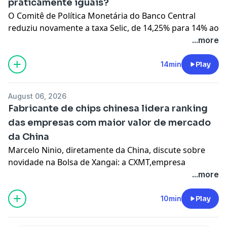
praticamente iguais?
O Comitê de Política Monetária do Banco Central
reduziu novamente a taxa Selic, de 14,25% para 14% ao
ano. A decisão já movimentou o mercado financeiro,
...more
mas muita gente faz a mesma pergunta: se os juros
caíram, por que o meu financiamento, o cartão de
14min
Play
crédito e até o custo de vida continuam praticamente
iguais? A especialista Ana Leoni detalha esse cenário
August 06, 2026
econômico e explica a demora entre a decisão do
Fabricante de chips chinesa lidera ranking
Copom e o impacto no dia a dia. Ouça!
das empresas com maior valor de mercado
Learn more about your ad choices. Visit
da China
megaphone.fm/adchoices
Marcelo Ninio, diretamente da China, discute sobre
novidade na Bolsa de Xangai: a CXMT,empresa
fabricante de chips que estreou na bolsa com alta
...more
recorde e valorização de 466%. O especialista
compartilhou que após a estreia da empresa na bolsa,
10min
Play
o presidente da CXMT se tornou um dos novos
bilionários da China. Confira!