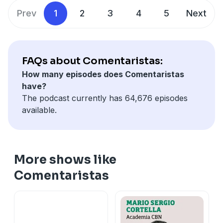
Learn more about your ad choices. Visit
Prev
1
2
3
4
5
Next
megaphone.fm/adchoices
FAQs about Comentaristas:
How many episodes does Comentaristas
have?
The podcast currently has 64,676 episodes
available.
More shows like
Comentaristas