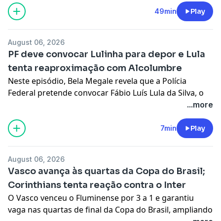
Educação; e Guilherme Russo, diretor de inteligência
49min
Play
da Quaest.
Learn more about your ad choices. Visit
August 06, 2026
megaphone.fm/adchoices
PF deve convocar Lulinha para depor e Lula
tenta reaproximação com Alcolumbre
Neste episódio, Bela Megale revela que a Polícia
Federal pretende convocar Fábio Luís Lula da Silva, o
Lulinha, para prestar depoimento presencial no
...more
âmbito de investigações sobre suposto tráfico de
influência. A comentarista também traz bastidores da
7min
Play
crise entre o presidente Lula e o presidente do
Senado, Davi Alcolumbre, detalhando a reunião
August 06, 2026
articulada por ministros do STF para reabrir o diálogo
Vasco avança às quartas da Copa do Brasil;
e os temas que devem entrar na pauta, como a PEC do
Corinthians tenta reação contra o Inter
fim da escala 6x1 e uma futura indicação ao Supremo
O Vasco venceu o Fluminense por 3 a 1 e garantiu
Tribunal Federal.
vaga nas quartas de final da Copa do Brasil, ampliando
Learn more about your ad choices. Visit