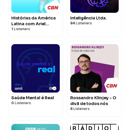
Histórias da América
Inteligência Ltda.
84
Listeners
Latina com Ariel
1
Listeners
Palacios
Saúde Mental é Real
Rossandro Klinjey - O
0
Listeners
divã de todos nós
6
Listeners