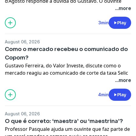
d’Agosto responde à dúvida do Gustavo. O ouvinte
pergunta se dá para confiar nas análises
...more
desenvolvidas nas cartas dos gestores de recursos, ou
se existe algum tipo de interesse comercial por trás
3min
Play
das conclusões apresentadas. Ouça.
Learn more about your ad choices. Visit
August 06, 2026
megaphone.fm/adchoices
Como o mercado recebeu o comunicado do
Copom?
Gustavo Ferreira, do Valor Investe, discute como o
mercado reagiu ao comunicado de corte da taxa Selic
após reunião do Copom. Segundo o especialista, “a
...more
impressão que ficou é de que o Banco Central segue
disposto a cortar juros para além dos 14%”. Ouça!
4min
Play
Learn more about your ad choices. Visit
megaphone.fm/adchoices
August 06, 2026
O que é correto: ‘maestra’ ou ‘maestrina’?
Professor Pasquale ajuda um ouvinte que faz parte de