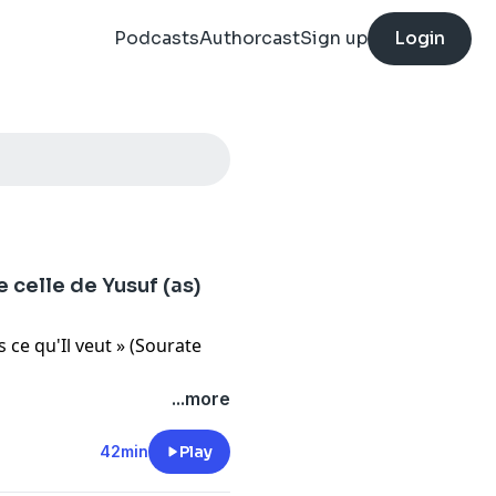
Podcasts
Authorcast
Sign up
Login
celle de Yusuf (as)
ce qu'Il veut » (Sourate
...more
i… et au bout, un dénouement
42min
Play
egarde autrement nos