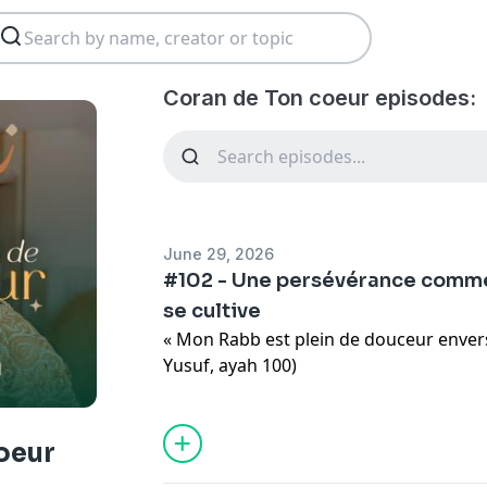
Coran de Ton coeur episodes:
June 29, 2026
#102 - Une persévérance comme 
se cultive
« Mon Rabb est plein de douceur envers 
Yusuf, ayah 100)
Le puits, la prison, la trahison, l'oubl
majestueux que Yusuf عليه السلام attribue tout entier à son Rabb,
oeur
al
Latîf
. Dans cet épisode court, on r