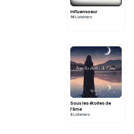
Influensoeur
16
Listeners
Sous les étoiles de
l’âme
3
Listeners