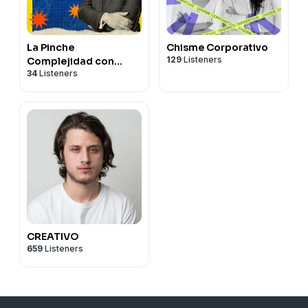
La Pinche
Chisme Corporativo
129
Listeners
Complejidad con
34
Listeners
Nicolás Alvarado
CREATIVO
659
Listeners