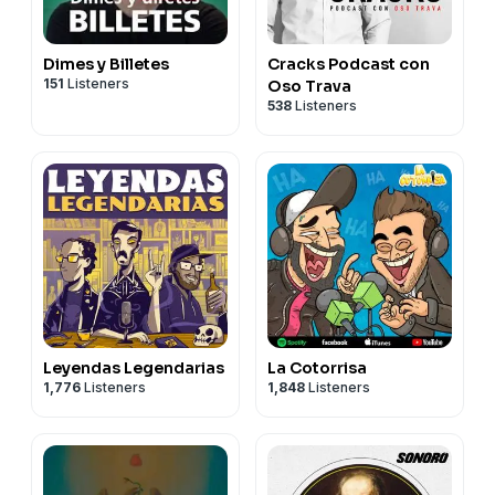
Dimes y Billetes
Cracks Podcast con
151
Listeners
Oso Trava
538
Listeners
Leyendas Legendarias
La Cotorrisa
1,776
Listeners
1,848
Listeners