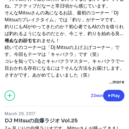
ね。アクティブだなーと常日頃から感じています。
そんなMitsuさんの為になるお話、最初のコーナー「DJ
Mitsuのブレイクタイム」では「釣り」がテーマです。
釣りにもAIがやってきたのか？初心者でもAIの力を借りれ
ば釣れるようになるのだとか、今こそ、釣りを始める良い
機会なのかもしれません！
そんなお話です。
続いてのコーナーは「DJ Mitsuの上げ上げコーナー」で
す。今回もテーマは「キャバクラ」です（笑）
コレを知っているとキャバクラマスター。キャバクラで一
目おかれる存在になるには？そんな方法をお届けします。
さすがです。あがめてしまいました（笑）
...more
23min
Play
March 29, 2017
DJ Mitsuの自爆ラジオ Vol.25
2ヶ月ぶりの自爆ラジオです。Mitsuさんが帰ってきまし