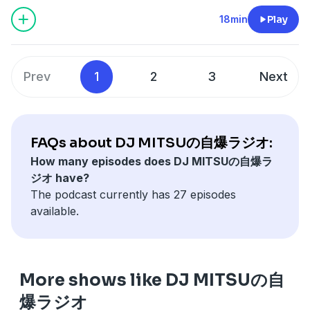
18min
Play
Prev
1
2
3
Next
FAQs about DJ MITSUの自爆ラジオ:
How many episodes does DJ MITSUの自爆ラ
ジオ have?
The podcast currently has 27 episodes
available.
More shows like DJ MITSUの自
爆ラジオ