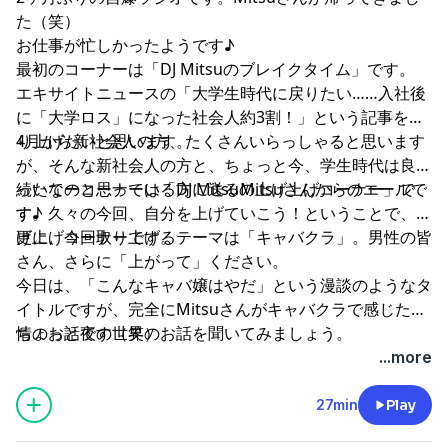
た（笑）
お仕事が忙しかったようです♪
最初のコーナーは「DJ Mitsuのブレイクタイム」です。
エキサイトニュースの「大学生時代に戻りたい……入社後
に「大学ロス」になった社会人約3割！」という記事を取
り上げたいと思います。
4月から新社会人の方、たくさんいらっしゃると思います
が、そんな新社会人の方と、ちょっと今、学生時代は良か
ったなーと思っている方に送るMitsuさんからのエールで
続いてのコーナーは「DJ Mitsuの上げ上げコーナー」で
す♪
す。久々の今回、自分を上げていこう！ということで、上
げ上げコーナーです。
更に、今回取り上げるテーマは「キャバクラ」。男性の皆
さん、さらに「上がって」ください。
今日は、「こんなキャバ嬢はやだ」という漫談のようなタ
イトルですが、完全にMitsuさんがキャバクラで感じた実
情のお話です（笑）
ちょっと夜の世界のお話を聞いてみましょう。
...more
27min
Play