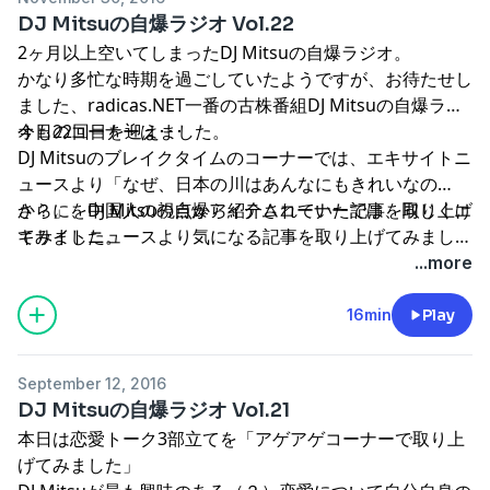
DJ Mitsuの自爆ラジオ Vol.22
2ヶ月以上空いてしまったDJ Mitsuの自爆ラジオ。
かなり多忙な時期を過ごしていたようですが、お待たせし
ました、radicas.NET一番の古株番組DJ Mitsuの自爆ラジ
オも22回目を迎えました。
今日のコーナーは･･･
DJ Mitsuのブレイクタイムのコーナーでは、エキサイトニ
ュースより「なぜ、日本の川はあんなにもきれいなの
か？」を中国人の視点から紹介されていた記事を取り上げ
さらに、DJ Mitsuの自爆アイテムコーナーでは、同じくエ
てみました。
キサイトニュースより気になる記事を取り上げてみまし
た。「不謹慎とされる言葉をつかう人ほど、語彙が豊富で
...more
表現力が豊かであるという研究結果」という記事を取り上
げてみました。
16min
Play
September 12, 2016
DJ Mitsuの自爆ラジオ Vol.21
本日は恋愛トーク3部立てを「アゲアゲコーナーで取り上
げてみました」