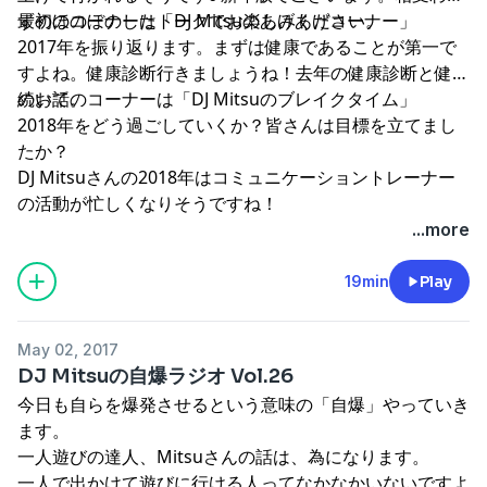
ずのほのぼのしたトークでお楽しみください。
最初のコーナーは「DJ Mitsuのあげあげコーナー」
2017年を振り返ります。まずは健康であることが第一で
すよね。健康診断行きましょうね！去年の健康診断と健康
のお話。
続いてのコーナーは「DJ Mitsuのブレイクタイム」
2018年をどう過ごしていくか？皆さんは目標を立てまし
たか？
DJ Mitsuさんの2018年はコミュニケーショントレーナー
の活動が忙しくなりそうですね！
...more
19min
Play
May 02, 2017
DJ Mitsuの自爆ラジオ Vol.26
今日も自らを爆発させるという意味の「自爆」やっていき
ます。
一人遊びの達人、Mitsuさんの話は、為になります。
一人で出かけて遊びに行ける人ってなかなかいないですよ