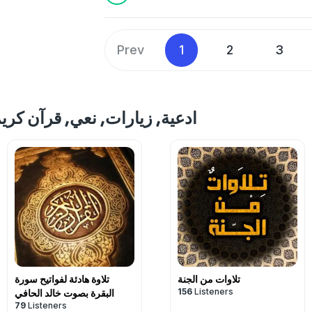
Prev
1
2
3
ore shows like ادعية, زيارات, نعي, قرآن كريم
تلاوات من الجنة
تلاوة هادئة لفواتيح سورة
156
Listeners
البقرة بصوت خالد الحافي
79
Listeners