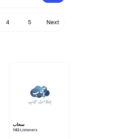
4
5
Next
سحاب
143
Listeners