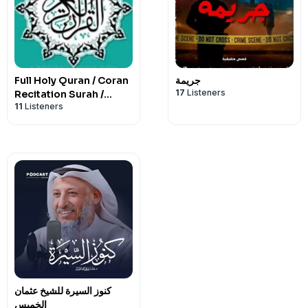
Full Holy Quran / Coran
جريمة
17
Listeners
Recitation Surah /
11
Listeners
Sourate / Sura القرآن
الكريم كاملا بتلاوة أفضل
القراء
كنوز السيرة للشيخ عثمان
الخميس