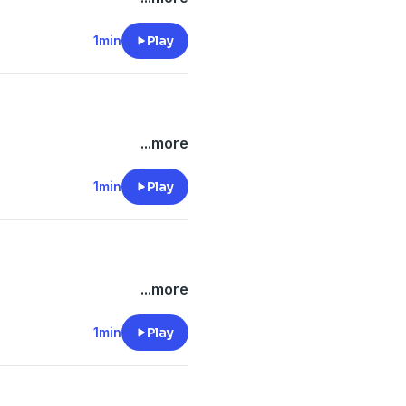
1min
Play
...more
1min
Play
...more
1min
Play