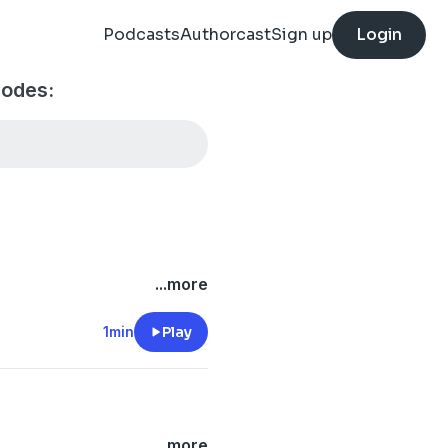
Podcasts
Authorcast
Sign up
Login
ادعية, زيارا episodes:
...more
1min
Play
...more