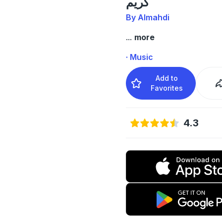
كريم
By Almahdi
...
more
· Music
Add to
Favorites
4.3