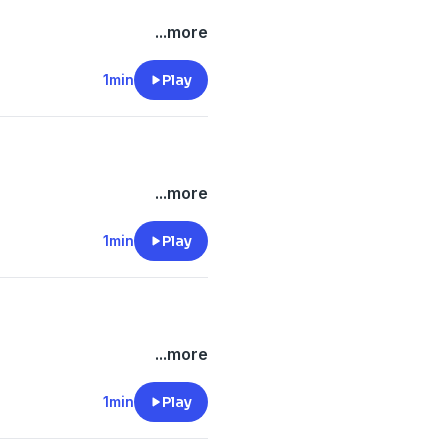
...more
1min
Play
...more
1min
Play
...more
1min
Play