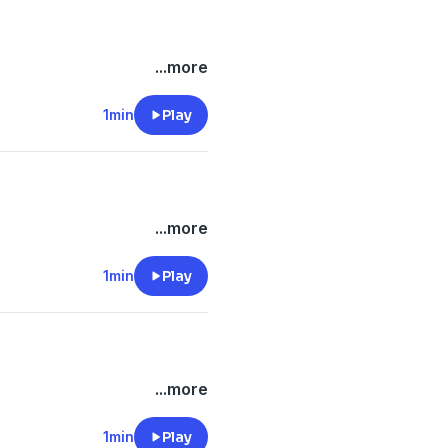
...more
1min
Play
...more
1min
Play
...more
1min
Play