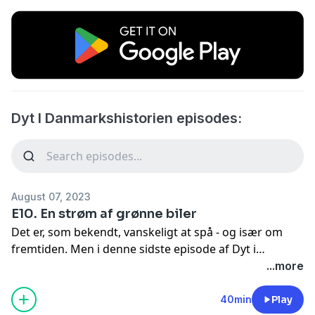
Dyt I Danmarkshistorien episodes:
August 07, 2023
E10. En strøm af grønne biler
Det er, som bekendt, vanskeligt at spå - og især om
fremtiden. Men i denne sidste episode af Dyt i
Danmarkshistorien vil vi alligevel gøre forsøget. Der
...more
tegner sig tre store tendenser for fremtidens bil: Den
er grøn, den er sikker i trafikken og den kan køre selv.
40min
Play