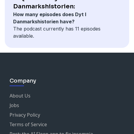
Lyddesign: Frederik Ludwigs med hjælp fra Anthon
Danmarkshistorien:
Broder Bach Fokdal. Medvirkende: Mette Boritz,
How many episodes does Dyt I
Christian Grau og Thorkild Thyrring Podcasten er
Danmarkshistorien have?
produceret af BEAM Audio Agency for
The podcast currently has 11 episodes
Nationalmuseets mediehus, Vores Tid og 24syv. Bil
available.
udlånt af La Glace med chauffør Søren Eckhardt.
Arkivklip fra Rådet for Sikker Trafik.
Company
About Us
Jobs
Privacy Policy
Terms of Service
Rest: the AI Sleep app to fix insomnia