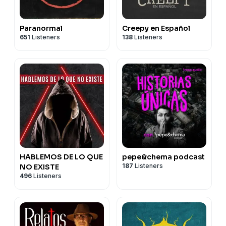
Paranormal
Creepy en Español
651
Listeners
138
Listeners
HABLEMOS DE LO QUE
pepe&chema podcast
187
Listeners
NO EXISTE
496
Listeners