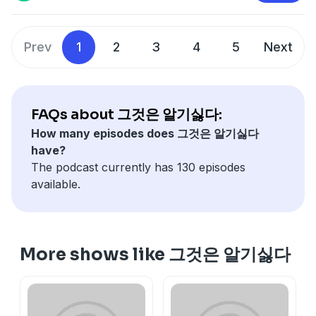
Prev
1
2
3
4
5
Next
FAQs about 그것은 알기싫다:
How many episodes does 그것은 알기싫다
have?
The podcast currently has 130 episodes
available.
More shows like 그것은 알기싫다