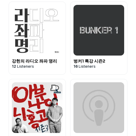
강헌의 라디오 좌파 명리
벙커1 특강 시즌2
12
Listeners
16
Listeners