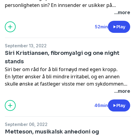
personligheten sin? En innsender er usikker på
hvordan og når han skal fortelle daten om overgrep
...more
fra barndommen, og det diskuteres om kumelk øker
risikoen for kreft.
Hør episoden i appen NRK Radio
52min
Play
September 13, 2022
Siri Kristiansen, fibromyalgi og one night
stands
Siri ber om råd for å bli fornøyd med egen kropp.
En lytter ønsker å bli mindre irritabel, og en annen
skulle ønske at fastleger visste mer om sykdommen
fibromyalgi.
Hør episoden i appen NRK Radio
...more
46min
Play
September 06, 2022
Metteson, musikalsk anhedoni og