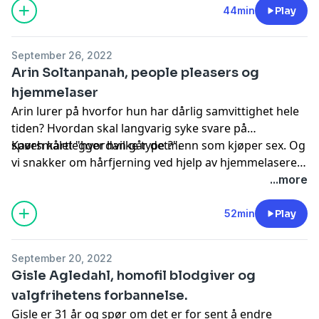
trenger hjelp til å ta gode valg.
Hør episoden i appen
44min
Play
NRK Radio
September 26, 2022
Arin Soltanpanah, people pleasers og
hjemmelaser
Arin lurer på hvorfor hun har dårlig samvittighet hele
tiden? Hvordan skal langvarig syke svare på
spørsmålet "hvordan går det?".
Kaveh kartlegger hvilke type menn som kjøper sex. Og
vi snakker om hårfjerning ved hjelp av hjemmelasere.
Hør episoden i appen NRK Radio
...more
52min
Play
September 20, 2022
Gisle Agledahl, homofil blodgiver og
valgfrihetens forbannelse.
Gisle er 31 år og spør om det er for sent å endre