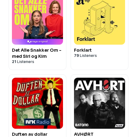
Det Alle Snakker Om -
Forklart
79
Listeners
med Siri og Kim
21
Listeners
Duften av dollar
AVHØRT