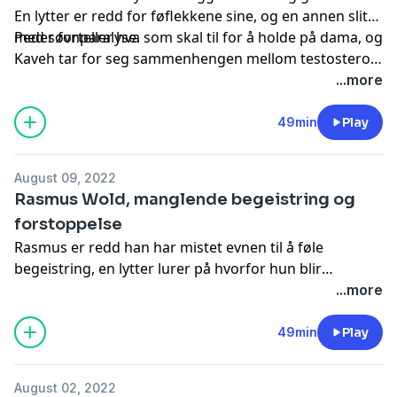
En lytter er redd for føflekkene sine, og en annen sliter
med søvnparalyse.
Peder forteller hva som skal til for å holde på dama, og
Kaveh tar for seg sammenhengen mellom testosteron
og ærlighet.
Hør episoden i appen NRK Radio
...more
49min
Play
August 09, 2022
Rasmus Wold, manglende begeistring og
forstoppelse
Rasmus er redd han har mistet evnen til å føle
begeistring, en lytter lurer på hvorfor hun blir
forstoppet på reise og Peder beveger seg ut på tynn is
...more
når han utforsker påstanden om at menn er bedre
enn kvinner i sjakk.
Hør episoden i appen NRK Radio
49min
Play
August 02, 2022