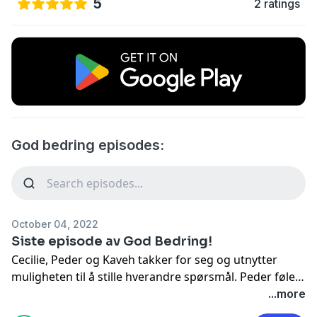
5
2 ratings
God bedring episodes:
October 04, 2022
Siste episode av God Bedring!
Cecilie, Peder og Kaveh takker for seg og utnytter
muligheten til å stille hverandre spørsmål. Peder føler
seg bakpå som tenåringspappa, Cecilie vil unngå å bli
...more
tema i barnas fremtidige psykologtimer, og Kaveh