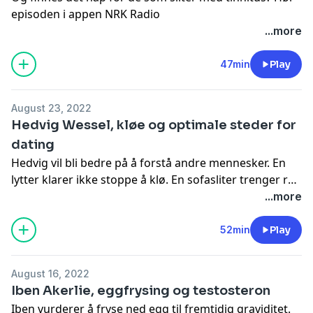
episoden i appen NRK Radio
...more
47min
Play
August 23, 2022
Hedvig Wessel, kløe og optimale steder for
dating
Hedvig vil bli bedre på å forstå andre mennesker. En
lytter klarer ikke stoppe å klø. En sofasliter trenger råd
til endring. Kaveh gir oss tips for å få en perfekt date,
...more
og Peder ser på sammenhengen mellom fattigdom og
barns utvikling.
Hør episoden i appen NRK Radio
52min
Play
August 16, 2022
Iben Akerlie, eggfrysing og testosteron
Iben vurderer å fryse ned egg til fremtidig graviditet.