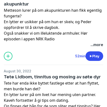
akupunktur
Metteson lurer på om akupunkturen han fikk egentlig
fungerte?
En lytter er usikker på om hun er skeiv, og Peder
oppfordrer til å skrive dagbok.
Også snakker vi om illeluktende armhuler.
Hør
episoden i appen NRK Radio
...more
52min
Play
August 30, 2022
Tete Lidbom, tinnitus og mosing av søte dyr
Tete har enda ikke byttet fastlege etter at han flyttet,
men burde han det?
En lytter lurer på om livet har mening uten partner.
Kaveh fortsetter å gi tips om dating.
Og finnes det håp for de som sliter med tinnitus?
Hør