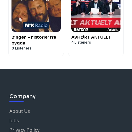
Bingen – historier fra
AVHØRT AKTUELT
4
Listeners
bygda
0
Listeners
Company
About Us
Jobs
Privacy Policy