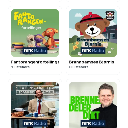
Fantorangenfortellinger
Brannbamsen Bjørnis
1
Listeners
0
Listeners