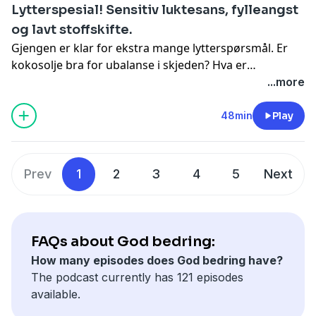
Lytterspesial! Sensitiv luktesans, fylleangst
og lavt stoffskifte.
Gjengen er klar for ekstra mange lytterspørsmål. Er
kokosolje bra for ubalanse i skjeden? Hva er
dysmorfofobi, og hvordan unngå det? Hva skjer i
...more
hjernen når man får fylleangst? Kaveh går gjennom
symptombildet til lavt stoffskifte, og Peder analyserer
48min
Play
klemming.
Hør episoden i appen NRK Radio
Prev
1
2
3
4
5
Next
FAQs about God bedring:
How many episodes does God bedring have?
The podcast currently has 121 episodes
available.