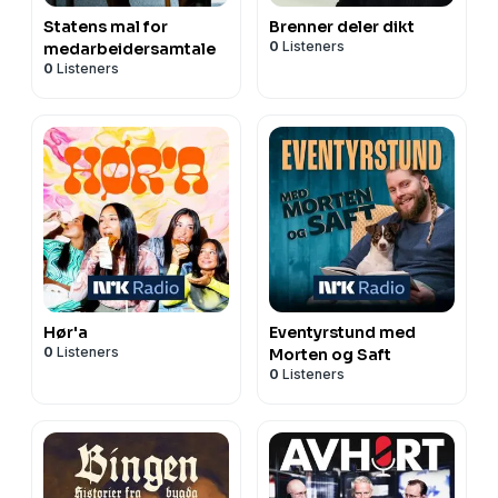
Statens mal for
Brenner deler dikt
0
Listeners
medarbeidersamtale
0
Listeners
Hør'a
Eventyrstund med
0
Listeners
Morten og Saft
0
Listeners