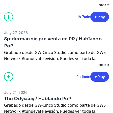
programación en
www.gwcinco.com
. síguenos en
...more
instagram @gw_cinco Patreon:
patreon.com/gw5network
patreon.com/hablandopop
1h 7min
Play
July 27, 2026
Spiderman sin pre venta en PR / Hablando
PoP
Grabado desde GW-Cinco Studio como parte de GW5
Network #tunuevatelevisión. Puedes ver toda la
programación en
www.gwcinco.com
. síguenos en
...more
instagram @gw_cinco
Patreon:
1h 5min
Play
patreon.com/bienabiertas
patreon.com/gw5network
July 21, 2026
patreon.com/hablandopop
The Odyssey / Hablando PoP
Grabado desde GW-Cinco Studio como parte de GW5
Network #tunuevatelevisión. Puedes ver toda la