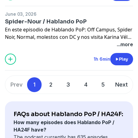
en instagram @gw_cinco Patreon:
patreon.com/bienabiertas
patreon.com/gw5network
June 03, 2026
patreon.com/hablandopop
Spider-Nour / Hablando PoP
En este episodio de Hablando PoP: Off Campus, Spider
Noir, Normal, molestos con DC y nos visita Karina Vélez
al estudio. Grabado desde GW-Cinco Studio como
...more
parte de GW5 Network #tunuevatelevisión. Puedes ver
toda la programación en
www.gwcinco.com
. síguenos
1h 6min
Play
en instagram @gw_cinco Patreon:
patreon.com/bienabiertas
patreon.com/gw5network
patreon.com/hablandopop
Prev
1
2
3
4
5
Next
FAQs about Hablando PoP / HA24F:
How many episodes does Hablando PoP /
HA24F have?
The podcast currently has 635 episodes