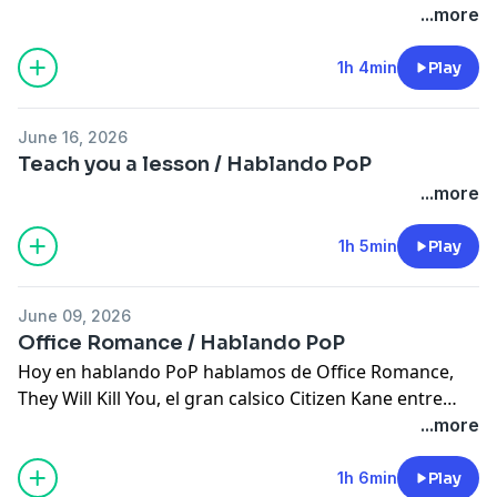
películas y series rositas de Gabby. Recuerda que nos
...more
vamos a ver este jueves Supergirl en Plaza las
Americas a las 7pm.
1h 4min
Play
Grabado desde GW-Cinco Studio como parte de GW5
Network #tunuevatelevisión. Puedes ver toda la
June 16, 2026
programación en
www.gwcinco.com
. síguenos en
Teach you a lesson / Hablando PoP
instagram @gw_cinco
...more
Patreon:
patreon.com/bienabiertas
1h 5min
Play
patreon.com/gw5network
patreon.com/hablandopop
June 09, 2026
Office Romance / Hablando PoP
Hoy en hablando PoP hablamos de Office Romance,
They Will Kill You, el gran calsico Citizen Kane entre
otras cosas . Grabado desde GW-Cinco Studio como
...more
parte de GW5 Network #tunuevatelevisión. Puedes ver
toda la programación en
www.gwcinco.com
. síguenos
1h 6min
Play