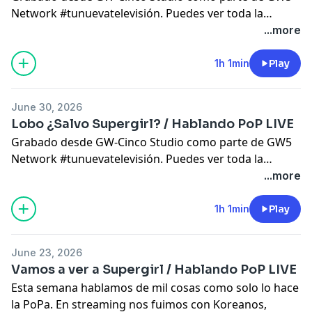
Network #tunuevatelevisión. Puedes ver toda la
programación en
www.gwcinco.com
. síguenos en
...more
instagram @gw_cinco Patreon:
patreon.com/bienabiertas
patreon.com/gw5network
1h 1min
Play
patreon.com/hablandopop
June 30, 2026
Lobo ¿Salvo Supergirl? / Hablando PoP LIVE
Grabado desde GW-Cinco Studio como parte de GW5
Network #tunuevatelevisión. Puedes ver toda la
programación en
www.gwcinco.com
. síguenos en
...more
instagram @gw_cinco
Patreon:
1h 1min
Play
patreon.com/bienabiertas
patreon.com/gw5network
June 23, 2026
patreon.com/hablandopop
Vamos a ver a Supergirl / Hablando PoP LIVE
Esta semana hablamos de mil cosas como solo lo hace
la PoPa. En streaming nos fuimos con Koreanos,