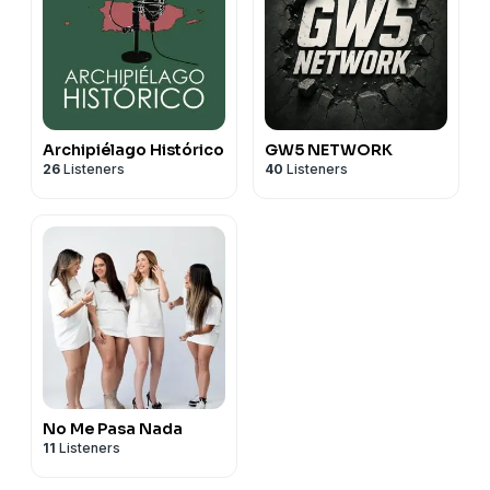
Archipiélago Histórico
GW5 NETWORK
26
Listeners
40
Listeners
No Me Pasa Nada
11
Listeners