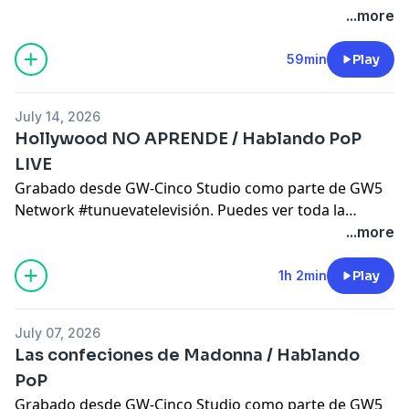
programación en
www.gwcinco.com
. síguenos en
...more
instagram @gw_cinco Patreon:
patreon.com/bienabiertas
patreon.com/gw5network
59min
Play
patreon.com/hablandopop
July 14, 2026
Hollywood NO APRENDE / Hablando PoP
LIVE
Grabado desde GW-Cinco Studio como parte de GW5
Network #tunuevatelevisión. Puedes ver toda la
programación en
www.gwcinco.com
. síguenos en
...more
instagram @gw_cinco Patreon:
patreon.com/bienabiertas
patreon.com/gw5network
1h 2min
Play
patreon.com/hablandopop
July 07, 2026
Las confeciones de Madonna / Hablando
PoP
Grabado desde GW-Cinco Studio como parte de GW5