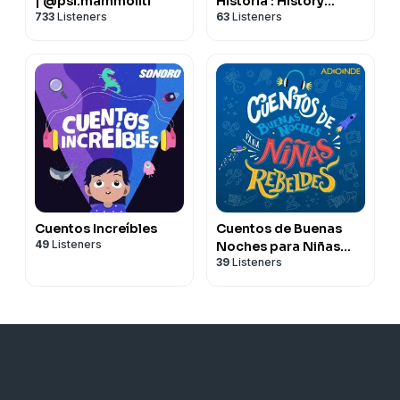
| @psi.mammoliti
Historia : History
733
Listeners
63
Listeners
Stories in Spanish for
Kids & Families
Cuentos Increíbles
Cuentos de Buenas
49
Listeners
Noches para Niñas
39
Listeners
Rebeldes