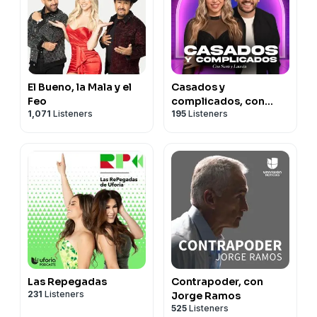
El Bueno, la Mala y el
Casados y
Feo
complicados, con
1,071
Listeners
195
Listeners
Santi y Laurita
Las Repegadas
Contrapoder, con
231
Listeners
Jorge Ramos
525
Listeners