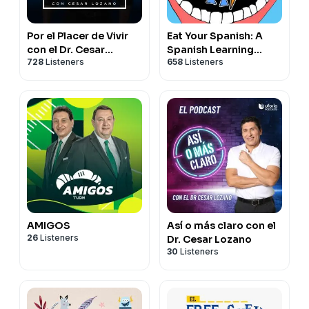
Por el Placer de Vivir
Eat Your Spanish: A
con el Dr. Cesar
Spanish Learning
728
Listeners
658
Listeners
Lozano
Podcast for Kids and
Families!
AMIGOS
Así o más claro con el
26
Listeners
Dr. Cesar Lozano
30
Listeners