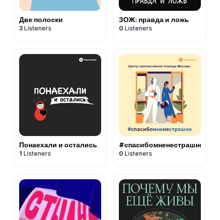
Две полоски
ЗОЖ: правда и ложь
3
Listeners
0
Listeners
Понаехали и остались
#спасибомненестрашно
1
Listeners
0
Listeners