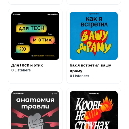
Для tech и этих
Как я встретил вашу
0
Listeners
драму
0
Listeners