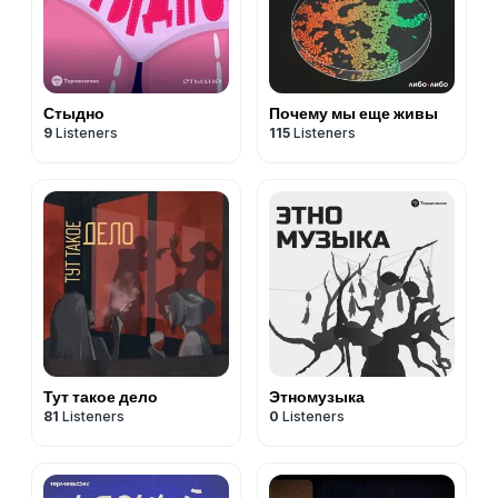
Стыдно
Почему мы еще живы
9
Listeners
115
Listeners
Тут такое дело
Этномузыка
81
Listeners
0
Listeners