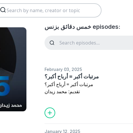
خمس دقائق بزنس episodes:
February 03, 2025
مرتبات أكبر = أرباح أكبر؟
مرتبات أكبر = أرباح أكبر؟
تقديم: محمد زيدان
إعداد: أحمد عطية
🎙️عن 5 دقائق بزنس
لم البزنس. تحليلات موجزة تهم الجميع من
فة لرواد الأعمال المخضرمين.
عن الشرق بودكاست
🎙️
January 12, 2025