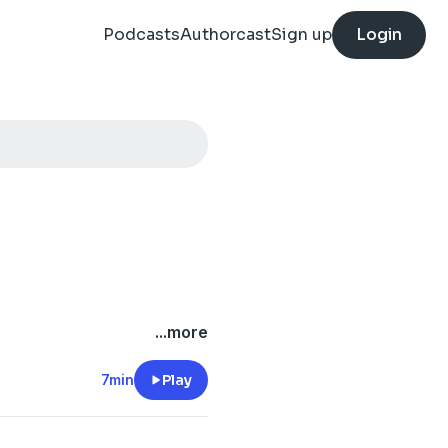
Podcasts
Authorcast
Sign up
Login
...more
قصص وحكايات ودروس من عا
7min
Play
الباحثين عن وظي