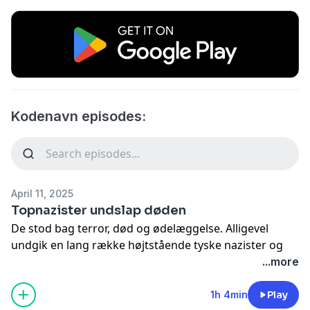
Kodenavn episodes:
April 11, 2025
Topnazister undslap døden
De stod bag terror, død og ødelæggelse. Alligevel
undgik en lang række højtstående tyske nazister og
deres danske håndlangere henrettelse – selvom de var
...more
blevet dømt til døden. Med særligt fokus på dem, der
af forskellige årsager blev benådet, gennemgår vi
1h 4min
Play