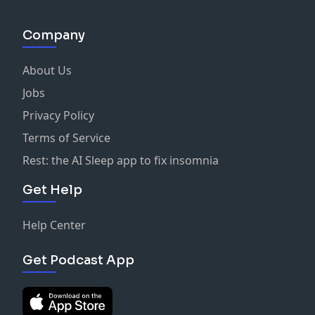
https://www.facebook.com/groups/610806354630668
Værter: Andreas Munk & Bertil Fruelund
Company
Research: Andreas Munk
Produktion: Rasmus Søgaard
About Us
Lyddesign: Søren Gregersen
Redaktør: Janus Østergaard
Jobs
Programansvarlige: Sofie Rye
Privacy Policy
See
omnystudio.com/listener
for privacy information.
Terms of Service
Rest: the AI Sleep app to fix insomnia
Get Help
Help Center
Get Podcast App