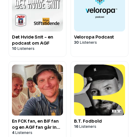
Det Hvide Snit - en
Veloropa Podcast
30
Listeners
podcast om AGF
10
Listeners
En FCK fan, en BIF fan
B.T. Fodbold
16
Listeners
og en AGF fan går ind
4
Listeners
på en bar