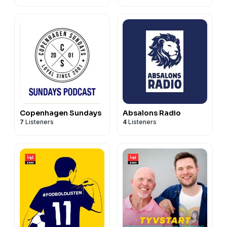
Copenhagen Sundays
Absalons Radio
7
Listeners
4
Listeners