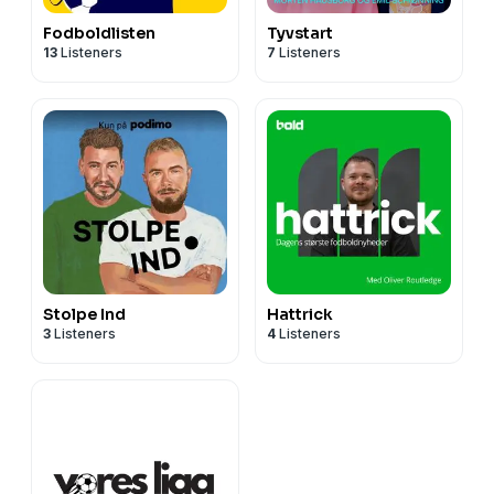
Fodboldlisten
Tyvstart
13
Listeners
7
Listeners
Stolpe Ind
Hattrick
3
Listeners
4
Listeners