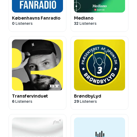
Københavns Fanradio
Mediano
0
Listeners
32
Listeners
Transfervinduet
BrøndbyLyd
6
Listeners
29
Listeners