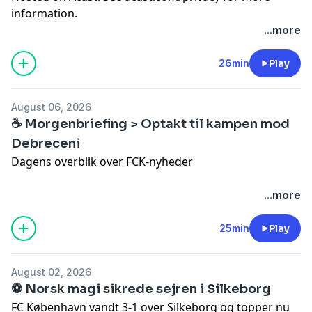
information.
...more
26min
Play
August 06, 2026
☕️ Morgenbriefing > Optakt til kampen mod
Debreceni
Dagens overblik over FCK-nyheder
Partner: Lavazza
...more
🫶 Bliv medlem af Kvart i bold og få adgang til vores
25min
Play
medlemskanal med eksklusive podcasts:
https://kvartibold.memberful.com/join
August 02, 2026
✅ Abonner på vores Youtube-kanal:
⚽️ Norsk magi sikrede sejren i Silkeborg
https://www.youtube.com/@KvartiBold
FC København vandt 3-1 over Silkeborg og topper nu
🎙️ Lyt til podcasten: