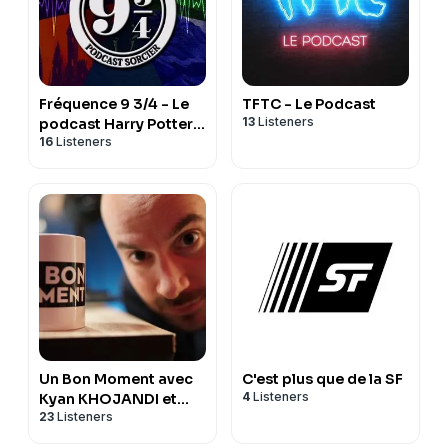
Fréquence 9 3/4 - Le
TFTC - Le Podcast
13
Listeners
podcast Harry Potter
16
Listeners
chapitre par chapitre
Un Bon Moment avec
C'est plus que de la SF
4
Listeners
Kyan KHOJANDI et
23
Listeners
NAVO