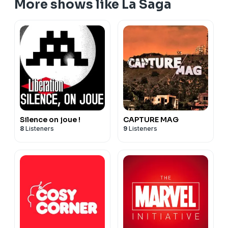
More shows like La Saga
Silence on joue !
CAPTURE MAG
8
Listeners
9
Listeners