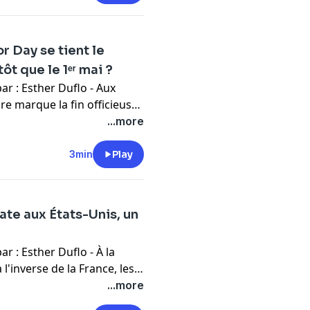
r Day se tient le
t que le 1ᵉʳ mai ?
re marque la fin officieuse
t appelée Labor Day. Mais
...more
 à cette date et non le 1ᵉʳ
3min
Play
ate aux États-Unis, un
l'inverse de la France, les
mbitions personnelles au
...more
n vrai contraste par rapport