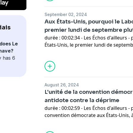
September 02, 2024
Aux États-Unis, pourquoi le Labo
iais
premier lundi de septembre plutô
durée : 00:02:34 - Les Échos d'ailleurs - par : Esther Duflo - Aux
does Le
États-Unis, le premier lundi de septemb
 have?
de l'été et la fête du travail, égalemen
y has 6
pourquoi cette journée est-elle célébrée
mai comme dans le reste du monde ?
August 26, 2024
L'unité de la convention démocr
antidote contre la déprime
durée : 00:02:59 - Les Échos d'ailleurs - par : Esther Duflo - À la
convention démocrate aux États-Unis, à 
démocrates ont su faire passer leurs a
second plan pour le succès collectif. U