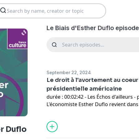
Le Biais d'Esther Duflo episode
September 22, 2024
Le droit à l'avortement au coeu
présidentielle américaine
durée : 00:02:42 - Les Échos d'ailleurs - par : Esther Duflo -
L'économiste Esther Duflo revient dans
de la mortalité des femmes enceintes d
l'arrêt Roe v Wade aux Etats-Unis.
er Duflo