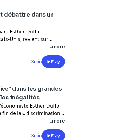
t débattre dans un
ats-Unis, revient sur
nt l'élection présidentielle
...more
3min
Play
tive" dans les grandes
les inégalités
a fin de la « discrimination
 américaines.
...more
3min
Play