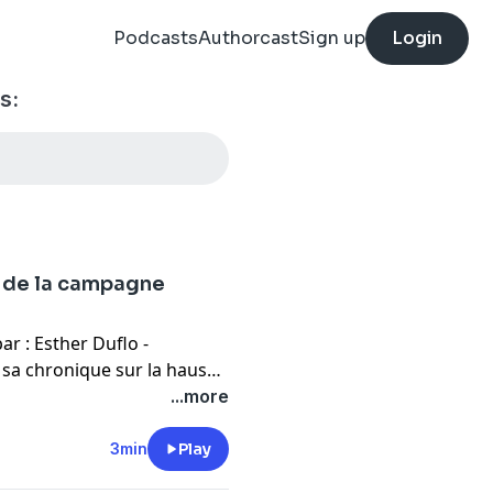
Podcasts
Authorcast
Sign up
Login
s:
r de la campagne
 sa chronique sur la hausse
epuis l'abrogation de
...more
3min
Play