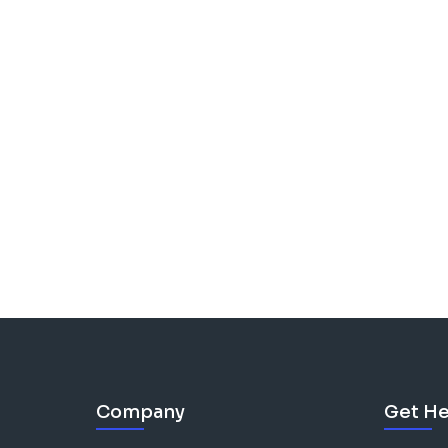
Company
Get He