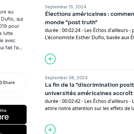
September 15, 2024
ure au
Élections américaines : commen
Duflo, qui
monde "post truth"
2019 pour
durée : 00:02:24 - Les Échos d'ailleurs - par : Esther Duflo -
 lutte
L'économiste Esther Duflo, basée aux Ét
de avec
l'ambiance électrique aux États-Unis ava
 fait l’a
...
prévu le 5 novembre prochain.
September 08, 2024
Share
La fin de la "discrimination posi
universités américaines accroît 
durée : 00:02:42 - Les Échos d'ailleurs - L’économiste Esther Duflo
attire notre attention sur les effets de l
positive » dans les grandes universités