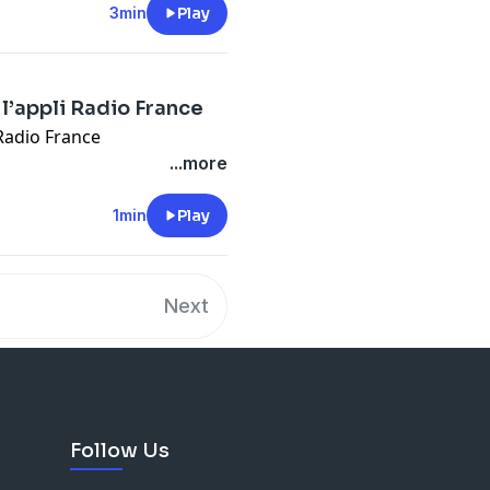
ours à se trouver un Premier
3min
Play
 l’appli Radio France
 Radio France
...more
1min
Play
Next
Follow Us