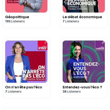
confidentialite
pour plus d'information
Géopolitique
Le débat économique
193
Listeners
7
Listeners
On n'arrête pas l'éco
Entendez-vous l'éco ?
7
Listeners
38
Listeners