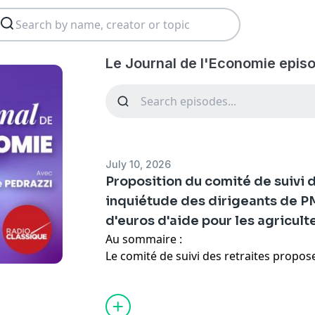
Le Journal de l'Economie epis
July 10, 2026
Proposition du comité de suivi d
inquiétude des dirigeants de PM
d'euros d'aide pour les agricult
Au sommaire :
Le comité de suivi des retraites propos
revalorisation des pensions de retraite 
système, une mesure politiquement diffi
Les dirigeants de PME s'inquiètent de l