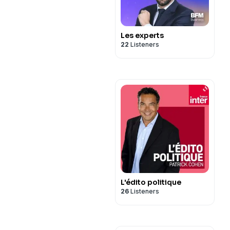
Les experts
22
Listeners
L'édito politique
26
Listeners