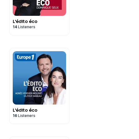
s.
L'édito éco
14
Listeners
L'édito éco
16
Listeners