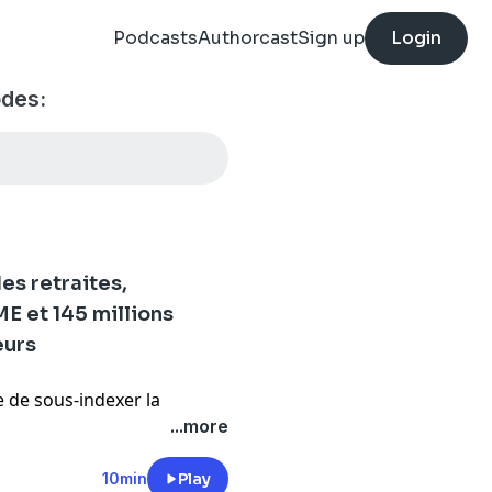
Podcasts
Authorcast
Sign up
Login
odes:
es retraites,
E et 145 millions
eurs
e de sous-indexer la
pour rétablir l'équilibre du
...more
cile à appliquer.
a dégradation de la
10min
Play