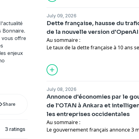
conjoncture économique, notamment d
transports et de la construction, en ra
July 09, 2026
Orient.
Dette française, hausse du traf
'actualité
Le gouvernement débloque 145 millions
 Bonnaire.
de la nouvelle version d'OpenAI
agriculteurs à se procurer des engrais, 
 vous offre
Au sommaire :
Le déficit des collectivités locales s'est
es
Le taux de la dette française à 10 ans
reprise du marché immobilier, mais la 
les enjeux
la barre des 4%, ce qui complique l'équ
d'un risque de dérapage en 2026 à cause
no
gouvernement.
Les escroqueries à l'assurance ont en
Le trafic aérien va continuer d'augmen
représentant 946 millions d'euros, mai
prochaines années, avec un doublement
été déboursés par les assureurs.
20 ans à venir.
Hébergé par Audiomeans. Visitez
audio
July 08, 2026
L'américain OpenAI lance la nouvelle ve
confidentialite
pour plus d'information
Annonce d'économies par le g
artificielle, après une suspension temp
Share
de l'OTAN à Ankara et intelligen
sécurité.
les entreprises occidentales
La reprise des bombardements au Moyen
prix du pétrole, malgré les tentatives d
Au sommaire :
3 ratings
approvisionnements.
Le gouvernement français annonce 3 mi
La facturation électronique prend du r
d'économies supplémentaires, dont 1 mi