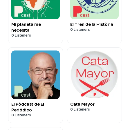
Mi planeta me
El Tren de la Història
0
Listeners
necesita
0
Listeners
El Pódcast de El
Cata Mayor
0
Listeners
Periódico
0
Listeners