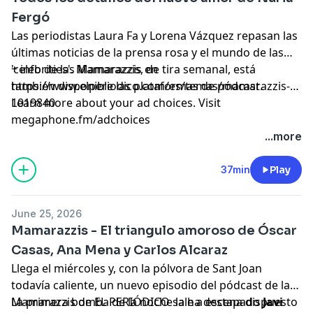
Fergó
Las periodistas Laura Fa y Lorena Vázquez repasan las
últimas noticias de la prensa rosa y el mundo de las
'celebrities'. Mamarazzis, de tira semanal, está
+ info de las Mamarazzis en
también disponible las plataformas de pódcast.
https://www.elperiodico.com/es/temas/mamarazzis-
1019840
Learn more about your ad choices. Visit
megaphone.fm/adchoices
...more
37min
Play
June 25, 2026
Mamarazzis - El triangulo amoroso de Óscar
Casas, Ana Mena y Carlos Alcaraz
Llega el miércoles y, con la pólvora de Sant Joan
todavía caliente, un nuevo episodio del pódcast de las
Mamarazzis de EL PERIÓDICO sale a escena dispuesto
La primera bomba de la noche la ha destapado
Javi