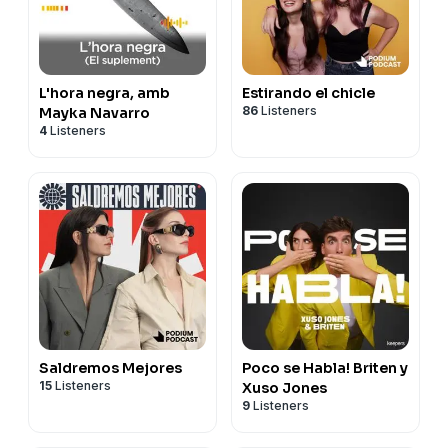
L'hora negra, amb
Estirando el chicle
86
Listeners
Mayka Navarro
4
Listeners
Saldremos Mejores
Poco se Habla! Briten y
15
Listeners
Xuso Jones
9
Listeners