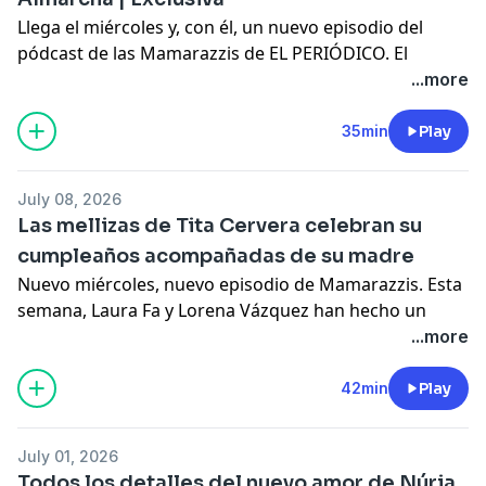
Learn more about your ad choices. Visit
Llega el miércoles y, con él, un nuevo episodio del
megaphone.fm/adchoices
pódcast de las Mamarazzis de EL PERIÓDICO. El
tándem formado por Laura Fa y Lorena Vázquez ha
...more
arrancado el programa con una buena noticia: el
pódcast ya se cuela entre los 50 más escuchados del
35min
Play
país.
Learn more about your ad choices. Visit
July 08, 2026
megaphone.fm/adchoices
Las mellizas de Tita Cervera celebran su
cumpleaños acompañadas de su madre
Nuevo miércoles, nuevo episodio de Mamarazzis. Esta
semana, Laura Fa y Lorena Vázquez han hecho un
repaso a la actualidad marcado por el mundial de
...more
fútbol, alguna celebración y posados veraniegos.
Learn more about your ad choices. Visit
42min
Play
megaphone.fm/adchoices
July 01, 2026
Todos los detalles del nuevo amor de Núria