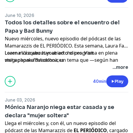
el
regreso de la infanta Cristina a España
, la
tormenta interna que vive
Presuntos Implicados
tras
June 10, 2026
la salida de Lydia Rodríguez y las nuevas fotografías
Todos los detalles sobre el encuentro del
de
Shakira junto al actor Manuel García Rulfo
.
Papa y Bad Bunny
Nuevo miércoles, nuevo episodio del pódcast de las
Mamarazzis de EL PERIÓDICO. Esta semana, Laura Fa y
Lorena Vázquez han abierto el programa en plena
Learn more about your ad choices. Visit
visita papal a Barcelona, un tema que —según han
megaphone.fm/adchoices
dejado caer— se ha hecho incluso más pesado que la
...more
célebre Casita de Bad Bunny. Las periodistas,
agnósticas confesas, han seguido el despliegue desde
40min
Play
cierta distancia espiritual, aunque con una premisa
clara: "respeto absoluto para la gente que sí que cree".
June 03, 2026
Mónica Naranjo niega estar casada y se
declara "mujer soltera"
Llega el miércoles y, con él, un nuevo episodio del
pódcast de las Mamarazzis de
EL PERIÓDICO
, cargado