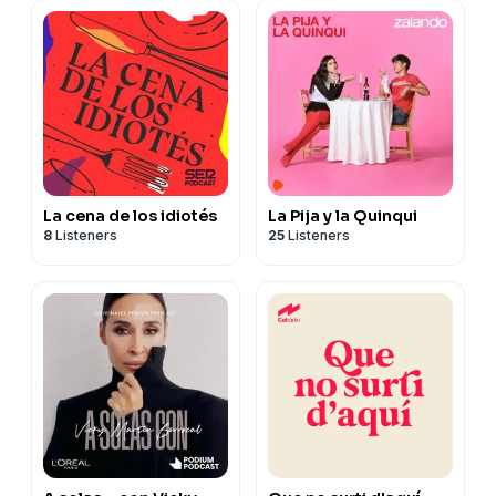
La cena de los idiotés
La Pija y la Quinqui
8
Listeners
25
Listeners