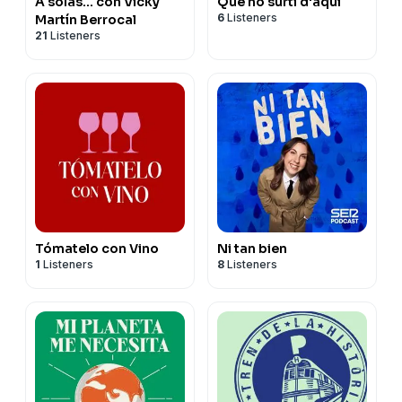
A solas... con Vicky
Que no surti d'aquí
6
Listeners
Martín Berrocal
21
Listeners
Tómatelo con Vino
Ni tan bien
1
Listeners
8
Listeners