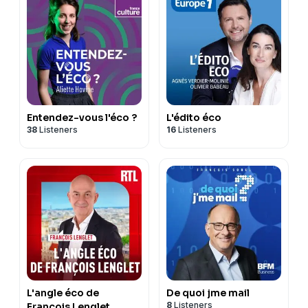
Entendez-vous l'éco ?
L'édito éco
38
Listeners
16
Listeners
L'angle éco de
De quoi jme mail
8
Listeners
François Lenglet