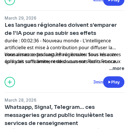
March 29, 2026
Les langues régionales doivent s’emparer
de l’IA pour ne pas subir ses effets
durée : 00:02:36 - Nouveau monde - L'intelligence
artificielle est mise à contribution pour diffuser la
connaissance des langues régionales. Sous réserve
Vous aimez ce podcast ? Pour écouter tous les autres
qu'il y ait suffisamment de documents écrits et oraux
épisodes sans limite, rendez-vous sur
Radio France
.
pour entraîner les modèles de langage. Les locuteurs
...more
des idiomes régionaux peuvent y aider.
3min
Play
March 28, 2026
Whatsapp, Signal, Telegram... ces
messageries grand public inquiètent les
services de renseignement