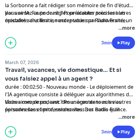
la Sorbonne a fait rédiger son mémoire de fin d'étude
par une IA. Faute de règles préalables précisant les
Vous aimez ce podcast ? Pour écouter tous les autres
modalités d'utilisation acceptables par l'université, un
épisodes sans limite, rendez-vous sur
Radio France
.
tribunal lui a donné raison. Explications.
...more
3min
Play
March 07, 2026
Travail, vacances, vie domestique… Et si
vous faisiez appel à un agent ?
durée : 00:02:50 - Nouveau monde - Le déploiement de
l'IA agentique consiste à déléguer aux algorithmes des
tâches complexes, avec des usages dans nos vies
Vous aimez ce podcast ? Pour écouter tous les autres
personnelles et professionnelles. Des outils qu'il
épisodes sans limite, rendez-vous sur
Radio France
.
convient d'apprendre à manier pour en tirer parti au
...more
mieux.
3min
Play