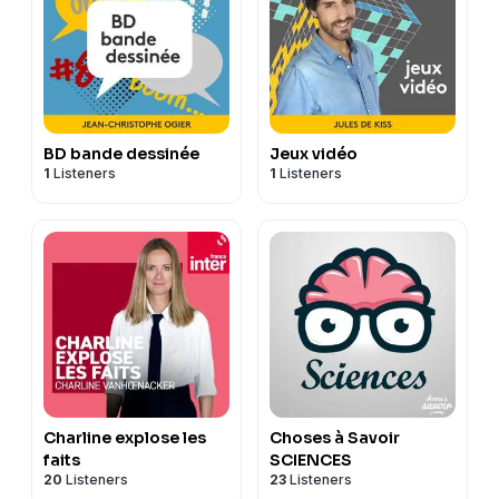
BD bande dessinée
Jeux vidéo
1
Listeners
1
Listeners
Charline explose les
Choses à Savoir
faits
SCIENCES
20
Listeners
23
Listeners