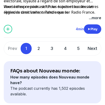
électorale, loyauté à l'égard de son employeur et
liberté d'expression : selon les sujets et les sites les
Vous aimez ce podcast ? Pour écouter tous les autres
règles de droit varient. Tandis que le
épisodes sans limite, rendez-vous sur
Radio France
.
cyberharcèlement est toujours condamnable.
...more
4min
Play
Prev
1
2
3
4
5
Next
FAQs about Nouveau monde:
How many episodes does Nouveau monde
have?
The podcast currently has 1,502 episodes
available.