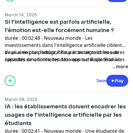
March 14, 2026
Si l’intelligence est parfois artificielle,
l’émotion est-elle forcément humaine ?
durée : 00:02:48 - Nouveau monde - Les
investissements dans l'intelligence artificielle ciblent
de plus en plus l'intégration par les algorithmes de
Vous aimez ce podcast ? Pour écouter tous les autres
capacités émotionnelles. Une approche qui tend à les
épisodes sans limite, rendez-vous sur
Radio France
.
rapprocher de la sensibilité humaine. Avec des effets
...more
encore largement inconnus.
3min
Play
March 08, 2026
IA : les établissements doivent encadrer les
usages de l'intelligence artificielle par les
étudiants
durée : 00:02:41 - Nouveau monde - Une étudiante de