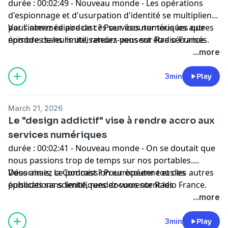
durée : 00:02:49 - Nouveau monde - Les opérations
d'espionnage et d'usurpation d'identité se multiplient
par l'intermédiaire de ces services numériques que
Vous aimez ce podcast ? Pour écouter tous les autres
nombre de leurs utilisateurs pensent être sécurisés.
épisodes sans limite, rendez-vous sur
Radio France
.
...more
3min
Play
March 21, 2026
Le "design addictif" vise à rendre accro aux
services numériques
durée : 00:02:41 - Nouveau monde - On se doutait que
nous passions trop de temps sur nos portables.
Désormais, la Commission européenne et des
Vous aimez ce podcast ? Pour écouter tous les autres
publications scientifiques documentent les
épisodes sans limite, rendez-vous sur
Radio France
.
mécanismes techniques et éditoriaux mis en œuvre
...more
pour capter durablement notre attention.
3min
Play