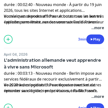
durée : 00:02:40 - Nouveau monde - À partir du 19 juin
2026, tous les sites Internet et applications
numériques devront afficher un bouton ou un lien très
Vous aimez ce podcast ? Pour écouter tous les autres
explicite permettant aux consommateurs d'activer leur
épisodes sans limite, rendez-vous sur
Radio France
.
droit à se rétracter après un achat ou la signature d'un
...more
contrat.
3min
Play
April 04, 2026
L’administration allemande veut apprendre
à vivre sans Microsoft
durée : 00:03:13 - Nouveau monde - Berlin impose aux
services fédéraux de recourir exclusivement à partir
de 2028 à des logiciels bureautiques ouverts et de
Vous aimez ce podcast ? Pour écouter tous les autres
renoncer aux logiciels propriétaires, tels Microsoft.
épisodes sans limite, rendez-vous sur
Radio France
.
Avec pour objectif d'assurer l'autonomie numérique
...more
du pays.
4min
Play