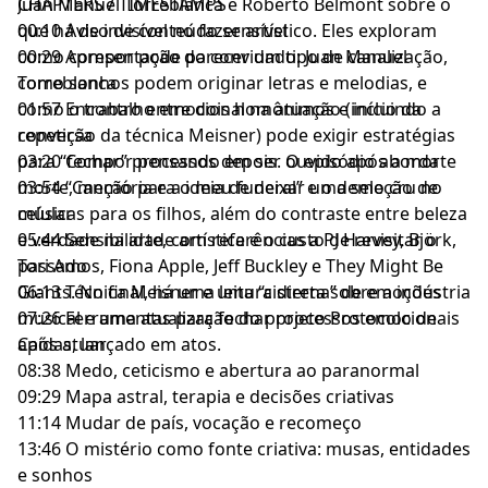
Juan Manuel Torreblanca e Roberto Belmont sobre o
CHAPTERS / TIMESTAMPS
que há de invisível no fazer artístico. Eles exploram
00:10 Aviso de conteúdo sensível
como compor pode parecer um tipo de canalização,
00:29 Apresentação do convidado: Juan Manuel
como sonhos podem originar letras e melodias, e
Torreblanca
como o trabalho emocional na atuação (incluindo a
01:57 Encontro entre dois homônimos e início da
repetição da técnica Meisner) pode exigir estratégias
conversa
para “fechar” processos depois. O episódio aborda
03:20 Compor pensando em ser ouvido após a morte
morte, memória e a ideia de deixar uma seleção de
03:54 “Canção para o meu funeral” e o demo cru no
músicas para os filhos, além do contraste entre beleza
celular
e verdade na arte, com referências a PJ Harvey, Björk,
05:44 Sensibilidade artística e o custo de revisitar o
Tori Amos, Fiona Apple, Jeff Buckley e They Might Be
passado
Giants. No final, há uma leitura direta sobre a indústria
06:13 Técnica Meisner e uma “cisterna” de emoções
musical e uma atualização do projeto Protocolo de
07:26 Ferramentas para fechar processos emocionais
Caídas, lançado em atos.
após atuar
08:38 Medo, ceticismo e abertura ao paranormal
09:29 Mapa astral, terapia e decisões criativas
11:14 Mudar de país, vocação e recomeço
13:46 O mistério como fonte criativa: musas, entidades
e sonhos