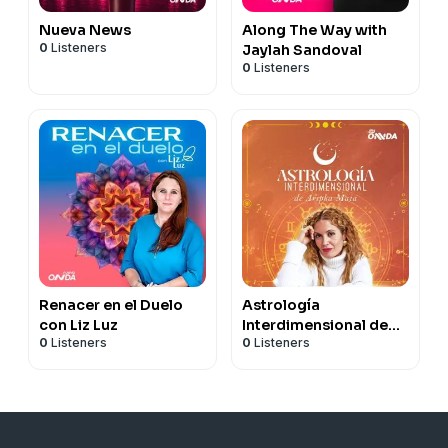
Nueva News
Along The Way with
0
Listeners
Jaylah Sandoval
0
Listeners
Renacer en el Duelo
Astrología
con Liz Luz
Interdimensional de
0
Listeners
0
Listeners
Aripka Maia