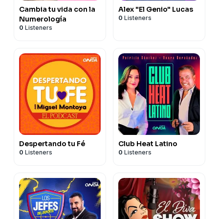
Cambia tu vida con la
Alex "El Genio" Lucas
0
Listeners
Numerología
0
Listeners
Despertando tu Fé
Club Heat Latino
0
Listeners
0
Listeners