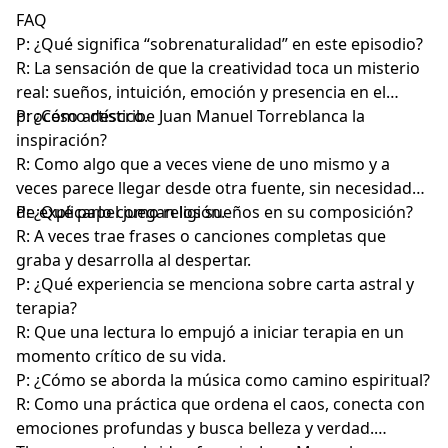
FAQ
P: ¿Qué significa “sobrenaturalidad” en este episodio?
R: La sensación de que la creatividad toca un misterio
real: sueños, intuición, emoción y presencia en el
proceso artístico.
P: ¿Cómo describe Juan Manuel Torreblanca la
inspiración?
R: Como algo que a veces viene de uno mismo y a
veces parece llegar desde otra fuente, sin necesidad
de explicarlo como religión.
P: ¿Qué papel juegan los sueños en su composición?
R: A veces trae frases o canciones completas que
graba y desarrolla al despertar.
P: ¿Qué experiencia se menciona sobre carta astral y
terapia?
R: Que una lectura lo empujó a iniciar terapia en un
momento crítico de su vida.
P: ¿Cómo se aborda la música como camino espiritual?
R: Como una práctica que ordena el caos, conecta con
emociones profundas y busca belleza y verdad.