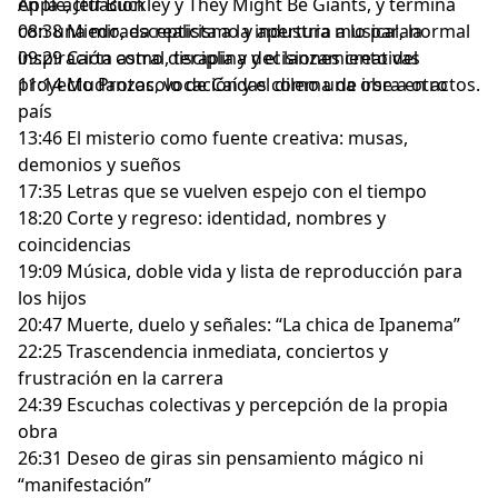
Apple, Jeff Buckley y They Might Be Giants, y termina
en la actuación
and use of personal data for advertising.
con una mirada realista a la industria musical, la
08:38 Miedo, escepticismo y apertura a lo paranormal
inspiración como disciplina y el lanzamiento del
09:29 Carta astral, terapia y decisiones creativas
proyecto Protocolo de Caídas como una obra en actos.
11:14 Mudanzas, vocación y el dilema de irse a otro
país
13:46 El misterio como fuente creativa: musas,
demonios y sueños
17:35 Letras que se vuelven espejo con el tiempo
18:20 Corte y regreso: identidad, nombres y
coincidencias
19:09 Música, doble vida y lista de reproducción para
los hijos
20:47 Muerte, duelo y señales: “La chica de Ipanema”
22:25 Trascendencia inmediata, conciertos y
frustración en la carrera
24:39 Escuchas colectivas y percepción de la propia
obra
26:31 Deseo de giras sin pensamiento mágico ni
“manifestación”