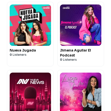
Nueva Jugada
Jimena Aguilar El
0
Listeners
Podcast
0
Listeners