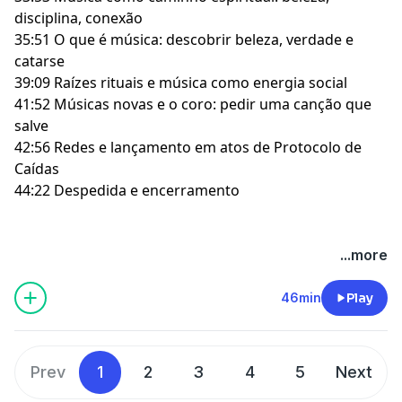
disciplina, conexão
35:51 O que é música: descobrir beleza, verdade e
catarse
39:09 Raízes rituais e música como energia social
41:52 Músicas novas e o coro: pedir uma canção que
salve
42:56 Redes e lançamento em atos de Protocolo de
Caídas
44:22 Despedida e encerramento
Hosted by Simplecast, an AdsWizz company. See
...more
pcm.adswizz.com
for information about our collection
and use of personal data for advertising.
46min
Play
Prev
1
2
3
4
5
Next