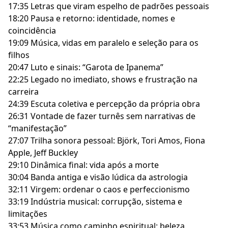
17:35 Letras que viram espelho de padrões pessoais
18:20 Pausa e retorno: identidade, nomes e
coincidência
19:09 Música, vidas em paralelo e seleção para os
filhos
20:47 Luto e sinais: “Garota de Ipanema”
22:25 Legado no imediato, shows e frustração na
carreira
24:39 Escuta coletiva e percepção da própria obra
26:31 Vontade de fazer turnês sem narrativas de
“manifestação”
27:07 Trilha sonora pessoal: Björk, Tori Amos, Fiona
Apple, Jeff Buckley
29:10 Dinâmica final: vida após a morte
30:04 Banda antiga e visão lúdica da astrologia
32:11 Virgem: ordenar o caos e perfeccionismo
33:19 Indústria musical: corrupção, sistema e
limitações
33:53 Música como caminho espiritual: beleza,