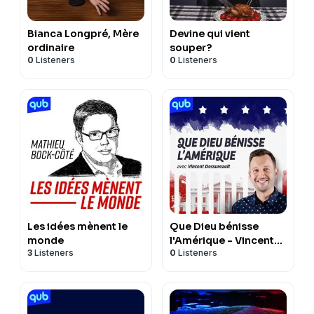
Bianca Longpré, Mère
Devine qui vient
ordinaire
souper?
0
Listeners
0
Listeners
Les idées mènent le
Que Dieu bénisse
monde
l'Amérique - Vincent
3
Listeners
0
Listeners
Dessureault