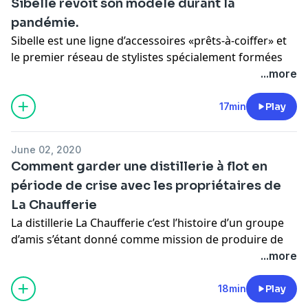
Sibelle revoit son modèle durant la
comment la pandémie est venue tout chambouler.
pandémie.
Pour de l’information concernant l’utilisation de vos
données personnelles -
Sibelle est une ligne d’accessoires «prêts-à-coiffer» et
https://omnystudio.com/policies/listener/fr
le premier réseau de stylistes spécialement formées
pour accompagner les femmes qui doivent composer
...more
avec la perte de leurs cheveux. Avec un modèle
d’affaires reposant sur le contact humain et visant une
17min
Play
clientèle dont la santé peut être fragile, les défis sont
grands pour Dominique Van Winden, entrepreneure
June 02, 2020
dans le milieu depuis plusieurs années et fondatrice
Comment garder une distillerie à flot en
de Sibelle.
période de crise avec les propriétaires de
Pour de l’information concernant l’utilisation de vos
La Chaufferie
données personnelles -
https://omnystudio.com/policies/listener/fr
La distillerie La Chaufferie c’est l’histoire d’un groupe
d’amis s’étant donné comme mission de produire de
l’alcool d’une qualité exceptionnelle à partir
...more
d'ingrédients du terroir québécois, et ce, dans un
bâtiment d’époque magnifiquement restauré. Dans ce
18min
Play
balado, deux des actionnaires de l’entreprise nous