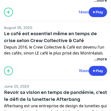
ferme Entomo DSP, dans le Bas-Saint-Laurent, a dû
...more
encaisser quelques coups durant la crise puisque
plusieurs de ses fournisseurs ont ralenti leurs affaires
.
14min
Play
Pour de l’information concernant l’utilisation de vos
données personnelles -
August 05, 2020
https://omnystudio.com/policies/listener/fr
Le café est essentiel même en temps de
crise selon Crew Collective & Café
Depuis 2016, le Crew Collective & Café est devenu l’un
des cafés, sinon LE café le plus prisé des Montréalais
et des touristes venus de loin pour se délecter d’une
...more
boisson chaude dans ce lieu mythique. Aménagé dans
un bâtiment historique, le Crew Collective & Café se
15min
Play
veut à la fois un restaurant, un espace de co-travail et
un lieu d’événement sous-réservation. Avec la crise,
June 25, 2020
l’entreprise a vite dû repenser sa stratégie et surtout
Revoir sa vision en temps de pandémie, c’est
user d’imagination pour tirer son épingle du jeu.
le défi de la lunetterie Afterbang
Pour de l’information concernant l’utilisation de vos
Afterbang est une entreprise de design de lunettes qui
données personnelles -