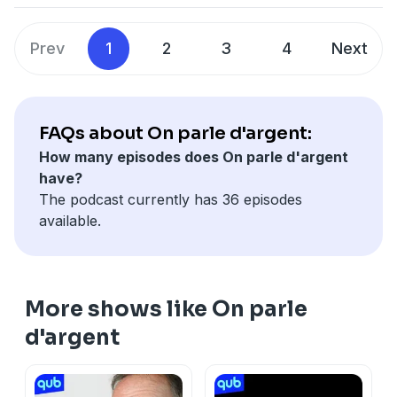
racontent leur parcours et expliquent les moyens
qu’ils ont pris pour garder leur projet à flot durant la
Prev
1
2
3
4
Next
crise.
Pour de l’information concernant l’utilisation de vos
données personnelles -
https://omnystudio.com/policies/listener/fr
FAQs about On parle d'argent:
How many episodes does On parle d'argent
have?
The podcast currently has 36 episodes
available.
More shows like On parle
d'argent