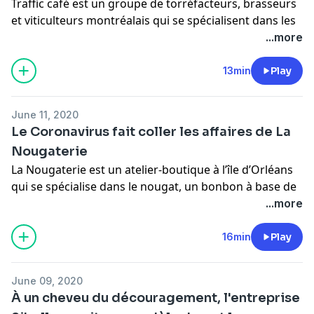
Traffic café est un groupe de torréfacteurs, brasseurs
et viticulteurs montréalais qui se spécialisent dans les
cafés de terroir et les cafés transformés naturels et
...more
expérimentaux. Dans ce balado, on parle avec Greg
Lanctot, un entrepreneur passionné de café qui a su
13min
Play
tirer son épingle du jeu durant la pandémie.
Pour de l’information concernant l’utilisation de vos
June 11, 2020
données personnelles -
Le Coronavirus fait coller les affaires de La
https://omnystudio.com/policies/listener/fr
Nougaterie
La Nougaterie est un atelier-boutique à l’île d’Orléans
qui se spécialise dans le nougat, un bonbon à base de
miel, de noix et de blanc d’œuf. Tombé amoureux du
...more
Québec après un voyage en 2000, le couple formé par
Caroline Marelli et Patrick Augier a travaillé d’arrache-
16min
Play
pied pour faire connaitre cette friandise moins connue
des consommateurs d’ici. Dans ce balado, Caroline
June 09, 2020
Marelli raconte son histoire d’amour avec l’île
À un cheveu du découragement, l'entreprise
d’Orléans et le nougat, mais aussi, elle explique