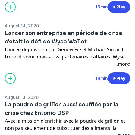
de temps avant le début de la pandémie, un tout
16min
Play
nouveau système de prévisualisation 3D.
Pour de l’information concernant l’utilisation de vos
August 14, 2020
données personnelles -
Lancer son entreprise en période de crise
https://omnystudio.com/policies/listener/fr
c'était le défi de Wyse Wallet
Lancée depuis peu par Geneviève et Michaël Simard,
frère et sœur, mais aussi partenaires d’affaires, Wyse
Wallet est une application collaborative qui mise sur
...more
les entrepreneurs et les commerçants locaux. Tout
porte à croire que son arrivée tombe à point avec la
14min
Play
crise actuelle!
Pour de l’information concernant l’utilisation de vos
August 13, 2020
données personnelles -
La poudre de grillon aussi soufflée par la
https://omnystudio.com/policies/listener/fr
crise chez Entomo DSP
Avec la mission d’enrichir avec la poudre de grillon et
non pas seulement de substituer des aliments, la