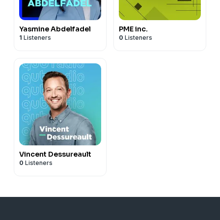
Yasmine Abdelfadel
PME inc.
1
Listeners
0
Listeners
Vincent Dessureault
0
Listeners