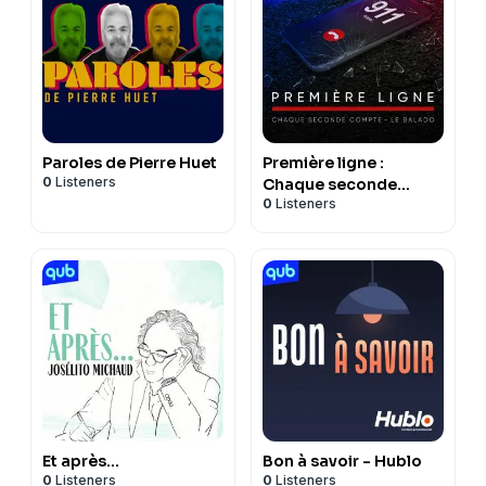
Paroles de Pierre Huet
Première ligne :
0
Listeners
Chaque seconde
0
Listeners
compte - Le balado
Et après...
Bon à savoir - Hublo
0
Listeners
0
Listeners