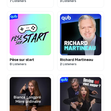
7
Listeners
3
Listeners
Pèse sur start
Richard Martineau
0
Listeners
2
Listeners