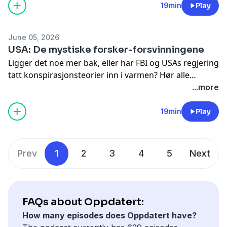
19min
Play
June 05, 2026
USA: De mystiske forsker-forsvinningene
Ligger det noe mer bak, eller har FBI og USAs regjering
tatt konspirasjonsteorier inn i varmen?
Hør alle
episodene i appen NRK Radio
...more
19min
Play
Prev
1
2
3
4
5
Next
FAQs about Oppdatert:
How many episodes does Oppdatert have?