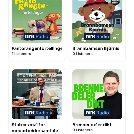
Fantorangenfortellinger
Brannbamsen Bjørnis
1
Listeners
0
Listeners
Statens mal for
Brenner deler dikt
0
Listeners
medarbeidersamtale