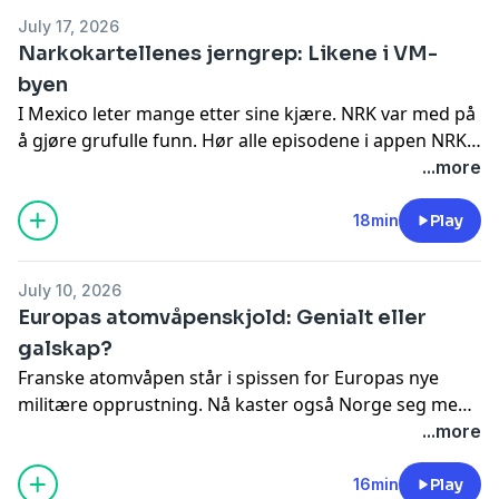
July 17, 2026
Narkokartellenes jerngrep: Likene i VM-
byen
I Mexico leter mange etter sine kjære. NRK var med på
å gjøre grufulle funn.
Hør alle episodene i appen NRK
Radio
...more
18min
Play
July 10, 2026
Europas atomvåpenskjold: Genialt eller
galskap?
Franske atomvåpen står i spissen for Europas nye
militære opprustning. Nå kaster også Norge seg med.
Hør alle episodene i appen NRK Radio
...more
16min
Play