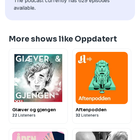
The podcast currently has 629 episodes
available.
More shows like Oppdatert
Giæver og gjengen
Aftenpodden
22
Listeners
32
Listeners