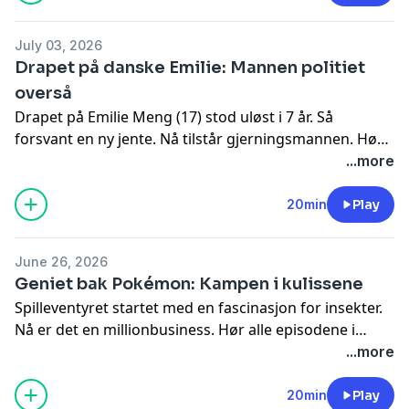
July 03, 2026
Drapet på danske Emilie: Mannen politiet
overså
Drapet på Emilie Meng (17) stod uløst i 7 år. Så
forsvant en ny jente. Nå tilstår gjerningsmannen.
Hør
alle episodene i appen NRK Radio
...more
20min
Play
June 26, 2026
Geniet bak Pokémon: Kampen i kulissene
Spilleventyret startet med en fascinasjon for insekter.
Nå er det en millionbusiness.
Hør alle episodene i
appen NRK Radio
...more
20min
Play