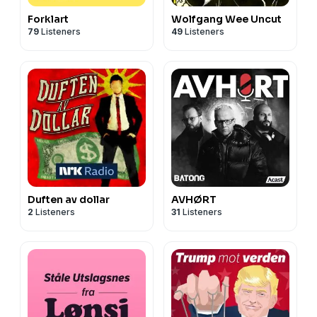
Forklart
Wolfgang Wee Uncut
79
Listeners
49
Listeners
Duften av dollar
AVHØRT
2
Listeners
31
Listeners