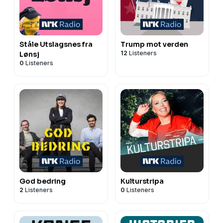
Ståle Utslagsnes fra
Trump mot verden
12
Listeners
Lønsj
0
Listeners
God bedring
Kulturstripa
2
Listeners
0
Listeners