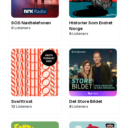
SOS Nødtelefonen
Historier Som Endret
0
Listeners
Norge
6
Listeners
Svarttrost
Det Store Bildet
12
Listeners
8
Listeners