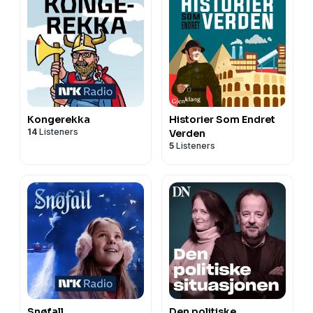
Kongerekka
Historier Som Endret
14
Listeners
Verden
5
Listeners
Snøfall
Den politiske