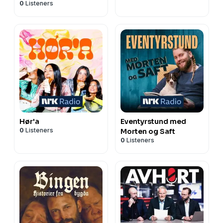
0
Listeners
Hør'a
Eventyrstund med
0
Listeners
Morten og Saft
0
Listeners