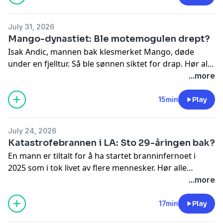
July 31, 2026
Mango-dynastiet: Ble motemogulen drept?
Isak Andic, mannen bak klesmerket Mango, døde
under en fjelltur. Så ble sønnen siktet for drap.
Hør alle
episodene i appen NRK Radio
...more
15min
Play
July 24, 2026
Katastrofebrannen i LA: Sto 29-åringen bak?
En mann er tiltalt for å ha startet branninfernoet i
2025 som i tok livet av flere mennesker.
Hør alle
episodene i appen NRK Radio
...more
17min
Play