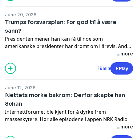
June 20, 2026
Trumps forsvarsplan: For god til å være
sann?
Presidenten mener han kan få til noe som
amerikanske presidenter har drømt om i årevis. Andre
mener det er umulig.
Hør alle episodene i appen NRK
...more
Radio
19min
Play
June 12, 2026
Nettets mørke bakrom: Derfor skapte han
8chan
Internettforumet ble kjent for å dyrke frem
masseskytere.
Hør alle episodene i appen NRK Radio
...more