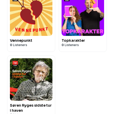
Vennepunkt
Topkarakter
0
Listeners
0
Listeners
Søren Ryges sidste tur
i haven