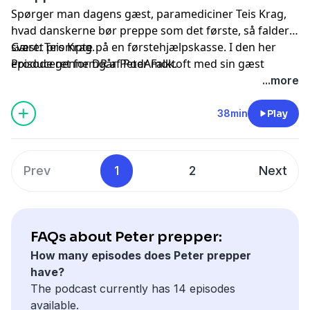
Spørger man dagens gæst, paramediciner Teis Krag,
hvad danskerne bør preppe som det første, så falder
svaret prompte på en førstehjælpskasse. I den her
Gæst: Teis Krag.
episode gennemgår Peter Falktoft med sin gæst
Produceret for DR af PodAmok.
behandlingen af forbrændinger, kraftige blødninger
...more
og der aflives undervejs et par sejlivede myter, som
danskerne har fået galt i krisen. Hvad sker der med
38min
Play
kroppen, når vi er pressede under en krise og hvilke
symptomer må man aldrig negligere.
Prev
1
2
Next
FAQs about Peter prepper:
How many episodes does Peter prepper
have?
The podcast currently has 14 episodes
available.