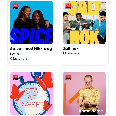
Spice - med Nikkie og
Galt nok
1
Listeners
Laila
0
Listeners