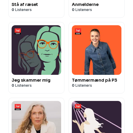
Stå af ræset
Anmelderne
0
Listeners
0
Listeners
Jeg skammer mig
Tømmermænd på P3
0
Listeners
0
Listeners