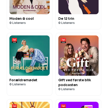
Moden & cool
De 12 trin
0
Listeners
0
Listeners
Forældremødet
Gift ved første blik
0
Listeners
podcasten
0
Listeners