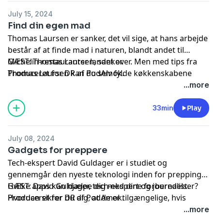
July 15, 2024
Find din egen mad
Thomas Laursen er sanker, det vil sige, at hans arbejde
består af at finde mad i naturen, blandt andet til
Michelin-restauranter landet over. Men med tips fra
GÆST: Thomas Laursen, sanker.
Thomas Laursen kan du selv fylde køkkenskabene
Produceret for DR af PodAmok.
med håndplukkede fødevarer fra de danske skove og
...more
strande, og helt uden det koster en krone. Peter
Falktoft giver Thomas Laursen den ultimative
33min
Play
udfordring; Find mad i naturen midt i København.
July 08, 2024
Gadgets for preppere
Tech-ekspert David Guldager er i studiet og
gennemgår den nyeste teknologi inden for prepping.
Hvilke apps kan hjælpe dig med dine forberedelser?
GÆST: David Guldager, tech-ekspert og journalist.
Hvordan sikrer du dig, at de er tilgængelige, hvis
Produceret for DR af PodAmok.
strømmen ryger? Og hvad er det for en ny opfindelse,
...more