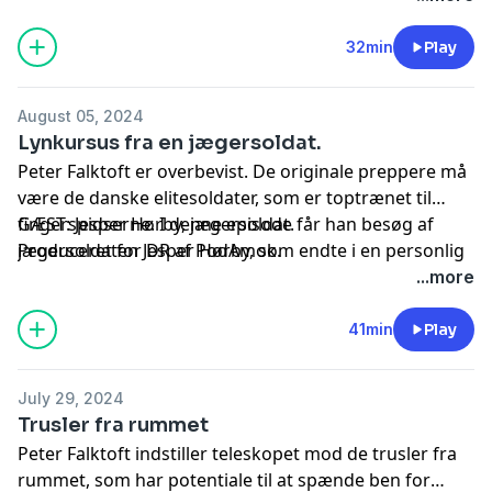
husholdning og ser nærmere på, hvordan man
prepper i en større sags tjeneste. For er det lige frem
32min
Play
Danmarks bedste værn mod katastroferne: At vi har
blik for hinanden.
August 05, 2024
Lynkursus fra en jægersoldat.
Peter Falktoft er overbevist. De originale preppere må
være de danske elitesoldater, som er toptrænet til
fingerspidserne. I denne episode får han besøg af
GÆST: Jesper Hørby, jægersoldat.
jægersoldaten Jesper Hørby, som endte i en personlig
Produceret for DR af PodAmok.
katastrofesituation, som nær kostede ham livet. Men
...more
hvilke redskaber fik Jesper så helskindet som muligt
gennem krisen? Hvad gjorde ham robust under et
41min
Play
umenneskeligt pres? Og hvordan kan vi almindelige
danskere tilgå prepping som en jægersoldat?
July 29, 2024
Trusler fra rummet
Peter Falktoft indstiller teleskopet mod de trusler fra
rummet, som har potentiale til at spænde ben for