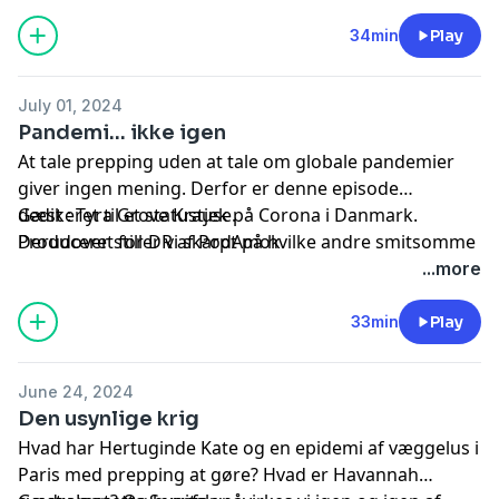
som Peter Falktoft allerede kastet penge efter, men
som formentligt aldrig i sin nuværende form finder vej
34min
Play
til Danmark.
July 01, 2024
Pandemi... ikke igen
At tale prepping uden at tale om globale pandemier
giver ingen mening. Derfor er denne episode
dedikeret til et statustjek på Corona i Danmark.
Gæst : Tyra Grove Krause.
Derudover stiller vi skarpt på hvilke andre smitsomme
Produceret for DR af PodAmok.
sygdomme, som bevæger sig mod den danske
...more
grænse. Og vi bliver klogere på, hvorfor eksperten i
denne episode mener, at kondomer er noget af det
33min
Play
mest essentielle, du bør have i dit preppinglager.
June 24, 2024
Den usynlige krig
Hvad har Hertuginde Kate og en epidemi af væggelus i
Paris med prepping at gøre? Hvad er Havannah