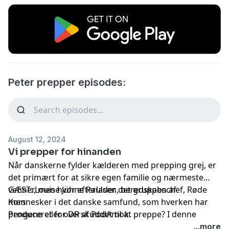
Peter prepper episodes:
August 12, 2024
Vi prepper for hinanden
Når danskerne fylder kælderen med prepping grej, er
det primært for at sikre egen familie og nærmeste
venner, men hvor efterlader det gruppen af
GÆST: Louise Jühne Paulsen, beredskabschef, Røde
mennesker i det danske samfund, som hverken har
Kors
pengene eller overskuddet til at preppe? I denne
Produceret for DR af PodAmok.
episode løfter Peter Falktoft næsen op fra egen
...more