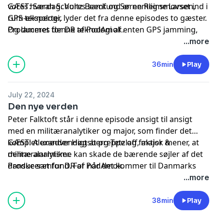
vores hverdag. Vores samfund er nemlig smovset ind i
GÆST: Sarah Schultz Beeck og Søren Reime Larsen,
GPS teknologi, lyder det fra denne episodes to gæster.
rum-eksperter.
Og lammes denne teknologi af enten GPS jamming,
Produceret for DR af PodAmok.
GPS Spoofing eller en solstorm, så kan det potentielt
...more
påvirke alt fra rutefly, vores mobilkommunikation
samt betalingssystemer. Og hvad gør man så?
36min
Play
July 22, 2024
Den nye verden
Peter Falktoft står i denne episode ansigt til ansigt
med en militæranalytiker og major, som finder det
komplet unødvendigt at preppe og faktisk mener, at
GÆST: Alexander Høgsberg Tetzlaff, major &
denne alarmisme kan skade de bærende søjler af det
militæranalytiker.
danske samfund. For når det kommer til Danmarks
Produceret for DR af PodAmok.
robusthed, så er det noget ganske andet end
...more
konserves og udstyr, som kommer til at bære os
igennem en krise.
38min
Play