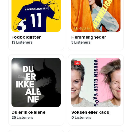
Fodboldlisten
Hemmeligheder
13
Listeners
5
Listeners
Du er ikke alene
Voksen eller kaos
25
Listeners
0
Listeners