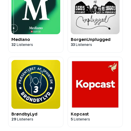
Mediano
BorgenUnplugged
32
Listeners
33
Listeners
BrøndbyLyd
Kopcast
29
Listeners
5
Listeners