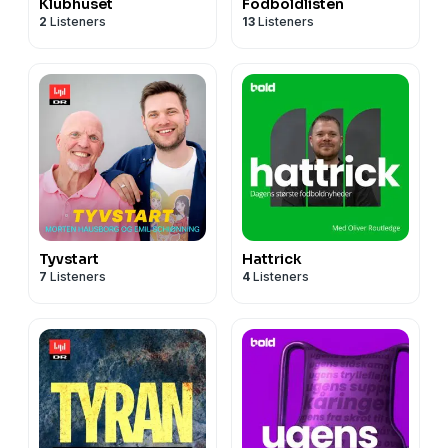
Klubhuset
Fodboldlisten
2
Listeners
13
Listeners
Tyvstart
Hattrick
7
Listeners
4
Listeners