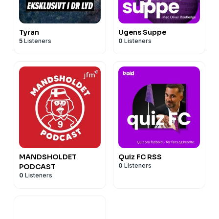
Tyran
Ugens Suppe
5
Listeners
0
Listeners
MANDSHOLDET
Quiz FC RSS
0
Listeners
PODCAST
0
Listeners