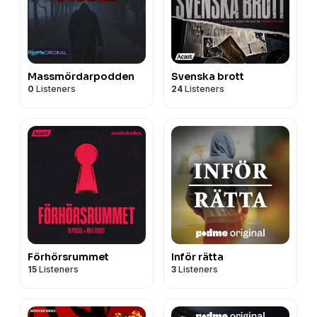
Massmördarpodden
Svenska brott
0
Listeners
24
Listeners
Förhörsrummet
Inför rätta
15
Listeners
3
Listeners