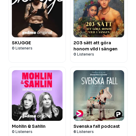
SKUGGE
203 sätt att göra
0
Listeners
honom vild i sängen
0
Listeners
Mohlin & Sahlin
Svenska fall podcast
0
Listeners
6
Listeners