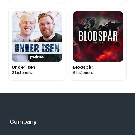
Under Isen
Blodspår
2
Listeners
6
Listeners
Company