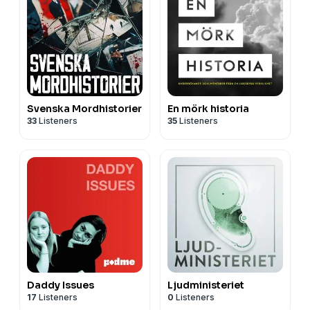
Svenska Mordhistorier
En mörk historia
33
Listeners
35
Listeners
Daddy Issues
Ljudministeriet
17
Listeners
0
Listeners