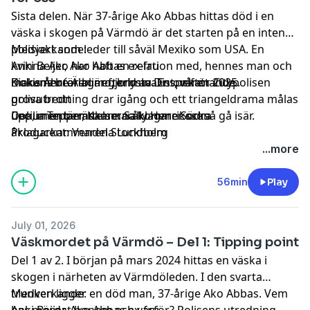
Medverkande:
Sista delen. När 37-årige Ako Abbas hittas död i en
Jonas, konsumentjournalist
väska i skogen på Värmdö är det starten på en intensiv
Johan, klient
polisjakt som leder till såväl Mexiko som USA. En
Medverkande:
Emanuel, tidigare anställd
kvinna Ako har haft en relation med, hennes man och
Anki Beijer, Ako Abbas ex-fru
Steinar Karlsen, pensionerad från norska PST
makens bror blir efterlysta. En omfattande
Kickis Åhré Älagmo, kriminalinspektör Citypolisen
Dokumentären är gjord av Dist, våren 2025.
Lyssna på nya serier från
Podme Dokumentär
helt
polisutredning drar igång och ett triangeldrama målas
grova brott
utan reklam på Podme. Signa upp dig på
podme.com
-
upp, men berättelserna kommer också gå isär.
Cecilia Tepper, Kammaråklagare Södra
Dokumentärmakare: Sally Henriksson
de första fjorton dagarna är gratis. Ladda sedan ner
åklagarkammaren Stockholm
Producent: Vendela Lundberg
Podme-appen i Appstore eller Google Play
.
Jonas, “Naimas” och Farids före detta chef vid ett
Slutmix: Fredrik Nilsson
...more
hemtjänstbolag
Lyssna på nya serier från
Podme Dokumentär
helt
Amanda Hällsten, reporter Aftonbladet
utan reklam på Podme. Signa upp dig på podme.com -
56min
Play
de första fjorton dagarna är gratis. Ladda sedan ner
Podme-appen i Appstore eller Google Play
.
July 01, 2026
Väskmordet på Värmdö – Del 1: Tipping point
Del 1 av 2. I början på mars 2024 hittas en väska i
skogen i närheten av Värmdöleden. I den svarta
trunken ligger en död man, 37-årige Ako Abbas. Vem
Medverkande:
har mördat honom och varför? Polisens utredning
Anki Beijer, Ako Abbas ex-fru