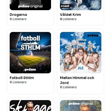
Drogerna
Våldet Krim
0
Listeners
8
Listeners
Fotboll Sthlm
Mellan Himmel och
0
Listeners
Jord
0
Listeners