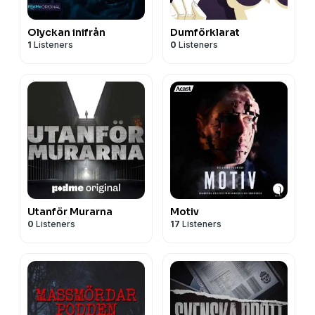
Olyckan inifrån
Dumförklarat
1
Listeners
0
Listeners
Utanför Murarna
Motiv
0
Listeners
17
Listeners