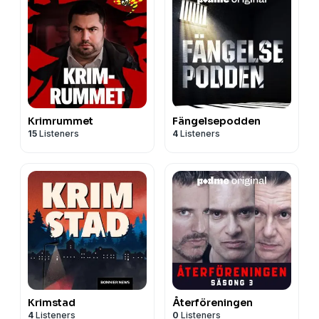
Krimrummet
Fängelsepodden
15
Listeners
4
Listeners
Krimstad
Återföreningen
4
Listeners
0
Listeners