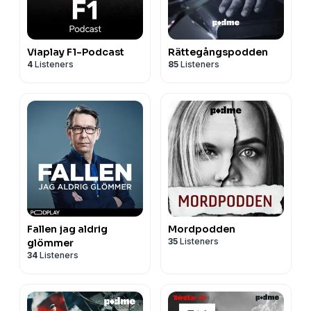
utan reklam på Podme. Signa upp dig på podme.com -
de första fjorton dagarna är gratis. Ladda sedan ner
Podme-appen i Appstore eller Google Play
.
Viaplay F1-Podcast
Rättegångspodden
4
Listeners
85
Listeners
Fallen jag aldrig
Mordpodden
35
Listeners
glömmer
34
Listeners