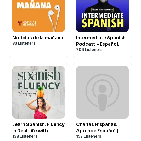
Noticias de la mañana
Intermediate Spanish
83
Listeners
Podcast - Español
704
Listeners
Intermedio
Learn Spanish: Fluency
Charlas Hispanas:
in Real Life with
Aprende Español |
138
Listeners
152
Listeners
Handyspanish
Learn Spanish