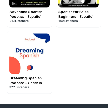
Advanced Spanish
Spanish for False
Podcast - Español
Beginners - Español
213
Listeners
149
Listeners
Avanzado
para Falsos
Principiantes
Dreaming Spanish
Podcast – Chats in
377
Listeners
Beginner Spanish