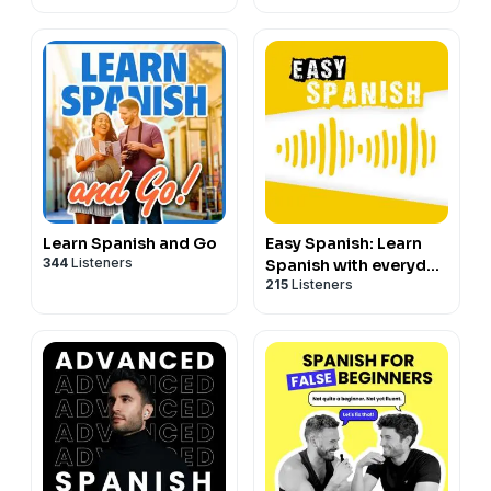
Learn Spanish and Go
Easy Spanish: Learn
344
Listeners
Spanish with everyday
215
Listeners
conversations |
Conversaciones del
día a día para
aprender español