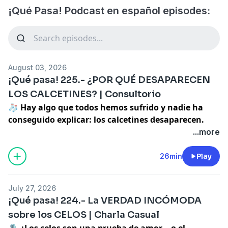
¡Qué Pasa! Podcast en español episodes:
August 03, 2026
¡Qué pasa! 225.- ¿POR QUÉ DESAPARECEN
LOS CALCETINES? | Consultorio
🧦
Hay algo que todos hemos sufrido y nadie ha
conseguido explicar: los calcetines desaparecen.
Metes dos en la lavadora.
...more
Sacas uno.
¿DÓNDE ESTÁ EL OTRO?
26min
Play
¿La lavadora se lo ha comido? ¿Existe una dimensión
paralela llena de calcetines solitarios? ¿Hay una
July 27, 2026
conspiración internacional? ¿O simplemente somos
¡Qué pasa! 224.- La VERDAD INCÓMODA
unos completos inútiles haciendo la colada?
sobre los CELOS | Charla Casual
En el
consultorio del episodio 225 de ¡Qué Pasa!
🎙️
¿Los celos son una prueba de amor... o el