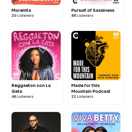
Morenita
Pursuit of Sassiness
20
Listeners
86
Listeners
Reggaeton con La
Made for this
Gata
Mountain Podcast
46
Listeners
22
Listeners