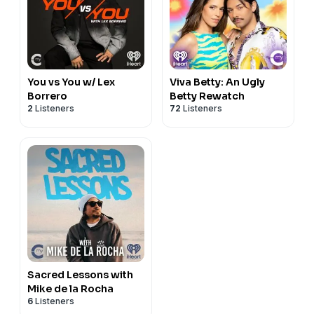
You vs You w/ Lex
Viva Betty: An Ugly
Borrero
Betty Rewatch
2
Listeners
72
Listeners
Sacred Lessons with
Mike de la Rocha
6
Listeners