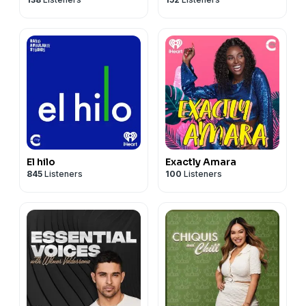
Handyspanish
Learn Spanish
El hilo
Exactly Amara
845
Listeners
100
Listeners