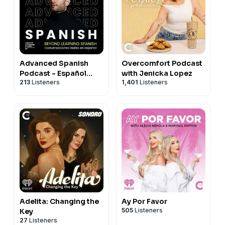
Advanced Spanish
Overcomfort Podcast
Podcast - Español
with Jenicka Lopez
213
Listeners
1,401
Listeners
Avanzado
Adelita: Changing the
Ay Por Favor
505
Listeners
Key
27
Listeners