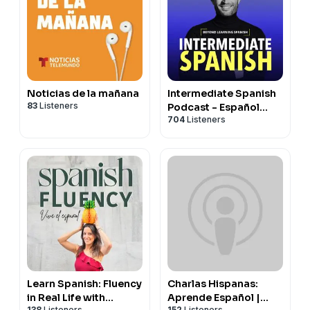
Noticias de la mañana
Intermediate Spanish
83
Listeners
Podcast - Español
704
Listeners
Intermedio
Learn Spanish: Fluency
Charlas Hispanas:
in Real Life with
Aprende Español |
138
Listeners
152
Listeners