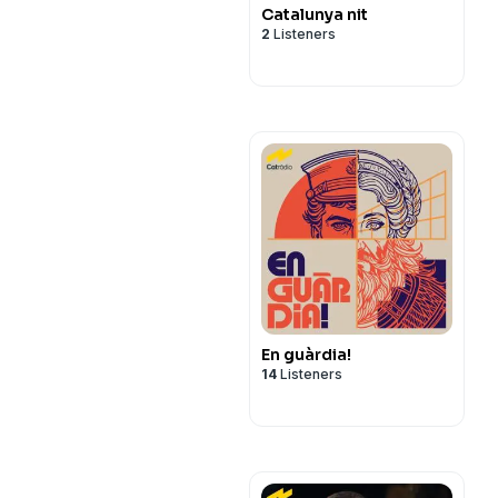
Catalunya nit
2
Listeners
En guàrdia!
14
Listeners