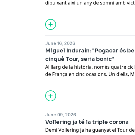
dibuixant així un any de somni amb victò
Durango i Tour dels Pirineus. Ara li que
Campionats d'Espanya i el Tour de Fran
entrevistem Paula Blasi, Mireia Benito i
millors catalanes a la Volta. Però tam
Nuño, directora de l'equip UAE i una de
June 16, 2026
Paula Blasi. Amb ella parlem de la gest
Miguel Indurain: "Pogacar és be
l'equip de cara al Tour de França.
cinquè Tour, seria bonic"
Al llarg de la història, només quatre ci
de França en cinc ocasions. Un d'ells, 
"Ràdio Volta" per analitzar el Tour 202
buscarà, justament, afegir-se a aquest 
entrevista a Aleix Clotet, que s'estrena
Caja Rural, i amb Joan Antoni Flecha, an
que ha guanyat Isaac Del Toro i de la vi
June 09, 2026
dels Pirineus.
Vollering ja té la triple corona
Demi Vollering ja ha guanyat el Tour de