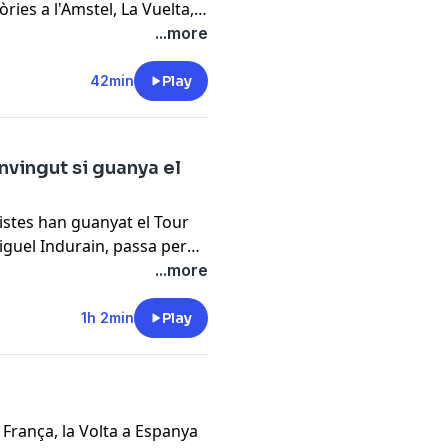
ries a l'Amstel, La Vuelta,
den dos objectius, els
...more
ça. A "Ràdio Volta"
 Laura Gómez, les tres
42min
Play
bé hi posem pausa amb Aida
 les figures més properes a
ió d'egos que haurà de fer
nvingut si guanya el
clistes han guanyat el Tour
Miguel Indurain, passa per
6 en què Tadej Pogacar
...more
selecte club. A més,
 al Tour com a cuiner del
1h 2min
Play
àlisi del Tour d'Auvergne
ctòria de Paula Blasi al Tour
 França, la Volta a Espanya