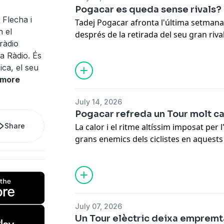
Volta analitzem el més destacat del Tou
Pogacar es queda sense rivals?
sentim entrevistes a set protagonistes
 Flecha i
Tadej Pogacar afronta l'última setmana
cursa.
n el
després de la retirada del seu gran riv
ràdio
classificació general pràcticament sent
ya Ràdio. És
el seu company Isaac del Toro l'acompan
ica, el seu
"Ràdio Volta" analitzem el domini de Po
more
Vingegaard després d'un error evitable 
els van fer a tots dos de matinada la ni
July 14, 2026
entrevistem dos dels catalans que disp
Pogacar refreda un Tour molt ca
Nicolau, corredor del Caja Rural, i Xavie
Share
La calor i el ritme altíssim imposat per 
l'equip Bahrain.
grans enemics dels ciclistes en aquests
Sembla que Tadej Pogacar va sentenciar 
Tourmalet i Gavarnie però ara el Tour 
setmana carregada de trampes. A "Ràdio 
ronda francesa amb el Joan Antoni Flech
amb Laia Montoliu, directora de l'Agèn
July 07, 2026
que ens explica el funcionament de l'Ag
Un Tour elèctric deixa empremt
els tòpics que relacionen el dopatge i 