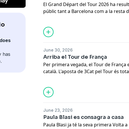
El Grand Départ del Tour 2026 ha resulta
públic tant a Barcelona com a la resta d
passat les tres primeres etapes d'aques
io
Pogacar i Vingegaard han estat els pr
però també la resta d'homes importants
intens. A "Ràdio Volta" analitzem el que
does
també la històrica transmissió d'aquest
June 30, 2026
de Televisió de Catalunya. I conversem
y has
Arriba el Tour de França
tot i retirar-se com a ciclista professio
.
Per primera vegada, el Tour de França 
treballant en l'equip del senyal interna
català. L'aposta de 3Cat pel Tour és tot
desplegament que inclou, entre d'altres
de la presentació dels equips i de les t
transcorreran per territori català. A "Rà
d'aquest desplegament amb els seus pro
també entrevista a Andrea Soldevila, cic
June 23, 2026
parla del que coneix millor: la seguretat
Paula Blasi es consagra a casa
Paula Blasi ja té la seva primera Volta 