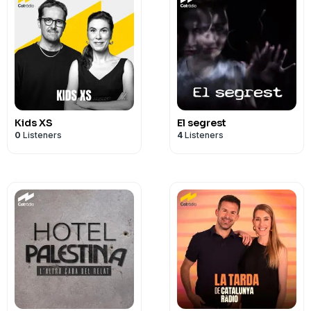
Kids XS
El segrest
0
Listeners
4
Listeners