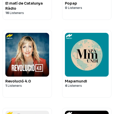
El matí de Catalunya
Popap
0
Listeners
Ràdio
16
Listeners
Revolució 4.0
Mapamundi
1
Listeners
4
Listeners