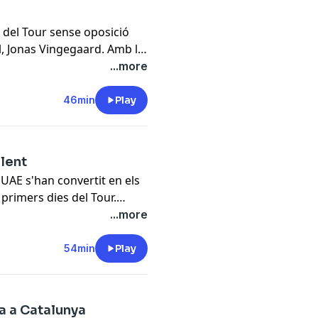
r amb Joan Antoni Flecha i
 de l'última setmana de
 del Tour sense oposició
al, Jonas Vingegaard. Amb la
enciada, l'eslovè busca que
...more
yi al podi de París. A
gacar, la caiguda de
46min
Play
i el control antidòping que
t abans d'aquesta etapa. I
uten aquest Tour: Joel
lent
r Florencio, director de
l'UAE s'han convertit en els
 primers dies del Tour.
la prova el dia del
...more
afronta una segona
Volta", tota l'anàlisi de la
54min
Play
a. I, també, entrevista
cia Andorrana Antidopatge,
ència i respon sobre tots
a a Catalunya
Andorra.