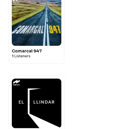
Comarcal 947
1
Listeners