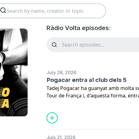
Ràdio Volta episodes:
July 28, 2026
Pogacar entra al club dels 5
Tadej Pogacar ha guanyat amb molta su
Tour de França i, d'aquesta forma, entr
Anquetil, Merckx, Hinault i Indurain. El 
molt marge per seguir guanyant, ja qu
cinc Tours amb només 27 anys, la mate
Indurain va aconseguir la seva primera
París l'han acompanyat Remco Evenepoel
July 21, 2026