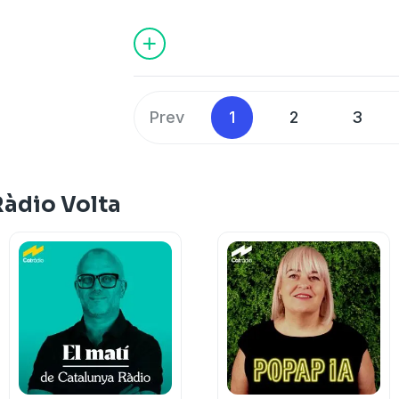
danès a la corsa rosa no hauria de penal
sinó que, analitzant el seu historial i e
arribarà més fort a la ronda francesa.
Antoni Flecha i, a més, entrevistem Roger
Barcelona que disputarà el pròxim Tour
Prev
1
2
3
Ràdio Volta