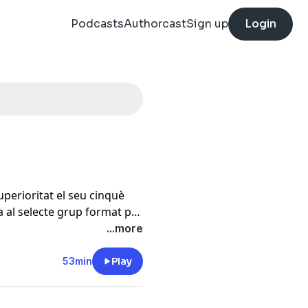
Podcasts
Authorcast
Sign up
Login
perioritat el seu cinquè
a al selecte grup format per
ciclista eslovè encara té
...more
e, per exemple, ha guanyat
ixa edat en què Miguel
53min
Play
 ronda francesa. Al podi de
 i Isaac del Toro. A Ràdio