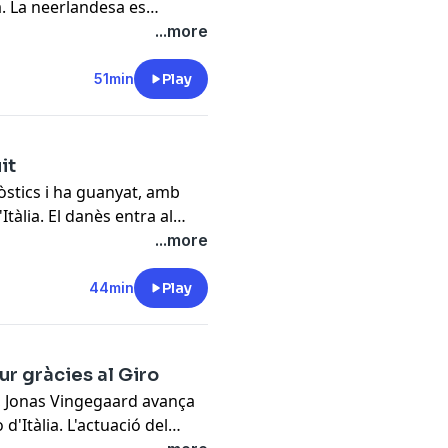
ia. La neerlandesa es
s en les proves per etapes
...more
 una remuntada increïble en
tiga directora, Anna van der
51min
Play
em les setmanes prèvies al
lo que tenen diferents
Marc Vilanova, exciclista
it
e Jan Castellón.
òstics i ha guanyat, amb
Itàlia. El danès entra al
uanyat les tres grans voltes
...more
li ha servit per fer proves
toni Flecha analitzem
44min
Play
 al Tour més fort que mai. I
, entrevistem Pedro Torres,
 guanyat una etapa a la
ur gràcies al Giro
ia.
a, Jonas Vingegaard avança
'Itàlia. L'actuació del