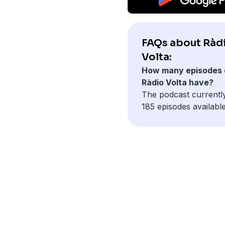
FAQs about Ràd
Volta:
How many episodes 
Ràdio Volta have?
The podcast currentl
185 episodes available