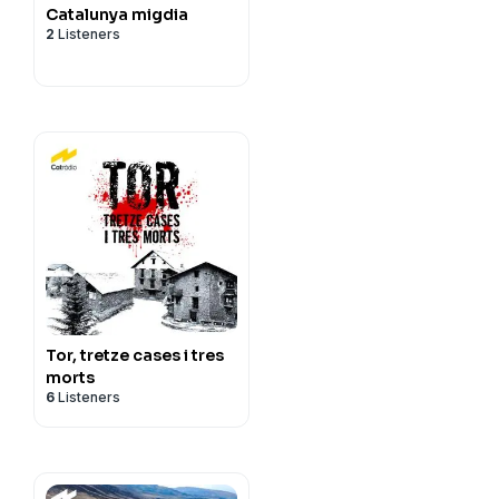
Catalunya migdia
2
Listeners
Tor, tretze cases i tres
morts
6
Listeners