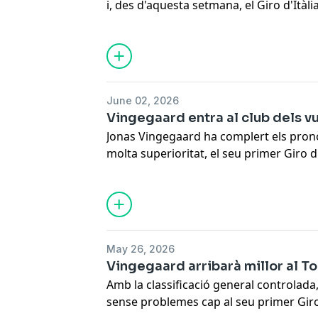
i, des d'aquesta setmana, el Giro d'Itàl
consolida com una de les grans cicliste
després de vèncer la "corsa rosa" amb
l'última etapa, on va superar la seva an
Breggen. A "Ràdio volta" també analitz
Tour masculí i les opcions de disputar-
June 02, 2026
corredors catalans. A més, entrevista a 
Vingegaard entra al club dels vu
professional i actual preparador físic d
Jonas Vingegaard ha complert els pron
molta superioritat, el seu primer Giro d'
selecte grup de vuit ciclistes que han g
per etapes i ho fa amb una actuació que 
de cara al Tour de França. Amb Joan An
l'actuació d'un Vingegaard que arribarà
a un mes del Gran Départ de Barcelona
May 26, 2026
un dels pocs ciclistes catalans que han
Vingegaard arribarà millor al To
ronda francesa al llarg de tota la històr
Amb la classificació general controlad
sense problemes cap al seu primer Giro d