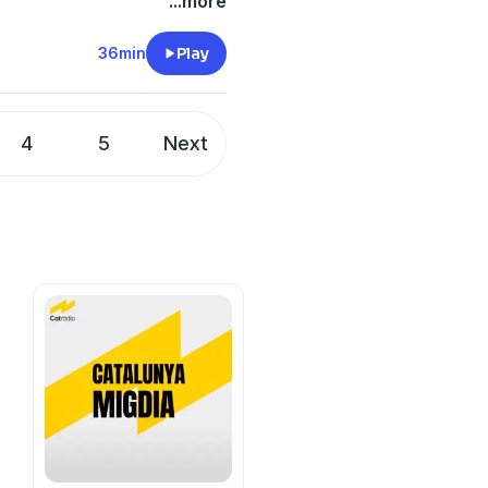
itzar-lo de cara al Tour
...more
ls números que està oferint,
 Ho detallem amb Joan
36min
Play
 Adrià, l'únic ciclista de
 de França.
4
5
Next