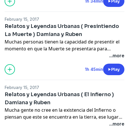
por simple casualidad lo cual las haces todavia mas
1h 34min
Play
terrorificas,
February 15, 2017
Relatos y Leyendas Urbanas ( Presintiendo
La Muerte ) Damiana y Ruben
Muchas personas tienen la capacidad de presentir el
momento en que la Muerte se presentara para
llevarlos a lviaje al que todos hemos de realizar en
...more
algun momento de nuestras vidas
1h 45min
Play
February 15, 2017
Relatos y Leyendas Urbanas ( El Infierno )
Damiana y Ruben
Mucha gente no cree en la existencia del Infierno o
piensan que este se encuentra en la tierra, ese lugar
oscuro y lleno de inmundicia donde todos los
...more