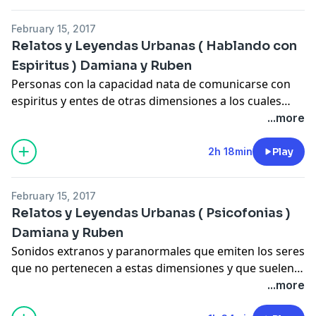
terrorificas,
February 15, 2017
Relatos y Leyendas Urbanas ( Hablando con
Espiritus ) Damiana y Ruben
Personas con la capacidad nata de comunicarse con
espiritus y entes de otras dimensiones a los cuales
estos seres buscan insesantemente para hacerles
...more
llegar sus peticiones o pendientes que dejaron cuando
aun habitaban este plano astral
2h 18min
Play
February 15, 2017
Relatos y Leyendas Urbanas ( Psicofonias )
Damiana y Ruben
Sonidos extranos y paranormales que emiten los seres
que no pertenecen a estas dimensiones y que suelen
ser captadas por equipos de sonido o grabadoras ,
...more
algunas con toda la intencion de ser obtenidas y otras