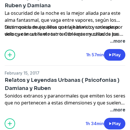
Ruben y Damiana
La oscuridad de la noche es la mejor aliada para este
alma fantasmal, que vaga entre vapores, según los
testimonios de aquellos que la han visto, rodeada por
Dicen que la mujer lleva un traje blanco y un espeso
dolor y con un llanto tan terrible que muchos de los
velo que le cubre el rostro. Con lentos y callados pasos
que se cruzaban con ella por algún callejón no solían
recorre plazas y calles estrechas en las oscuras
...more
salir con vida.
ciudades. A veces se pone de rodillas, o se le puede vér
de espaldas mirando fijamente una pared.. Con un
1h 57min
Play
agudo y profundo llanto.
February 15, 2017
Relatos y Leyendas Urbanas ( Psicofonias )
Damiana y Ruben
Sonidos extranos y paranormales que emiten los seres
que no pertenecen a estas dimensiones y que suelen
ser captadas por equipos de sonido o grabadoras ,
...more
algunas con toda la intencion de ser obtenidas y otras
por simple casualidad lo cual las haces todavia mas
1h 34min
Play