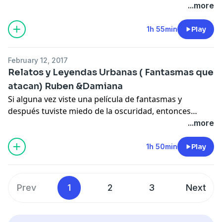
...more
1h 55min
Play
February 12, 2017
Relatos y Leyendas Urbanas ( Fantasmas que
atacan) Ruben &Damiana
Si alguna vez viste una película de fantasmas y
después tuviste miedo de la oscuridad, entonces
sabrás de que estoy hablando. Por las noches y en los
...more
sitios tenebrosos, es difícil no imaginarse a los rostros
que nos observan desde los rincones. Figuras blancas,
1h 50min
Play
apenas perceptibles, deambulando por un mundo que
no les pertenece. Si todo esto te da un poco de
escalofríos, prepárate para escuchar estas historias
Prev
1
2
3
Next
reales de fantasmas que te harán sentir mucho
miedo...