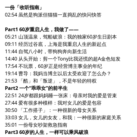
一份「收听指南」
02:54 虽然是狗派但猫猫一直捣乱的快问快答
Part1 60岁重启人生，我做了——
05:21 山顶温泉，驾船破浪：我的独家60岁生日剧本
09:11 经历过谷底，上海是我重启人生的新起点
11:44 自驾八小时，带狗狗奔向新生活
14:40 从头开始：剪一个Tony比我还慌的超A金色短发
17:54 不玩票，60岁正是经营博主事业的年纪
19:14 曹导：我妈当博主以后太受欢迎了怎么办？
21:53 「酷」和「叛逆」，不是年轻的特权
Part2 一个“乖乖女”的前半生
22:51 24岁都跟妈妈睡一张床：母亲对我的爱是管束
27:44 爱有很多种模样：我对女儿的爱是包容
30:50 「工作搭子」：一种很新的母女关系
33:03 女儿，女儿的女友，和我：一种很新的家庭关系
35:01 一份母女吵架救急指南
Part3 60岁的人生，一样可以乘风破浪