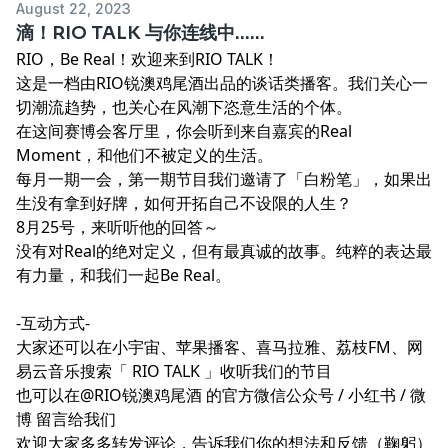
August 22, 2023
滴！RIO TALK 与你连线中……
RIO，Be Real！欢迎来到RIO TALK！
这是一档由RIO锐澳鸡尾酒出品的谈话类播客。我们关心一
切潮流趋势，也关心在风潮下恣意生活的个体。
在这间赛博会客厅里，你会听到来自嘉宾的Real
Moment，和他们不被定义的生活。
每月一期一会，第一期节目我们邀请了「白粉笔」，如果出
生没有拿到好牌，如何开拓自己不设限的人生？
8月25号，来听听他的回答～
没有对Real的绝对定义，但有最真诚的故事。纯粹的表达最
有力量，和我们一起Be Real。
-互动方式-
大家还可以在小宇宙、苹果播客、喜马拉雅、荔枝FM、网
易云音乐搜索「 RIO TALK 」收听我们的节目
也可以在@RIO锐澳鸡尾酒 的官方微信公众号 /
小红书
/
微
博
留言给我们
欢迎大家多多转发评论，告诉我们你的想法和反馈（鞠躬）