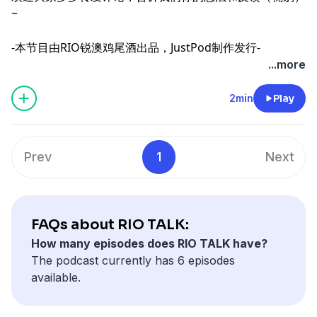
~
-本节目由RIO锐澳鸡尾酒出品，JustPod制作发行-
...more
2min
Play
Prev
1
Next
FAQs about RIO TALK:
How many episodes does RIO TALK have?
The podcast currently has 6 episodes
available.