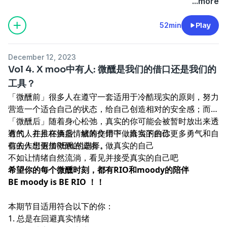
...more
52min
Play
December 12, 2023
Vol 4. X moo中有人: 微醺是我们的借口还是我们的
工具？
「微醺前」很多人在遵守一套适用于冷酷现实的原则，努力
营造一个适合自己的状态，给自己创造相对的安全感；而
「微醺后」随着身心松弛，真实的你可能会被暂时放出来透
透气，并且在酒后情绪的作用下，给当下的你更多勇气和自
有的人在推杯换盏、觥筹交错中做真实的自己
信去作出更加REAL的选择。
有的人想假借微醺的滤镜，做真实的自己
不如让情绪自然流淌，看见并接受真实的自己吧
希望你的每个微醺时刻，都有RIO和moody的陪伴
BE moody is BE RIO ！！
本期节目适用符合以下的你：
1. 总是在回避真实情绪