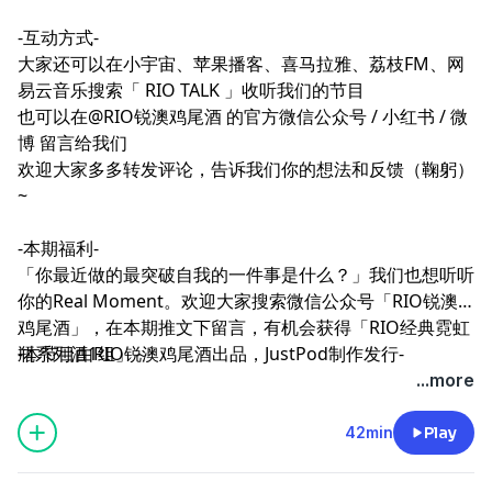
-互动方式-
大家还可以在小宇宙、苹果播客、喜马拉雅、荔枝FM、网
易云音乐搜索「 RIO TALK 」收听我们的节目
也可以在@RIO锐澳鸡尾酒 的官方微信公众号 /
小红书
/
微
博
留言给我们
欢迎大家多多转发评论，告诉我们你的想法和反馈（鞠躬）
~
-本期福利-
「你最近做的最突破自我的一件事是什么？」我们也想听听
你的Real Moment。欢迎大家搜索微信公众号「RIO锐澳
鸡尾酒」，在本期推文下留言，有机会获得「RIO经典霓虹
瓶系列酒1组」～
-本节目由RIO锐澳鸡尾酒出品，JustPod制作发行-
...more
42min
Play