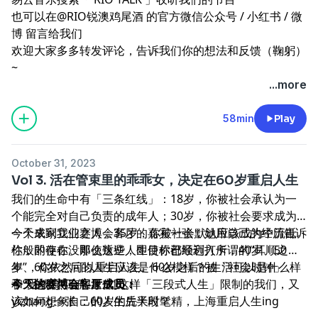
也可以在@RIO锐澳鸡尾酒 的官方微信公众号 /
小红书
/
微
博
留言给我们
欢迎大家多多转发评论，告诉我们你的想法和反馈（鞠躬）
~
...more
58min
Play
October 31, 2023
Vol 3. 活在管束里的乖乖女，决定在60岁重启人生
我们的生命中有「三条红线」：18岁，你被社会承认为一
个能完全对自己负责的成年人；30岁，你被社会要求成为
一个成家立业之人；35岁，你被社会默认应该成为中流砥
今天来到我们赛博会客厅的嘉宾一张，她用自己的经历告诉
柱般的存在。即使这些人生目标都顺利打卡，40岁、50
你，即使你没那么叛逆，即使你已经迈入所谓的“耳顺之
岁、60岁之后的人生应该是什么模样？被「社会时钟」
年”，你依然可以重启人生。60岁之后的生活可以是什么样
和“受教育-工作-退休”这样「三段式人生」限制的我们，又
子？这依然有想象空间。
今天的赛博会客厅成员：
该如何想象自己的人生后半段？
yizhang一张 ：60岁的先天时髦精，上海重启人生ing