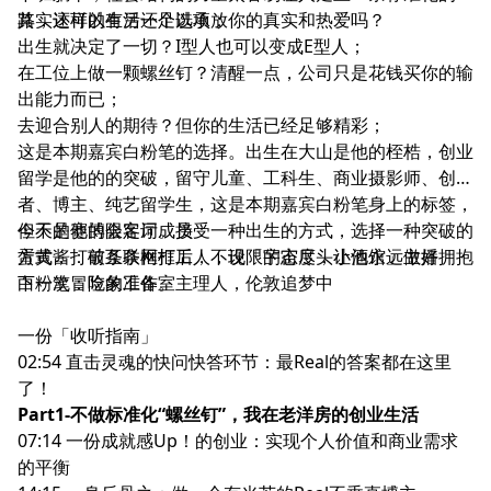
路，这样的生活还足以承放你的真实和热爱吗？
其实还可以有另一个选项：
出生就决定了一切？I型人也可以变成E型人；
在工位上做一颗螺丝钉？清醒一点，公司只是花钱买你的输
出能力而已；
去迎合别人的期待？但你的生活已经足够精彩；
这是本期嘉宾白粉笔的选择。出生在大山是他的桎梏，创业
留学是他的的突破，留守儿童、工科生、商业摄影师、创业
者、博主、纯艺留学生，这是本期嘉宾白粉笔身上的标签，
但不是他的限定词。接受一种出生的方式，选择一种突破的
今天的赛博会客厅成员：
方式，打破条条框框后，不设限的态度，让他永远做好拥抱
蛋黄酱：前互联网打工人，现「宇宙尽头小酒馆」主播
下一次冒险的准备。
白粉笔：吃象工作室主理人，伦敦追梦中
一份「收听指南」
02:54 直击灵魂的快问快答环节：最Real的答案都在这里
了！
Part1-不做标准化“螺丝钉”，我在老洋房的创业生活
07:14 一份成就感Up！的创业：实现个人价值和商业需求
的平衡