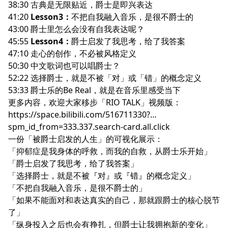
38:30 古典是无限贴近，爵士是即兴表达
41:20
Lesson3：
不把自我融入音乐，是很不爵士的
43:00 爵士里怎么会没有自我表达呢？
45:55
Lesson4：
爵士启发了我思考，给了我答案
47:10 走心的创作，不必被风格定义
50:30 中文歌词也可以唱爵士？
52:22 选择爵士，就是不被「对」或「错」的概念定义
53:33 爵士乐的Be Real，就是在音乐里感受当下
更多内容，欢迎大家移步「RIO TALK」视频版：
https://space.bilibili.com/516711330?
spm_id_from=333.337.search-card.all.click
一份「被爵士启发的人生」的可视化展示：
「抑郁症是我身体的呼救，而我的自救，从爵士乐开始」
「爵士启发了我思考，给了我答案」
「选择爵士，就是不被『对』或『错』的概念定义」
「不把自我融入音乐，是很不爵士的」
「如果不能面对和表达真实的自己，那就跟爵士的核心脱节
了」
「纵身投入之后也会有挣扎，但爵士让我拥抱新的变化」