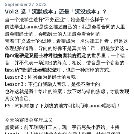
September 27, 2023
Vol 2. 选「沉默成本」还是「沉没成本」？
当一个法学生选择“不务正业”，她会是什么样子？
前法学生Lannie是这么描述自己的：我是会看合同的人里
最会唱爵士的，会唱爵士的人里最会看合同的。
带着“正义战士”的滤镜，希望成为一名法律工作者，但是这
条理想的道路，导向的好像不是真实的自己，但是放弃这条
路，是不是又是一种对过去自我的否定？
Lannie决定从爵士中寻找答案。在爵士的世界里，一个错
音，并不代表一场演出的终点，相反，错音是一个崭新的开
端。从“错音”开始即兴应对，也是一种演绎的方式。
Lesson1：爵士不怕犯错
Lesson2：即兴而为是爵士的灵魂
Lesson3：不把自我融入音乐，是很不爵士的
也许这就是爵士给出的答案：放下对与错的焦虑，才能发现
真实的自己。
PS：时间轴加了下划线的地方可以听到Lannie唱歌哦！
今天的赛博会客厅成员：
蛋黄酱：前互联网打工人，现「宇宙尽头小酒馆」主播