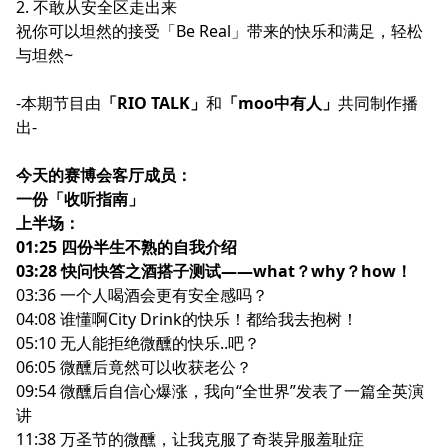
2. 不敢从安全区走出来
祝你可以坦然的接受「Be Real」带来的快乐和满足，轻松
与坦然~
-本期节目由
「RIO TALK」
和
「
moo中有人
」
共同制作播
出-
今天的赛博会客厅成员：
一份「收听指南」
上半场：
01:25 四份半生不熟的自我介绍
03:28 快问快答之酒搭子测试——what？why？how！
03:36 一个人喝酒会更有安全感吗？
04:08 谁懂啊City Drink的快乐！都给我去抱树！
05:10 无人能拒绝微醺的快乐..吧？
06:05 微醺后竟然可以收获老公？
09:54 微醺后自信心爆涨，我向“全世界”发表了一篇全英演
讲
11:38 万圣节的微醺，让我克服了奇装异服羞耻症