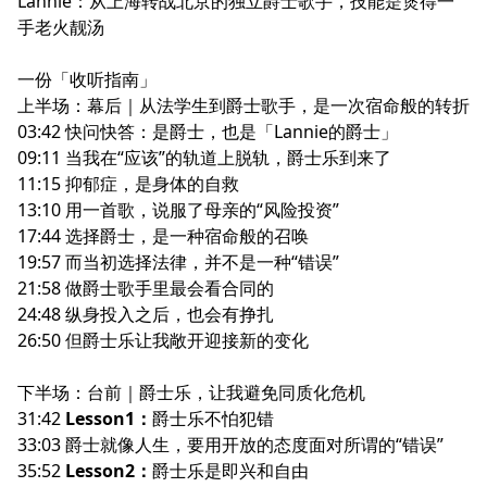
Lannie：从上海转战北京的独立爵士歌手，技能是煲得一
手老火靓汤
一份「收听指南」
上半场：幕后｜从法学生到爵士歌手，是一次宿命般的转折
03:42 快问快答：是爵士，也是「Lannie的爵士」
09:11 当我在“应该”的轨道上脱轨，爵士乐到来了
11:15 抑郁症，是身体的自救
13:10 用一首歌，说服了母亲的“风险投资”
17:44 选择爵士，是一种宿命般的召唤
19:57 而当初选择法律，并不是一种“错误”
21:58 做爵士歌手里最会看合同的
24:48 纵身投入之后，也会有挣扎
26:50 但爵士乐让我敞开迎接新的变化
下半场：台前｜爵士乐，让我避免同质化危机
31:42
Lesson1：
爵士乐不怕犯错
33:03 爵士就像人生，要用开放的态度面对所谓的“错误”
35:52
Lesson2：
爵士乐是即兴和自由