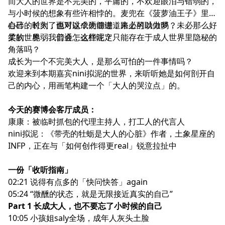
而大人的世界是不完美的，平庸的，不欢迎眼泪与错弱的，
与小时候的想象有些许相悖的。麦兜在《菠萝油王子》里问
自己，长大了面对这个硬绷绷，未必可以做梦，未必那么好
心碎的时刻，也可以成为前进道路上的助力吗？
笑的世界，我们会怎么样呢？
柔软、脆弱、普通，这些注定只能存在于成人世界里隐秘的
角落吗？
成长为一个不完美大人，是那么可怕的一件事情吗？
欢迎来到本期嘉宾nini拟泥的世界，来听听她是如何剖开自
己的内心，用画笔构建一个「大人的哭泣点」的。
今天的赛博会客厅成员：
康康：被临时抓包的代理主持人，打工人的代言人
nini拟泥：《带壳的牡蛎是大人的心脏》作者，土象星座的
INFP，正在与「如何创作得更real」锐意拉扯中
一份「收听指南」
02:21 说得有点多的「快问快答」again
05:24 “微醺的状态，就是无限接近真实的自己”
Part 1 长成大人，也不要忘了小时候的自己
10:05 小孩姐saly全场，成年人灰头土脸