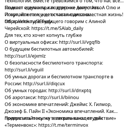
технологии. Вместе тревожимся о том, что нас всех
заменят и думаем, как этого не допустить. А Олю и
Подкаст сделан при поддержке Авито Авто.
Игоря, кажется, ждет счастливая совместная жизнь!
Покупайте тачку, не вставая с дивана:
https://clck.ru/3Erw4x
Об архитектуре будущего говорим с Алиной
Черейской:
https://t.me/SAlab_daily
Для тех, кто хочет копнуть глубже
О виртуальных офисах:
http://surl.li/vgqflb
О будущем беспилотных автомобилей:
http://surl.li/ejxmlz
О безопасности беспилотного транспорта:
http://surl.li/vguiil
Об умных дорогах и беспилотном транспорте в
России:
http://surl.li/diqcux
Об умных городах:
http://surl.li/dnxptq
Об аэротакси:
http://surl.li/biinou
Об экономике впечатлений: Джеймс Х. Гилмор,
Джозеф Б. Пайн II «Экономика впечатлений. Как
превратить покупку в захватывающее действие»
Подписывайтесь на телеграм-канал студии
«Терменвокс»:
https://t.me/terminvox