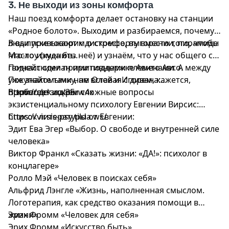
3. Не выходи из зоны комфорта
Наш поезд комфорта делает остановку на станции
«Родное болото». Выходим и разбираемся, почему
люди привыкают к дискомфорту вместо того, чтобы
В выпуске говорим о стрессе, выгорании, пирамиде
что-то изменить.
Маслоу (куда без неё) и узнаём, что у нас общего с
гвинейскими примитивными племенами. А между
Подкаст сделан при поддержке Авито Авто.
уже знакомыми нам Олей и Игорем, кажется,
Покупайте тачку, не вставая с дивана:
пробегает искра.
https://clck.ru/3Erw4x
В эпизоде задаем сложные вопросы
экзистенциальному психологу Евгении Вирсис:
https://virsis-psy.tilda.ws/
Список литературы от Евгении:
Эдит Ева Эгер «Выбор. О свободе и внутренней силе
человека»
Виктор Франкл «Сказать жизни: «ДА!»: психолог в
концлагере»
Ролло Мэй «Человек в поисках себя»
Альфрид Лэнгле «Жизнь, наполненная смыслом.
Логотерапия, как средство оказания помощи в
жизни»
Эрих Фромм «Человек для себя»
Эрих Фромм «Искусство быть»