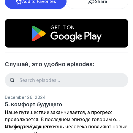
Add to Favorites
Share
Слушай, это удобно episodes:
December 26, 2024
5. Комфорт будущего
Наше путешествие заканчивается, а прогресс
продолжается. В последнем эпизоде говорим о
комфорте будущего.
Обсуждаем, как на жизнь человека повлияют новые