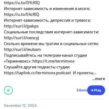
https://u.to/DYcRIQ
Интернет-зависимость и изменения в мозге:
https://u.to/E4cRIQ
Интернет-зависимость, депрессия и тревога:
http://surl.li/jyakps
Социальные последствия интернет-зависимости:
http://surl.li/vwxcyj
Сколько времени мы тратим в социальных сетях:
http://surl.li/ieubam
Подписывайтесь на телеграм-канал студии
«Терменвокс»:
https://t.me/terminvox
Слушайте другие подкасты студии:
https://taplink.cc/terminvox.podcast
И проекты
«Райз’энд’Шайн»: https://rnsagency.ru/
...more
24min
Play
December 12, 2024