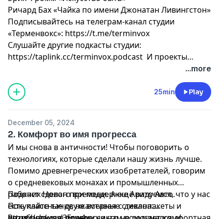
Ричард Бах «Чайка по имени Джонатан Ливингстон»
Подписывайтесь на телеграм-канал студии
«Терменвокс»:
https://t.me/terminvox
Слушайте другие подкасты студии:
https://taplink.cc/terminvox.podcast
И проекты
«Райз’энд’Шайн»: https://rnsagency.ru/
...more
25min
Play
December 05, 2024
2. Комфорт во имя прогресса
И мы снова в античности! Чтобы поговорить о
технологиях, которые сделали нашу жизнь лучше.
Помимо древнегреческих изобретателей, говорим
о средневековых монахах и промышленных
рабочих Нового времени. А ещё радуемся, что у нас
Подкаст сделан при поддержке Авито Авто.
есть классные двухкамерные стеклопакеты и
Покупайте тачку, не вставая с дивана:
возмущаемся, почему никто не додумался до
https://clck.ru/3Erw4x
Разобраться в прогрессе нам помогает комфортная