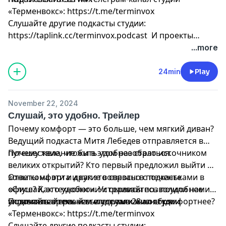
«Терменвокс»:
https://t.me/terminvox
Слушайте другие подкасты студии:
https://taplink.cc/terminvox.podcast
И проекты
«Райз’энд’Шайн»: https://rnsagency.ru/
...more
24min
Play
November 22, 2024
Слушай, это удобно. Трейлер
Почему комфорт — это больше, чем мягкий диван?
Ведущий подкаста Митя Лебедев отправляется в
путешествие, чтобы в этом разобраться.
Почему желание жить удобнее стало источником
великих открытий? Кто первый предложил выйти из
зоны комфорта и как это связано с печеньками в
Ответы на эти и другие вопросы в подкасте
офисе? Как технологии и сервисы позволили нам
«Слушай, это удобно». Устраивайтесь поудобнее и
управлять временем и сделали жизнь комфортнее?
включайте первый выпуск уже 28 ноября.
Подписывайтесь на телеграм-канал студии
«Терменвокс»:
https://t.me/terminvox
Слушайте другие подкасты студии: