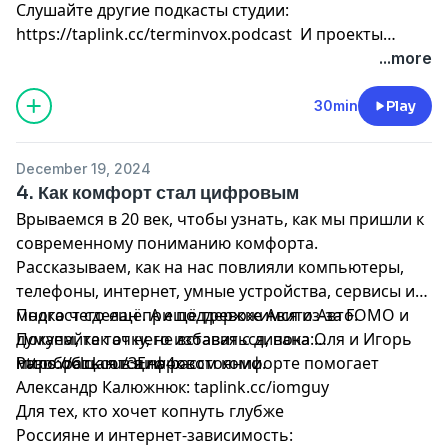
Слушайте другие подкасты студии:
https://taplink.cc/terminvox.podcast
И проекты
«Райз’энд’Шайн»: https://rnsagency.ru/
...more
30min
Play
December 19, 2024
4. Как комфорт стал цифровым
Врываемся в 20 век, чтобы узнать, как мы пришли к
современному пониманию комфорта.
Рассказываем, как на нас повлияли компьютеры,
телефоны, интернет, умные устройства, сервисы и
много чего ещё. А ещё тревожимся из-за FOMO и
Подкаст сделан при поддержке Авито Авто.
думаем, как от него избавиться, пока Оля и Игорь
Покупайте тачку, не вставая с дивана:
мило общаются на расстоянии.
https://clck.ru/3Erw4x
Разобраться в цифровом комфорте помогает
Александр Калюжнюк:
taplink.cc/iomguy
Для тех, кто хочет копнуть глубже
Россияне и интернет-зависимость: