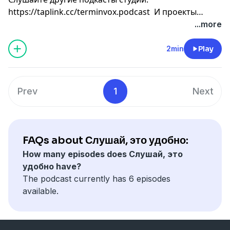
https://taplink.cc/terminvox.podcast
И проекты
«Райз’энд’Шайн»: https://rnsagency.ru/
...more
2min
Play
Prev
1
Next
FAQs about Слушай, это удобно:
How many episodes does Слушай, это
удобно have?
The podcast currently has 6 episodes
available.