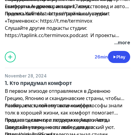
комфортных домов раньше 17 века.
Екатерина Андреева, историк, искусствовед и автор
проекта YaAndArt:
Подписывайтесь на телеграм-канал студии
https://taplink.cc/yaandart
«Терменвокс»:
https://t.me/terminvox
Слушайте другие подкасты студии:
https://taplink.cc/terminvox.podcast
И проекты
«Райз’энд’Шайн»: https://rnsagency.ru/
...more
26min
Play
November 28, 2024
1. Кто придумал комфорт
В первом эпизоде отправляемся в Древнюю
Грецию, Японию и скандинавские страны, чтобы
понять, кто такой этот ваш комфорт.
Разбираемся, почему античные философы знали
толк в хорошей жизни, как комфорт помогает
продавать свечки с запахом корицы и когда
Подкаст сделан при поддержке Авито Авто.
шведская умеренность победила датский уют.
Покупайте тачку, не вставая с дивана:
https://clck.ru/3Erw4x
Подписывайтесь на телеграм-канал студии