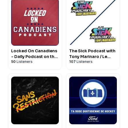
Locked On Canadiens
The Sick Podcast with
- Daily Podcast on the
Tony Marinaro / Le
50
Listeners
107
Listeners
Montreal Canadiens
Sick Podcast avec
Tony Marinaro