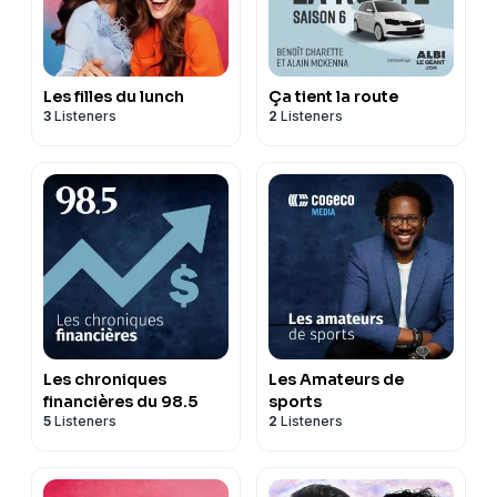
Les filles du lunch
Ça tient la route
3
Listeners
2
Listeners
Les chroniques
Les Amateurs de
financières du 98.5
sports
5
Listeners
2
Listeners