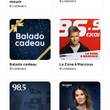
0
Listeners
mourir
0
Listeners
Balado cadeau
La Zone à Marcoux
0
Listeners
0
Listeners