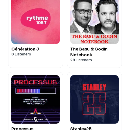
Génération J
The Basu & Godin
0
Listeners
Notebook
29
Listeners
Processus
Stanley25