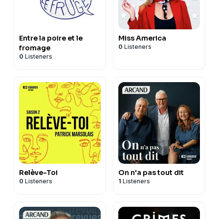
Entre la poire et le
Miss America
0
Listeners
fromage
0
Listeners
Relève-Toi
On n'a pas tout dit
0
Listeners
1
Listeners