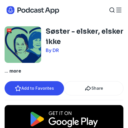
Søster - elsker, elsker
ikke
By DR
...
more
Add to Favorites
Share