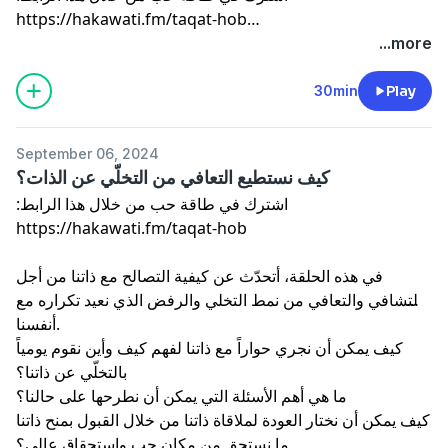
...more
عُدنا والعودُ أحمدُ.
في هذه الحلقة من طاقة حب أعود لأشكركم على وفائكم، على
30min
Play
إطمئنانكم وعلى محبتكم وتقديركم.
أعود لأخبركم عن التحديثات الجديدة للموسم الجديد من بودكاست
September 06, 2024
طاقة حب.
كيف نستطيع التعافي من التخلّي عن الذات؟
كما وأعود لأتحدث عن سبب ابتعادي وعزلتي وصمتي طوال
اشترك في طاقة حب من خلال هذا الرابط:
الفترة الماضية.
على بركة الله، ننطلق معاً بحلقات وبمواضيع جديدة آملين أن
نضيف المزيد من الحب والنور والسلام والأمان على هذه الأرض
في هذه الحلقة، أتحدّث عن كيفية التصالح مع ذاتنا من أجل
وعلى قلوب الجميع.
التشافي والتعافي من نمط التخلي والرفض الذي نعيد تكراره مع
أنفسنا.
طاقة حب كبيرة لكم، كلّي إمتنان وتقدير لرسائلكم وكلماتكم
كيف يمكن أن نجري حواراً مع ذاتنا لفهم كيف وأين نقوم يومياً
المليئة بالحب والصدق والأصالة.
بالتخلّي عن ذاتنا؟
ما هي أهم الأسئلة التي يمكن أن نطرحها على حالنا؟
للتواصل مع ميراي عبر الإيميل:
كيف يمكن أن نختار العودة لملاقاة ذاتنا من خلال القبول بمنح ذاتنا
ما نستحق من مكان حب واستحقاق عالي؟