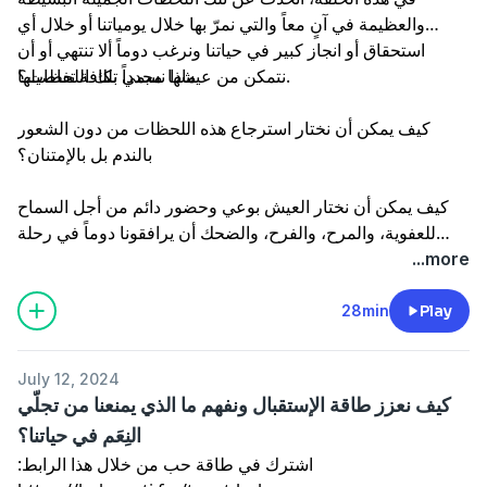
والعظيمة في آنٍ معاً والتي نمرّ بها خلال يومياتنا أو خلال أي
استحقاق أو انجاز كبير في حياتنا ونرغب دوماً ألا تنتهي أو أن
نتمكن من عيشها مجدداً بكافة تفاصيلها.
ماذا نسمي تلك اللحظات؟
كيف يمكن أن نختار استرجاع هذه اللحظات من دون الشعور
بالندم بل بالإمتنان؟
كيف يمكن أن نختار العيش بوعي وحضور دائم من أجل السماح
للعفوية، والمرح، والفرح، والضحك أن يرافقونا دوماً في رحلة
حياتنا وألا نفوّت على أنفسنا فرصة الاستمتاع بالحياة وعيشها
...more
بملئها وبكل ما تمنحنا إياه من غنى وتنوّع؟
28min
Play
July 12, 2024
كيف نعزز طاقة الإستقبال ونفهم ما الذي يمنعنا من تجلّي
النِعَم في حياتنا؟
اشترك في طاقة حب من خلال هذا الرابط: