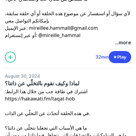
taqathob@hakawati.fm
لأي سؤال أو استفسار عن موضوع هذه الحلقة أو أي حلقة سابقة،
كما وبإمكانكم متابعة ميراي على إنستغرام من خلال الصفحتين
بإمكانكم التواصل معي
أدناه:
mireillee.hammall@gmail.com
عبر الإيميل:
أو عبر إنستغرام: @mireille_hammal
@mireille_hammal
...more
@taqathob
32min
Play
August 30, 2024
لماذا وكيف نقوم بالتخلّي عن ذاتنا؟
اشترك في طاقة حب من خلال هذا الرابط:
في هذه الحلقة أتحدّث عن التخلّي عن الذات.
ما هي الأسباب التي تجعلنا نتخلّى عن ذاتنا؟
ما هي السلوكيات والتصرّفات التي نتجاهل فيها ذاتنا من دون أن