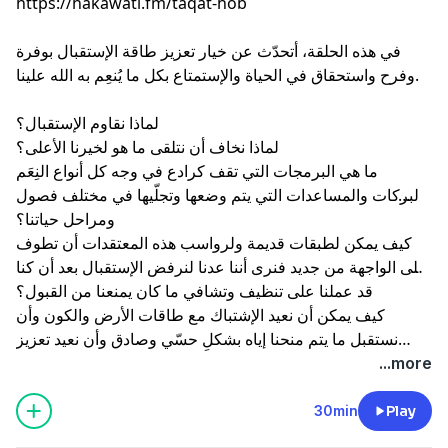
في هذه الحلقة، أتحدّث عن خيار تعزيز طاقة الإستقبال بوفرة
وفرح واستحقاق في الحياة والإستمتاع بكل ما يُنعِم به الله علينا.
لماذا نقاوم الإستقبال؟
لماذا نخاف أن نتلقى ما هو لخيرنا الأعلى؟
ما هي البرمجات التي تقف كرادع في وجه كل أنواع النِعَم
والبركات والمساعدات التي يتم وضعها وتجلّيها في مختلف فصول
ومراحل حياتنا؟
كيف يمكن لطبقات قديمة ولرواسب هذه المعتقدات أن تطوف
على الواجهة من جديد فنرى أننا عدنا لنرفض الإستقبال بعد أن كنا
قد عملنا على تنظيف وتشافي ما كان يمنعنا من القبول؟
كيف يمكن أن نعيد الإشتباك مع طاقات الأرض والكون وأن
نستقبل ما يتم منحنا إياه بشكلٍ حسّي وصادق وأن نعيد تعزيز
وتفعيل طاقتي الأنوثة والذكورة بشكل متناغم من أجل العيش
...more
دوماً في طاقة استقبال حقيقية.
30min
Play