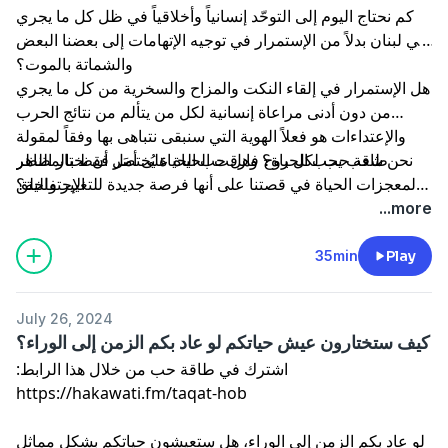
كم نحتاج اليوم إلى التوحّد إنسانياً وأخلاقياً في ظل كل ما يجري
في لبنان بدلاً من الإستمرار في توجيه الإتهامات إلى بعضنا البعض
والشماتة بالموت؟
هل الإستمرار في إلقاء النكت والمزاح والسخرية من كل ما يجري
من دون أدنى مراعاة إنسانية لكل من يتألم من نتائج الحرب
والإعتداءات هو فعلاً الهوية التي سنبقى نتباهى بها وفقاً لمقولة
نحن شعب يحب الحياة؟ وهل حب الحياة يُختصَر فقط بالمظاهر
طاقة حب لكل روح فارقت الحياة على أمل أن نختار النظر
الإحتفالية؟
لمعجزات الحياة في قصتنا على أنها فرصة جديدة للتغيير ولخلق
واقعٍ أفضل.
...more
35min
Play
July 26, 2024
كيف ستختارون عيش حياتكم لو عاد بكم الزمن إلى الوراء؟
اشترك في طاقة حب من خلال هذا الرابط:
لو عاد بكم الزمن إلى الوراء، هل ستعيشون حياتكم بشكل مماثل