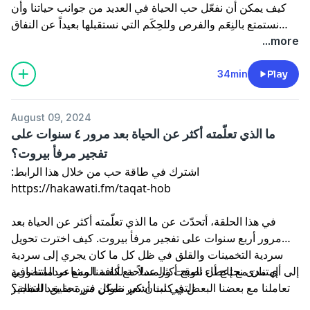
كيف يمكن أن نفعّل حب الحياة في العديد من جوانب حياتنا وأن
نستمتع بالنِعَم والفرص وللحِكَم التي نستقبلها بعيداً عن النفاق
وعن فلسفة حب الحياة المزيّفة وكل ما يحيط بها من إسقاطات و
...more
"تراندات" ومظاهر طاقتها لا تدوم ولا تنبع حتى من مكان حقيقي
وصادق.
34min
Play
August 09, 2024
ما الذي تعلّمته أكثر عن الحياة بعد مرور ٤ سنوات على
تفجير مرفأ بيروت؟
اشترك في طاقة حب من خلال هذا الرابط:
في هذا الحلقة، أتحدّث عن ما الذي تعلّمته أكثر عن الحياة بعد
مرور أربع سنوات على تفجير مرفأ بيروت. كيف اخترت تحويل
سردية التخمينات والقلق في ظل كل ما كان يجري إلى سردية
إمتنان مع إعطاء الوقت والمساحة لكافة المشاعر المتضاربة
إلى أي مدى نحتاج أن نصبح أكثر عدلاً مع أنفسنا ومع صدماتنا وفي
تعاملنا مع بعضنا البعض في لبنان كي نتمكن من تحقيق العدالة؟
التي كنت أشعر طوال فترة ما بعد التفجير.