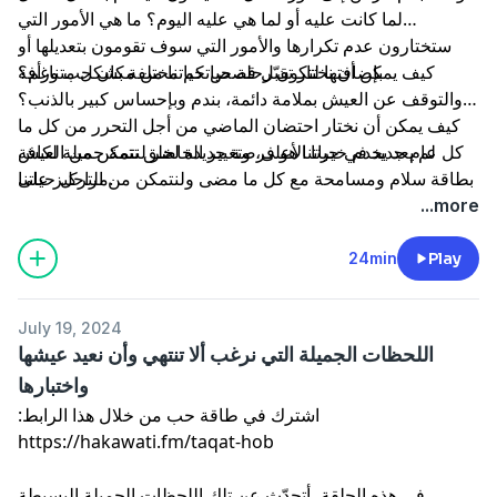
لما كانت عليه أو لما هي عليه اليوم؟ ما هي الأمور التي
ستختارون عدم تكرارها والأمور التي سوف تقومون بتعديلها أو
بإضافتها لتكون رحلة حياتكم مختلفة بشكل متناغم؟
كيف يمكن أن نختار تقبّل قصص حياتنا من مكان حب ورأفة
والتوقف عن العيش بملامة دائمة، بندم وبإحساس كبير بالذنب؟
كيف يمكن أن نختار احتضان الماضي من أجل التحرر من كل ما
لم يعد يخدم خيرنا الأعلى، وتغيير الحاضر لنتمكن من العيش
كل عام جديد في حياتنا هو فرصة جديدة لخلق تتمة جميلة لكافة
مراحل حياتنا.
بطاقة سلام ومسامحة مع كل ما مضى ولنتمكن من التركيز على
اللحظة الآنية التي تجلب معها الكثير من الفرح، والحب، والعِبَر،
...more
والحكمة والمعرفة.
24min
Play
July 19, 2024
اللحظات الجميلة التي نرغب ألا تنتهي وأن نعيد عيشها
واختبارها
اشترك في طاقة حب من خلال هذا الرابط:
في هذه الحلقة، أتحدّث عن تلك اللحظات الجميلة البسيطة