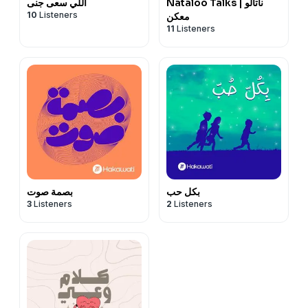
Nataloo Talks | ناتالو
الّلي سعى جنى
10
Listeners
معكن
11
Listeners
بكل حب
بصمة صوت
3
Listeners
2
Listeners