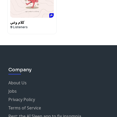
كلام وعي
9
Listeners
Company
About Us
Jobs
Privacy Policy
Terms of Service
Rest: the AI Sleep app to fix insomnia