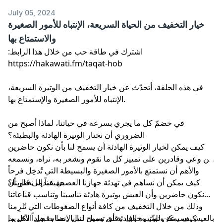
July 05, 2024
خيار التخفيف من الحياة السريعة، الإنتباه للأمور الصغيرة
والاستمتاع بها
اشترك في طاقة حب من خلال هذا الرابط:
في هذه الحلقة، أتحدّث عن خيار التخفيف من الوتيرة السريعة،
الإنتباه للأمور الصغيرة والإستمتاع بها.
في خضمّ كل ما يجري بسرعة في حياتنا، لماذا أصبح من
الضروري أن نختار الوتيرة الهادئة والبطيئة؟
كيف يمكن لخيار الوتيرة الهادئة أن يسمح لنا بأن نكون حاضرين
عن وعي وقادرين على تمييز كل ما نقوم ونشعر به، نراه، ونسمعه
والأهم أن نستمتع بالأمور الصغيرة والبسيطة التي تُدخِل فرحاً
حقيقياً إلى قلوبنا؟
كيف يمكن أن نساهم في تهدئة جهازنا العصبي عندما نختار أن
نكون حاضرين وأن العيش بوتيرة هادئة تناسبنا وتناسب قناعاتنا
وذلك من خلال التخفيف من كافة أنواع الضغوطات التي تُلزِمنا
بالعيش بسرعة وتوتّر وخوف وقلق وميل لنيل رضا وقبول الآخرين
كيف يمكن للوتيرة الهادئة أن تسمح لنا بالإنصات جيداً لكل ما