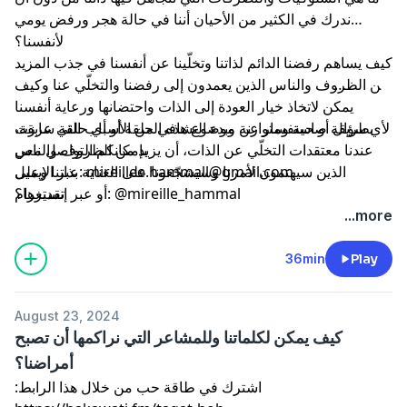
ندرك في الكثير من الأحيان أننا في حالة هجر ورفض يومي
لأنفسنا؟
كيف يساهم رفضنا الدائم لذاتنا وتخلّينا عن أنفسنا في جذب المزيد
من الظروف والناس الذين يعمدون إلى رفضنا والتخلّي عنا وكيف
يمكن لاتخاذ خيار العودة إلى الذات واحتضانها ورعاية أنفسنا
بطريقة صحية ومتوازنة وبدء التشافي من الأسباب التي عززت
لأي سؤال أو استفسار عن موضوع هذه الحلقة أو أي حلقة سابقة،
بإمكانكم التواصل معي
عندنا معتقدات التخلّي عن الذات، أن يزيد من الظروف والناس
mireillee.hammall@gmail.com
عبر الإيميل:
الذين سيهتمون لأمرنا وسيشجّعونا على العناية بذاتنا وعلى
أو عبر إنستغرام: @mireille_hammal
تقديرها؟
...more
36min
Play
August 23, 2024
كيف يمكن لكلماتنا وللمشاعر التي نراكمها أن تصبح
أمراضنا؟
اشترك في طاقة حب من خلال هذا الرابط: