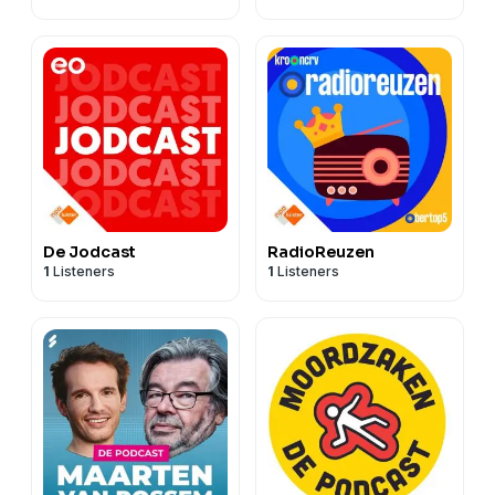
De Jodcast
RadioReuzen
1
Listeners
1
Listeners