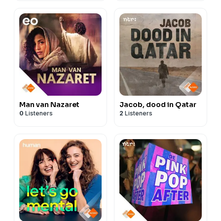
Man van Nazaret
Jacob, dood in Qatar
0
Listeners
2
Listeners