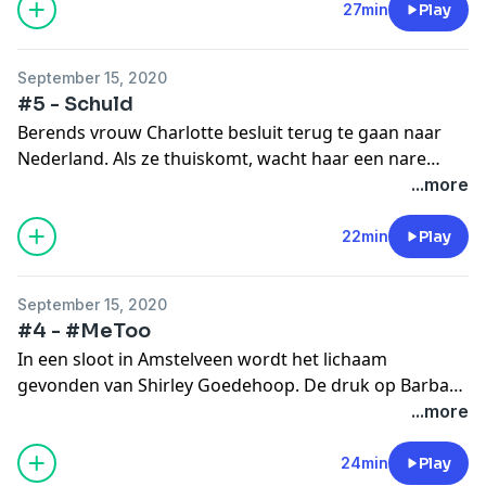
Grotendaal wil verhaal halen bij de vrouwen die
27min
Play
Berends naam hebben bezoedeld. Wraak is een
podcast van NPO Radio 1 en AVROTROS, met
September 15, 2020
ondersteuning van het NPO-fonds.
#5 - Schuld
Berends vrouw Charlotte besluit terug te gaan naar
Nederland. Als ze thuiskomt, wacht haar een nare
verrassing. Barbara Schaaf weigert zich schuldig te
...more
voelen over het lot van Grotendaal, maar Josefien
maakt haar duidelijk dat door Barbara’s lek naar de
22min
Play
krant, Grotendaals 'downfall' in gang is gezet. Wraak is
een podcast van NPO Radio 1 en AVROTROS, met
September 15, 2020
ondersteuning van het NPO-fonds.
#4 - #MeToo
In een sloot in Amstelveen wordt het lichaam
gevonden van Shirley Goedehoop. De druk op Barbara
Schaaf om de dader te vinden, is groot. Enkele
...more
maanden eerder besluit Josefien, Barbara’s geheime
bron, alsnog aangifte te doen van seksueel
24min
Play