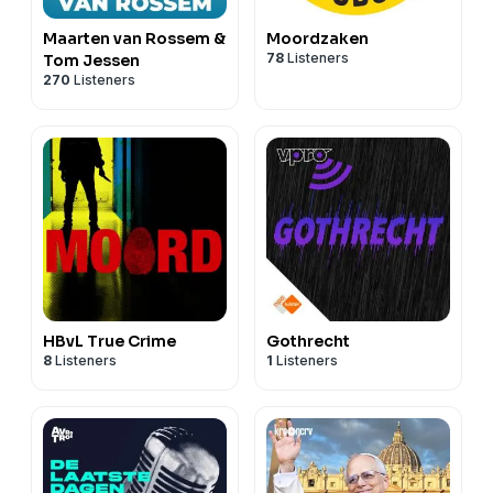
Maarten van Rossem &
Moordzaken
78
Listeners
Tom Jessen
270
Listeners
HBvL True Crime
Gothrecht
8
Listeners
1
Listeners