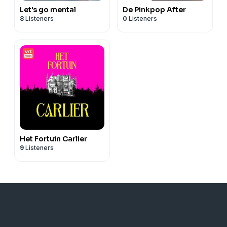
Let's go mental
De Pinkpop After
8
Listeners
0
Listeners
Het Fortuin Carlier
9
Listeners