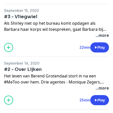
overschrijdend gedrag. Het is de nekslag voor
Grotendaal. Wraak is een podcast van NPO Radio 1 en
September 15, 2020
AVROTROS, met ondersteuning van het NPO-fonds.
#3 - Vliegwiel
Als Shirley niet op het bureau komt opdagen als
Barbara haar korps wil toespreken, gaat Barbara bij
Shirley langs. Een paar maanden eerder is Barbara
...more
Schaaf als korpschef geïnstalleerd. Ondertussen komt
het ene na het andere smeuïge verhaal over Berend
22min
Play
Grotendaal naar buiten. Zijn vrouw kan de schande
niet aan en vlucht naar hun tweede huis in Frankrijk.
September 14, 2020
Wraak is een podcast van NPO Radio 1 en AVROTROS,
#2 - Over Lijken
met ondersteuning van het NPO-fonds.
Het leven van Berend Grotendaal stort in na een
#MeToo over hem. Drie agentes - Monique Zegers,
Hatice Polat en Shirley Goedehoop - stappen met deels
...more
verzonnen verhalen naar Bureau Integriteit, bang om
een man als hem als chef te krijgen. Grotendaal is
25min
Play
daarmee uit de race en Barbara krijgt de baan waar ze
van droomde. Een half jaar later wordt agente Shirley