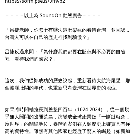
https://sofm.pse.is/9fnvb2
－－－－以上為 SoundOn 動態廣告－－－－
「呂捷老師，你怎麼有辦法這麼樂觀的看待台灣、並且認為
台灣人可以在自己的歷史裡找到驕傲？」
呂捷反過來問：「為什麼我們都要在貶低與不必要的自省
裡，看待我們的國家？」
這次，我們從鄭成功的歷史說起，重新看待大航海尾聲，那
個波瀾壯闊的年代，也重新思考臺灣在世界史的地位。
如果將時間軸拉長到整整四百年（1624-2024），從一個幾
乎無人聞問的邊陲荒島，演變成全球產業鏈「一斷鏈就會癱
瘓世界」的關鍵地位，臺灣的案例在人類歷史上確實具有極
高的獨特性。雖然有其他國家也經歷了驚人的崛起（如新加