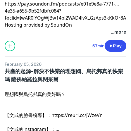
https://pay.soundon.fm/podcasts/e01e9e8a-7771-
4e35-a655-9b52fdbfc084?
fbclid=IwAR0iYOgWjBw14bi2WAD4lvXLGzAps3kKkOr8A
--
Hosting provided by
SoundOn
...more
57min
Play
February 05, 2026
共產的起源-解決不快樂的理想國、烏托邦真的快樂
嗎 薩佛納羅拉與閔采爾
理想國與烏托邦真的美好嗎？
【文成的臉書粉專】：
https://reurl.cc/jWzeVn
【文成的instagram】：