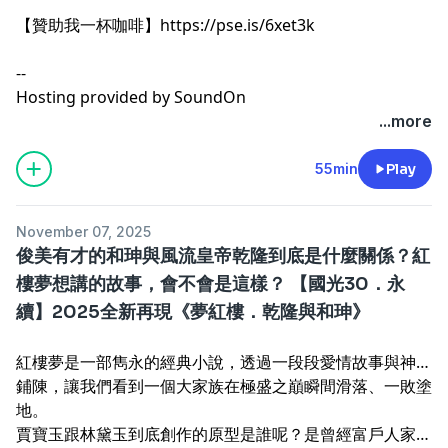
【贊助我一杯咖啡】
https://pse.is/6xet3k
--
Hosting provided by
SoundOn
...more
55min
Play
November 07, 2025
俊美有才的和珅與風流皇帝乾隆到底是什麼關係？紅
樓夢想講的故事，會不會是這樣？ 【國光30．永
續】2025全新再現《夢紅樓．乾隆與和珅》
紅樓夢是一部雋永的經典小說，透過一段段愛情故事與神話
鋪陳，讓我們看到一個大家族在極盛之巔瞬間滑落、一敗塗
地。
賈寶玉跟林黛玉到底創作的原型是誰呢？是曾經富戶人家曹