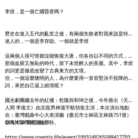
李煜，是一個亡國昏君嗎？
歷史在進入五代的亂世之後，有兩個失敗者對我來說是特別
迷人的，一個是李存勖、一個就是李煜
這兩個人很可惜都沒能恢復大唐，但各自以不同的方式，為
那個血腥又無恥的時代，留下末世醉人的美麗。其中，李煜
的詞更是徹底改變了古典東方的文壇。
但，一個這麼聰明的人，為什麼要用一首首堅決不投降的
詞，來把自己逼上絕境呢？
國光劇團繼去年的紅樓：乾隆與和珅之後，今年推出《天上
人間 李後主》由京崑男神溫宇航領銜主演，本次演出地點
在：臺灣戲曲中心大表演廳
（
臺北市士林區文林路751號）
並為大家帶來演前導聆。
OPENTIX 購票連結：
https://www.opentix.life/event/1993148265088417793