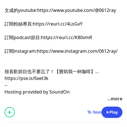
文成的youtube:
https://www.youtube.com/@0612ray
訂閱粉絲專頁:
https://reurl.cc/4LoGxY
訂閱podcast節目:
https://reurl.cc/K80vmR
訂閱instagram:
https://www.instagram.com/0612ray/
很喜歡節目也不要忘了！【贊助我一杯咖啡】
https://pse.is/6xet3k
--
Hosting provided by
SoundOn
...more
1h 1min
Play