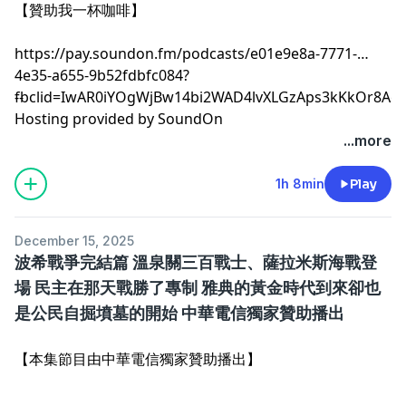
【贊助我一杯咖啡】
https://pay.soundon.fm/podcasts/e01e9e8a-7771-
4e35-a655-9b52fdbfc084?
fbclid=IwAR0iYOgWjBw14bi2WAD4lvXLGzAps3kKkOr8A
--
Hosting provided by
SoundOn
...more
1h 8min
Play
December 15, 2025
波希戰爭完結篇 溫泉關三百戰士、薩拉米斯海戰登
場 民主在那天戰勝了專制 雅典的黃金時代到來卻也
是公民自掘墳墓的開始 中華電信獨家贊助播出
【本集節目由中華電信獨家贊助播出】