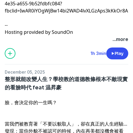
4e35-a655-9b52fdbfc084?
fbclid=IwAR0iYOgWjBw14bi2WAD4lvXLGzAps3kKkOr8A
--
Hosting provided by
SoundOn
...more
1h 3min
Play
December 05, 2025
整形就能改變人生？學校教的道德教條根本不敵現實
的看臉時代 feat 温昇豪
臉，會決定你的一生嗎？
當我們被教育著「不要以貌取人」，卻在真正的人生經驗裡
發現：當你外貌不被認可的時候，內在再美都沒機會被看