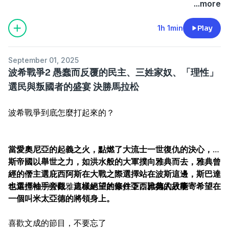
...more
1h 1min
Play
September 01, 2025
波希戰爭2 愚蠢而反覆的民主、三姓家奴、「理性」
選民與叛國者的盛宴 決勝馬拉松
波希戰爭到底怎麼打起來的？
當愛奧尼亞的起義之火，點燃了大流士一世復仇的決心，波
斯帝國以舉世之力，如洪水般的大軍撲向雅典而去，雅典曾
經的僭主選庇西阿斯在大戰之際選擇站在波斯這邊，斯巴達
也選擇袖手旁觀，這樣絕望的條件下，雅典人只能寄希望在
本集也特別收錄雅典城的三姓家奴
亞西比德的故事
一個叫米太亞德的將領身上。
喜歡文成的節目，不要忘了