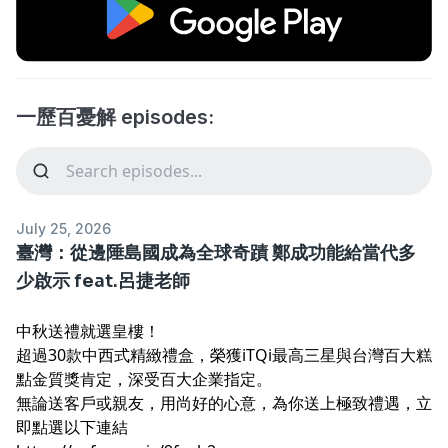
一歷百憂解 episodes:
July 25, 2026
臺灣：從邊陲島國成為全球奇蹟 鄭成功能給當代多
少啟示 feat.呂捷老師
中秋送禮就選皇樓！
超過30款中西式精緻禮盒，榮獲iTQi最高三星與台灣百大糕
點金質獎肯定，深受百大企業指定。
無論送客戶或親友，用尚好的心意，為你送上極致禮遇，立
即點選以下連結