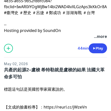
4e35-a655-9b52fdbfc084?
fbclid=IwAR0iYOgWjBw14bi2WAD4lvXLGzAps3kKkOr8A
#臺灣史 ＃歷史 ＃呂捷 ＃鄭成功 ＃澎湖海戰 ＃台灣
--
Hosting provided by
SoundOn
...more
44min
Play
May 02, 2026
共產的起源2-盧梭 希特勒就是盧梭的結果 法國大革
命多可怕
標題這句話是英國哲學家羅素說的。
【文成的臉書粉專】：
https://reurl.cc/jWzeVn