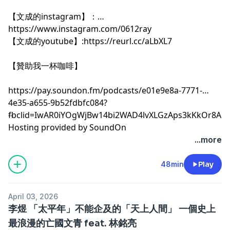
【文成的instagram】：
https://www.instagram.com/0612ray
【文成的youtube】:
https://reurl.cc/aLbXL7
【贊助我一杯咖啡】
https://pay.soundon.fm/podcasts/e01e9e8a-7771-
4e35-a655-9b52fdbfc084?
fbclid=IwAR0iYOgWjBw14bi2WAD4lvXLGzAps3kKkOr8A
--
Hosting provided by
SoundOn
...more
48min
Play
April 03, 2026
李煜 「太平年」不能企及的「天上人間」 一個史上
最浪漫的亡國文青 feat. 林銘亮