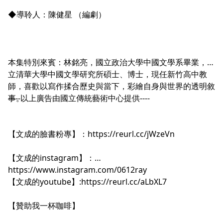
◆導聆人：陳健星 （編劇）
本集特別來賓：林銘亮，國立政治大學中國文學系畢業，國
立清華大學中國文學研究所碩士、博士，現任新竹高中教
師，喜歡以寫作揉合歷史與當下，彩繪自身與世界的透明敘
事。
-----以上廣告由國立傳統藝術中心提供----
【文成的臉書粉專】：
https://reurl.cc/jWzeVn
【文成的instagram】：
https://www.instagram.com/0612ray
【文成的youtube】:
https://reurl.cc/aLbXL7
【贊助我一杯咖啡】