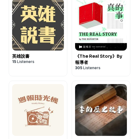
英雄說書
《The Real Story》By
15
Listeners
報導者
305
Listeners