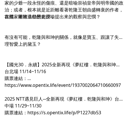
家的少爺一段永恆的傷痕、還是暗喻崇禎皇帝與明帝國的政
治；或者，根本就是近距離看著乾隆王朝由盛轉衰的作者，
在國家即將浩劫的前夕，提出來的觀察與悲憫？
當然，撇除這些歷史隱喻
有沒有可能，乾隆與和珅的關係，就像是寶玉、跟讓了失了
理智愛上的黛玉？
【國光30．永續】2025全新再現《夢紅樓．乾隆與和珅》
台北場 11/14~11/16
購票連結：
https://www.opentix.life/event/1937002064710660097
2025 NTT遇見巨人─全新再現《夢紅樓．乾隆與和珅》台
中場 11/29~11/30
購票連結：
https://s.opentix.life/p/P1227db53