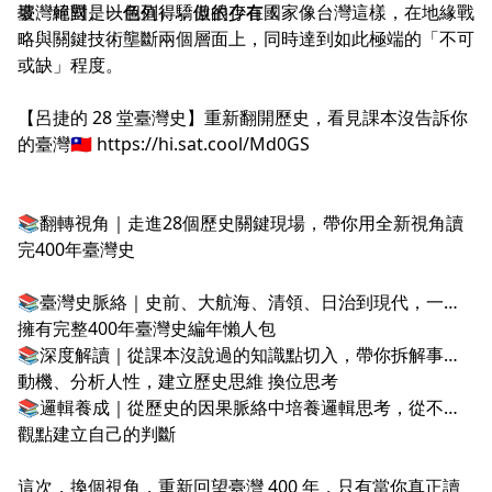
坡、韓國、以色列），但很少有國家像台灣這樣，在地緣戰
臺灣絕對是一個值得驕傲的存在！
略與關鍵技術壟斷兩個層面上，同時達到如此極端的「不可
或缺」程度。
【呂捷的 28 堂臺灣史】重新翻開歷史，看見課本沒告訴你
的臺灣🇹🇼
https://hi.sat.cool/Md0GS
📚翻轉視角｜走進28個歷史關鍵現場，帶你用全新視角讀
完400年臺灣史
📚臺灣史脈絡｜史前、大航海、清領、日治到現代，一次
擁有完整400年臺灣史編年懶人包
📚深度解讀｜從課本沒說過的知識點切入，帶你拆解事件
動機、分析人性，建立歷史思維 換位思考
📚邏輯養成｜從歷史的因果脈絡中培養邏輯思考，從不同
觀點建立自己的判斷
這次，換個視角，重新回望臺灣 400 年，只有當你真正讀