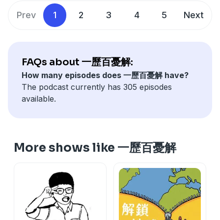
Prev
1
2
3
4
5
Next
FAQs about 一歷百憂解:
How many episodes does 一歷百憂解 have?
The podcast currently has 305 episodes
available.
More shows like 一歷百憂解