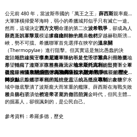
公元前 480 年，當波斯帝國的「萬王之王」
薛西斯
親率龐
大軍隊橫掃愛琴海時，弱小的希臘城邦似乎只有滅亡一途。
然而，這場決定
西方文明
命運的第二次
波希戰爭
，卻成為人
類史上以寡擊眾、追求
薛西斯的軍隊規模，據稱達到數十萬，他們穿越赫勒斯滂海
自由
精神的經典教材。
峽，勢不可擋。希臘聯軍首先選擇在狹窄的
溫泉關
（Thermopylae）進行阻擊。但其實這是無比愚蠢的決
定。斯巴達國王
在陸地防線失守後，波斯軍隊佔領並焚毀了
李奧尼達
率領的不足七千聯軍，利用險要地
雅典
。但希臘的
形，抵擋了波斯軍隊整整兩天。儘管最終因叛徒出賣而全軍
希望轉向了海洋。在雅典政治家
地米斯托克利
的堅持下，希
覆沒，但
臘艦隊將決戰地點選在狹窄的
公元前 480 年的
溫泉關
的堅守為
薩拉米斯海戰
雅典
爭取了寶貴的撤離和備戰時
薩拉米斯
，成為
波希戰爭
海灣。
真正的
歷史
間，徹底點燃了希臘的抵抗意志，成為抵抗
轉捩點
。希臘聯軍利用其輕便靈活的三槳座戰船，在狹窄水
專制
的象徵。
域中徹底擊潰了波斯龐大而笨重的艦隊。薛西斯在海戰失敗
後，信心崩潰，被迫帶著主力撤回亞洲。
雅典勝利了，他們迎來了屬於自己的黃金時代，但民主體制
的掘墓人，卻很諷刺的，是公民自己。
參考資料：希羅多德，歷史