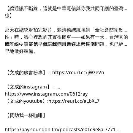
【讓通訊不斷線，這就是中華電信與你我共同守護的臺灣防
線】
那天在總統府拍完影片，賴清德總統聊到「全社會防衛韌
性」時，我心裡想的其實很簡單——如果有一天，台灣真的
斷了線，誰能第一個讓我們重新連上世界？
或許，中華電信早就已經不只是在思考這個問題，也已經早
早地做好準備。
【文成的臉書粉專】：
https://reurl.cc/jWzeVn
【文成的instagram】：
https://www.instagram.com/0612ray
【文成的youtube】:
https://reurl.cc/aLbXL7
【贊助我一杯咖啡】
https://pay.soundon.fm/podcasts/e01e9e8a-7771-