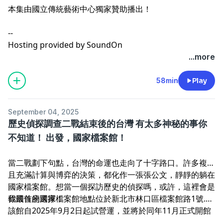
本集由國立傳統藝術中心獨家贊助播出！
--
Hosting provided by
SoundOn
...more
58min
Play
September 04, 2025
歷史偵探調查二戰結束後的台灣 有太多神秘的事你
不知道！ 出發，國家檔案館！
當二戰劃下句點，台灣的命運也走向了十字路口。許多複雜
且充滿計算與博弈的決策，都化作一張張公文，靜靜的躺在
國家檔案館。想當一個探訪歷史的偵探嗎，或許，這裡會是
你最佳的選擇！
我國首座國家檔案館地點位於新北市林口區檔案館路1號.
該館自2025年9月2日起試營運，並將於同年11月正式開館