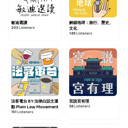
敏迪選讀
解鎖地球：旅行、歷史、
203
Listeners
文化
149
Listeners
法客電台 BY 法律白話文運
宮說宮有理
38
Listeners
動 Plain Law Movement
151
Listeners