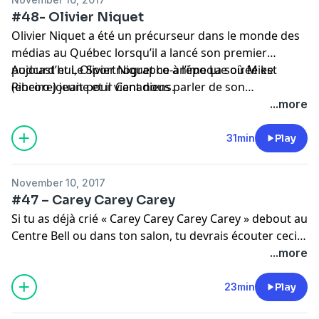
#48- Olivier Niquet
Olivier Niquet a été un précurseur dans le monde des
médias au Québec lorsqu’il a lancé son premier
podcast et Le Sportnographe à l’époque où Mike
Aujourd’hui, Olivier Niquet co-anime La soirée est
Ribeiro jouait pour Canadiens.
(encore) jeune et il vient nous parler de son
nouveau recueil humoristique des meilleures citations
...more
sportives; Dans mon livre à moi.
31min
Play
November 10, 2017
#47 – Carey Carey Carey
Si tu as déjà crié « Carey Carey Carey Carey » debout au
Centre Bell ou dans ton salon, tu devrais écouter ceci.
Cette semaine, spécial théorie de conspiration à
...more
propos de Carey Price et de Georges St-Pierre.
23min
Play