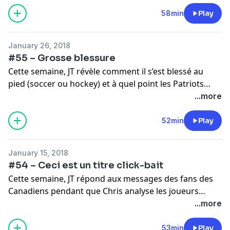
rumeurs entourant Max Pacioretty. Pour conclure, les
deux blogueurs brainstorm sur la façon d’améliorer le
58min
Play
concours de skills du Match des Étoiles.
January 26, 2018
#55 – Grosse blessure
Cette semaine, JT révèle comment il s’est blessé au
pied (soccer ou hockey) et à quel point les Patriots
sont pires que le CH au niveau des cachettes. On parle
...more
aussi d’Eric Lindros, de la glorification des riches et de
Bitcoin. Évidemment, on jase de rumeurs de
52min
Play
transactions chez le Canadien.
January 15, 2018
#54 – Ceci est un titre click-bait
Cette semaine, JT répond aux messages des fans des
Canadiens pendant que Chris analyse les joueurs
québécois qui pourraient venir jouer à Montréal. On
...more
parle aussi beaucoup de Facebook et un peu de la NFL.
53min
Play