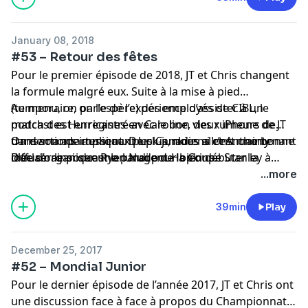
January 08, 2018
#53 – Retour des fêtes
Pour le premier épisode de 2018, JT et Chris changent
la formule malgré eux. Suite à la mise à pied
(temporaire, on l’espère) des employés de CIBL, le
Au menu, on parle de l’expérience d’assister à un
podcast est enregistré avec le bon vieux iPhone de JT
match des Hurricanes en Caroline, des rumeurs de
dans son apartement. De plus, nous allons maintenant
transactions impliquant les Canadiens et Anthony
On demande aussi aux puck-junkies si c’est une bonne
diffuser le podcast le lundi pour bien débuter la
Duclair ainsi que Ryan Nugent-Hopkins.
idée d’organiser une parade de la Coupe Stanley à
semaine.
Montréal pour souligner ses 25 ans d’absence.
...more
39min
Play
December 25, 2017
#52 – Mondial Junior
Pour le dernier épisode de l’année 2017, JT et Chris ont
une discussion face à face à propos du Championnat