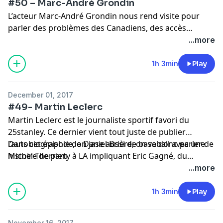
#50 – Marc-André Grondin
L’acteur Marc-André Grondin nous rend visite pour
parler des problèmes des Canadiens, des accès
exclusifs qu’il a déjà eu au party du Match des Étoiles
...more
de la NHL à Montréal et de comment il a appris à jouer
au hockey pour le film goon.
1h 3min
Play
December 01, 2017
#49- Martin Leclerc
Martin Leclerc est le journaliste sportif favori du
25stanley. Ce dernier vient tout juste de publier
l’autobiographie de Daniel Brière; on va donc parler de
Dans cet épisode, on jase aussi de baseball avec une
Michel Therrien.
histoire de party à LA impliquant Eric Gagné, du
programme Midget AAA au Québec et de sa carrière
...more
du Journal de Montréal à Radio-Canada.
1h 3min
Play
November 16, 2017