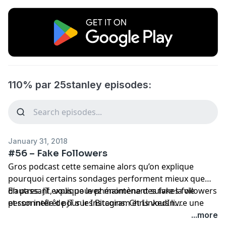
110% par 25stanley episodes:
January 31, 2018
#56 – Fake Followers
Gros podcast cette semaine alors qu’on explique
pourquoi certains sondages performent mieux que
d’autres. JT explique le phénomène des fakes followers
En passant, vous pouvez maintenant suivre la vie
et son intérêt pour les Bitcoins. Chris vous livre une
personnelle de JT sur Instagram et LinkedIn:
façon simple de faire de l’argent facile avec les
@jeantrudel83 sur IG et Jean Trudel sur LinkedIn.
...more