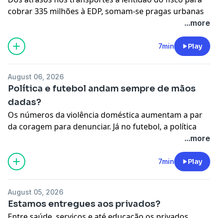
cobrar 335 milhões à EDP, somam-se pragas urbanas
na Maia. Entre falhas das empresas e a ineficácia do
...more
Estado, o país parece estar em marcha lenta.
See
omnystudio.com/listener
for privacy information.
7min
Play
August 06, 2026
Política e futebol andam sempre de mãos
dadas?
Os números da violência doméstica aumentam a par
da coragem para denunciar. Já no futebol, a política
entra em campo e levanta sérias dúvidas sobre a ética
...more
da organização do Mundial 2030 com Marrocos.
See
omnystudio.com/listener
for privacy information.
7min
Play
August 05, 2026
Estamos entregues aos privados?
Entre saúde, serviços e até educação os privados