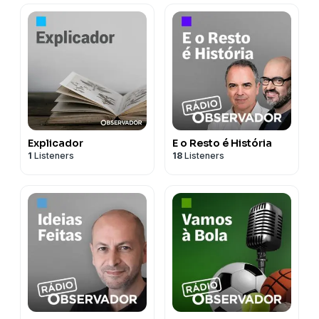
Explicador
E o Resto é História
1
Listeners
18
Listeners