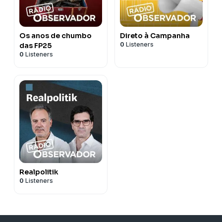
Os anos de chumbo
Direto à Campanha
0
Listeners
das FP25
0
Listeners
Realpolitik
0
Listeners