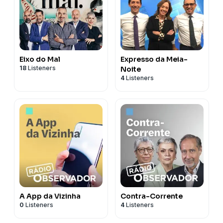
Eixo do Mal
Expresso da Meia-
18
Listeners
Noite
4
Listeners
A App da Vizinha
Contra-Corrente
0
Listeners
4
Listeners