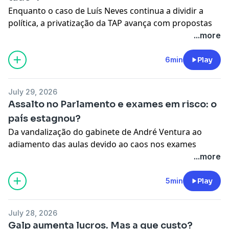
Enquanto o caso de Luís Neves continua a dividir a
política, a privatização da TAP avança com propostas
da Lufthansa e Air France-KLM, que disputam a
...more
companhia com os valores em segredo.
See
omnystudio.com/listener
for privacy information.
6min
Play
July 29, 2026
Assalto no Parlamento e exames em risco: o
país estagnou?
Da vandalização do gabinete de André Ventura ao
adiamento das aulas devido ao caos nos exames
nacionais, o verão político está ao rubro e a segurança
...more
do próprio Parlamento está agora em debate.
See
omnystudio.com/listener
for privacy information.
5min
Play
July 28, 2026
Galp aumenta lucros. Mas a que custo?