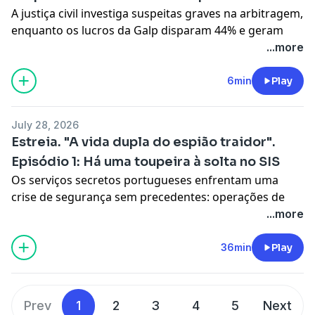
A justiça civil investiga suspeitas graves na arbitragem,
enquanto os lucros da Galp disparam 44% e geram
polémica com os preços dos combustíveis.
...more
See
omnystudio.com/listener
for privacy information.
6min
Play
July 28, 2026
Estreia. "A vida dupla do espião traidor".
Episódio 1: Há uma toupeira à solta no SIS
Os serviços secretos portugueses enfrentam uma
crise de segurança sem precedentes: operações de
rotina começam a falhar e alvos com ligações à Rússia
...more
parecem saber sempre quando estão a ser vigiados. A
conclusão é óbvia: existe uma toupeira infiltrada no
36min
Play
SIS. E a confirmação vai chegar pela mão dos
americanos da CIA, que vão trazer, escrito numa folha,
o nome de um dos espiões mais antigos do serviço.
Prev
1
2
3
4
5
Next
Suspeita-se que este veterano esteja a vender