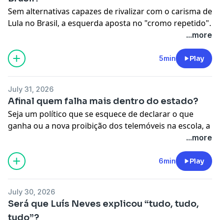
Sem alternativas capazes de rivalizar com o carisma de
Lula no Brasil, a esquerda aposta no "cromo repetido".
Já do outro lado do Atlântico, a Europa racha ao meio
...more
com o caos migratório.
See
omnystudio.com/listener
for privacy information.
5min
Play
July 31, 2026
Afinal quem falha mais dentro do estado?
Seja um político que se esquece de declarar o que
ganha ou a nova proibição dos telemóveis na escola, a
última solução é sempre assumir erros. No fundo,
...more
preferimos sempre sacudir a água do capote?
See
omnystudio.com/listener
for privacy information.
6min
Play
July 30, 2026
Será que Luís Neves explicou “tudo, tudo,
tudo”?