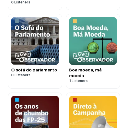
6
Listeners
O sofá do parlamento
Boa moeda, má
0
Listeners
moeda
1
Listeners