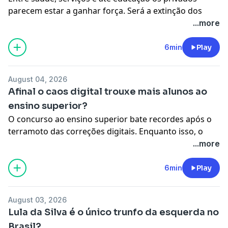
parecem estar a ganhar força. Será a extinção dos
serviços púbicos? E ainda, Portugal está a cortar
...more
relações com Marrocos?
See
omnystudio.com/listener
for privacy information.
6min
Play
August 04, 2026
Afinal o caos digital trouxe mais alunos ao
ensino superior?
O concurso ao ensino superior bate recordes após o
terramoto das correções digitais. Enquanto isso, o
fisco muda discretamente de líder com promessas de
...more
modernização até 2031.
See
omnystudio.com/listener
for privacy information.
6min
Play
August 03, 2026
Lula da Silva é o único trunfo da esquerda no
Brasil?