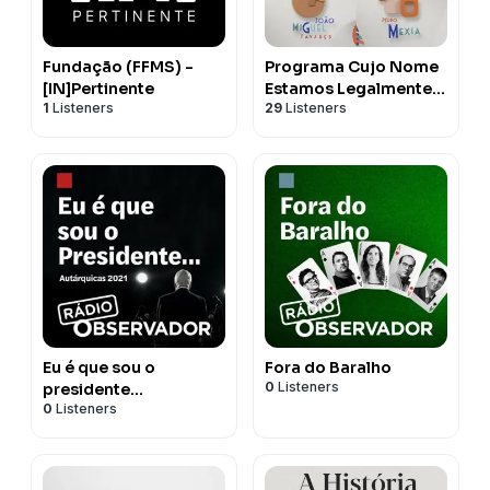
Fundação (FFMS) -
Programa Cujo Nome
[IN]Pertinente
Estamos Legalmente
1
Listeners
29
Listeners
Impedidos de Dizer
Eu é que sou o
Fora do Baralho
0
Listeners
presidente...
0
Listeners