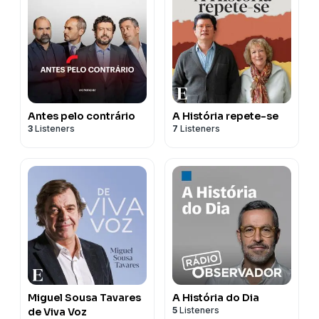
Antes pelo contrário
A História repete-se
3
Listeners
7
Listeners
Miguel Sousa Tavares
A História do Dia
5
Listeners
de Viva Voz