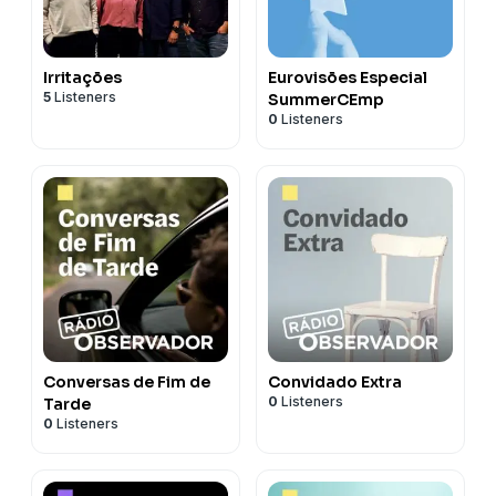
Irritações
Eurovisões Especial
5
Listeners
SummerCEmp
0
Listeners
Conversas de Fim de
Convidado Extra
0
Listeners
Tarde
0
Listeners