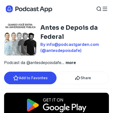
Antes e Depois da
Federal
By
info@podcastgarden.com
(@antesdepoisdafe)
Podcast da @antesdepoisdafe
...
more
Add to Favorites
Share