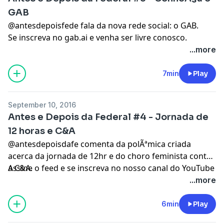
GAB
@antesdepoisfede fala da nova rede social: o GAB.
Se inscreva no gab.ai e venha ser livre conosco.
...more
7min
Play
September 10, 2016
Antes e Depois da Federal #4 - Jornada de
12 horas e C&A
@antesdepoisdafe comenta da polÃªmica criada
acerca da jornada de 12hr e do choro feminista contra
a C&A.
Assine o feed e se inscreva no nosso canal do YouTube
...more
6min
Play