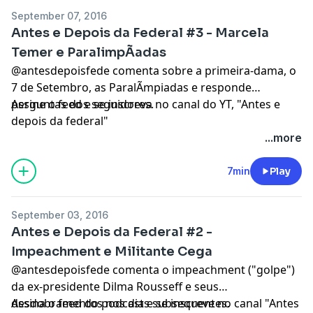
September 07, 2016
Antes e Depois da Federal #3 - Marcela
Temer e ParalimpÃ­adas
@antesdepoisfede comenta sobre a primeira-dama, o
7 de Setembro, as ParalÃ­mpiadas e responde
perguntas dos seguidores.
Assine o feed e se inscreva no canal do YT, "Antes e
depois da federal"
...more
7min
Play
September 03, 2016
Antes e Depois da Federal #2 -
Impeachment e Militante Cega
@antesdepoisfede comenta o impeachment ("golpe")
da ex-presidente Dilma Rousseff e seus
desdobramentos nos dias subsequentes.
Assina o feed do podcast e se inscreve no canal "Antes