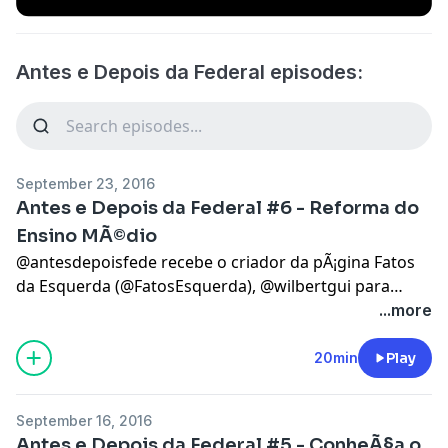
Antes e Depois da Federal episodes:
September 23, 2016
Antes e Depois da Federal #6 - Reforma do
Ensino MÃ©dio
@antesdepoisfede recebe o criador da pÃ¡gina Fatos
da Esquerda (@FatosEsquerda), @wilbertgui para
debater a reforma no Ensino MÃ©dio
...more
20min
Play
September 16, 2016
Antes e Depois da Federal #5 - ConheÃ§a o