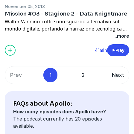
Spreaker:
https://www.spreaker.com/show/talent-bay-
November 05, 2018
storie-di-talenti-lifestyle-b
Mission #03 - Stagione 2 - Data Knightmare
Spotify:
Walter Vannini ci offre uno sguardo alternativo sul
https://open.spotify.com/show/7ooVPFXgJmwsUiSxpj5xI
mondo digitale, portando la narrazione tecnologica ai
Itunes:
https://itunes.apple.com/it/podcast/talent-bay-
suoi esiti più estremi e... oscuri.
...more
storie-di-talenti-lifestyle-business-
motivazione/id1244410653
Website:
http://dataknightmare.eu/
41min
Play
SoundCloud:
https://soundcloud.com/talent-bay
Spreaker:
https://www.spreaker.com/show/dataknightmare
Spotify:
Prev
1
2
Next
https://open.spotify.com/show/6Es1phkjQsJtfx4JSej4r7
Itunes:
https://itunes.apple.com/au/podcast/dataknightmare-
lalgoritmico-%C3%A8-politico/id1163697417
FAQs about Apollo:
How many episodes does Apollo have?
The podcast currently has 20 episodes
available.