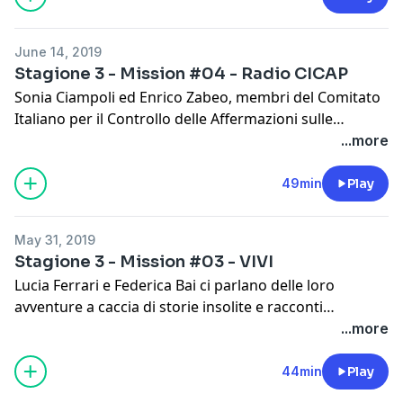
—
June 14, 2019
Stagione 3 - Mission #04 - Radio CICAP
Background Music by Chris Zabriskie (personal mix)
Sonia Ciampoli ed Enrico Zabeo, membri del Comitato
Italiano per il Controllo delle Affermazioni sulle
Pseudoscienze, ci raccontano come hanno trasportato
...more
in forma audio le loro indagini tra storie singolari,
misteri e paranormale.
49min
Play
May 31, 2019
Background Music by Chris Zabriskie (personal mix)
Stagione 3 - Mission #03 - VIVI
Lucia Ferrari e Federica Bai ci parlano delle loro
avventure a caccia di storie insolite e racconti
leggendari nascosti tra i paesi italiani, e del loro
...more
desiderio di guidare gli ascoltatori nel sottile (e
ricchissimo) mondo dell'immaginazione.
44min
Play