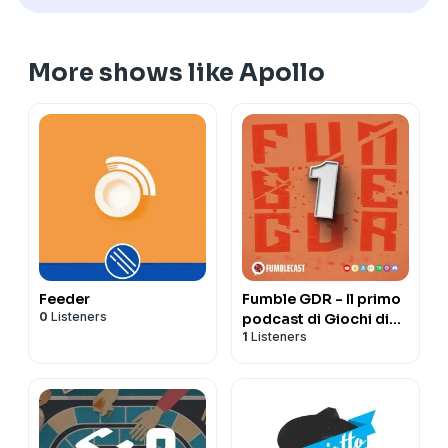
More shows like Apollo
Feeder
Fumble GDR - Il primo
0
Listeners
podcast di Giochi di
1
Listeners
ruolo in Italia