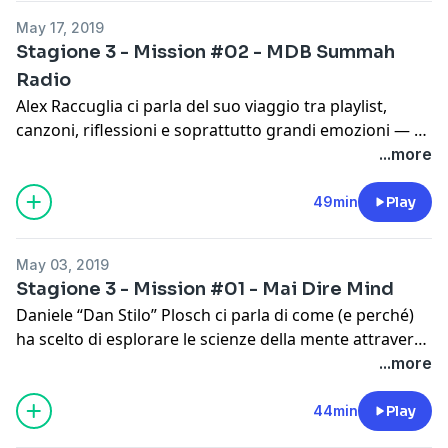
May 17, 2019
Sito web:
http://www.vivipodcast.com/
Stagione 3 - Mission #02 - MDB Summah
Spreaker:
https://www.spreaker.com/show/vivi-
Radio
podcast
Alex Raccuglia ci parla del suo viaggio tra playlist,
Spotify:
canzoni, riflessioni e soprattutto grandi emozioni — e
https://open.spotify.com/show/713ui9IT8T1mBdABUVCi
del suo grande desiderio di raccontarle attraverso la
...more
Itunes:
https://podcasts.apple.com/us/podcast/vivi-
condivisione musicale.
podcast/id1441116426
49min
Play
Sito web:
http://www.mdbsr.runtimeradio.it/
Spreaker:
https://www.spreaker.com/show/mdb-
Background Music by Chris Zabriskie (personal mix).
May 03, 2019
summah-radio
Stagione 3 - Mission #01 - Mai Dire Mind
Spotify:
Daniele “Dan Stilo” Plosch ci parla di come (e perché)
https://open.spotify.com/show/782nwmQuCz9sffOBxA
ha scelto di esplorare le scienze della mente attraverso
Itunes:
https://podcasts.apple.com/us/podcast/mdb-
il podcasting.
...more
summah-radio/id1163226885
Spreaker:
https://www.spreaker.com/show/mai-dire-
44min
Play
*Extra*
mind