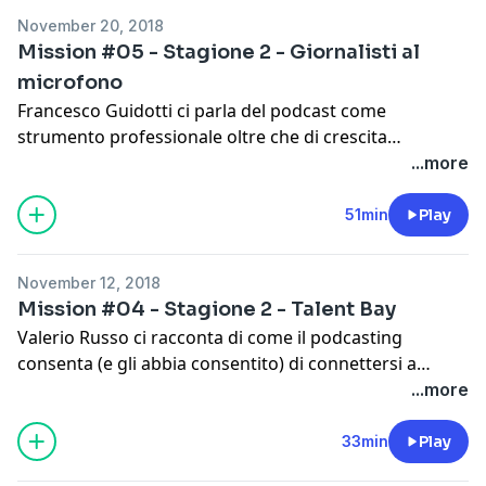
Spreaker:
https://www.spreaker.com/show/border-
November 20, 2018
nights_1
Background Music by Chris Zabriskie (personal mix).
Mission #05 - Stagione 2 - Giornalisti al
Spotify:
microfono
https://open.spotify.com/show/54AI7hLgejsmZPIwpeQj4
Francesco Guidotti ci parla del podcast come
si=2-qSOUkESymfAHutlwyhlg
strumento professionale oltre che di crescita
iTunes:
https://itunes.apple.com/it/podcast/border-
personale e collettiva, e approfondisce strumenti e
...more
nights/id1299326237
modalità per effettuare interviste efficaci.
51min
Play
-
Website:
https://giornalistialmicrofono.it
Spreaker:
https://www.spreaker.com/show/giornalisti-
Background Music by Chris Zabriskie (personal mix).
November 12, 2018
al-microfono
Mission #04 - Stagione 2 - Talent Bay
Spotify:
Valerio Russo ci racconta di come il podcasting
https://open.spotify.com/show/2NklVoNW3Z8J0gePN36h
consenta (e gli abbia consentito) di connettersi a
si=ukrxxmeJQRKTuGcKvMA9xQ
persone di talento, e di rivoluzionare la propria vita
...more
Itunes:
https://itunes.apple.com/it/podcast/giornalisti-
imparando dai migliori.
al-microfono/id1311462232
33min
Play
Website:
https://www.thetalentbay.com/podcast/