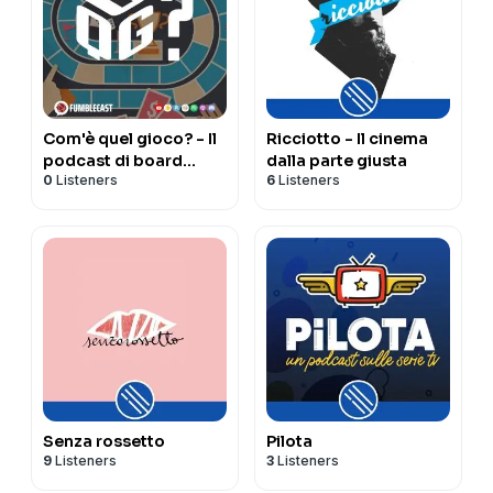
Com'è quel gioco? - Il
Ricciotto - Il cinema
podcast di board
dalla parte giusta
0
Listeners
6
Listeners
games
Senza rossetto
Pilota
9
Listeners
3
Listeners