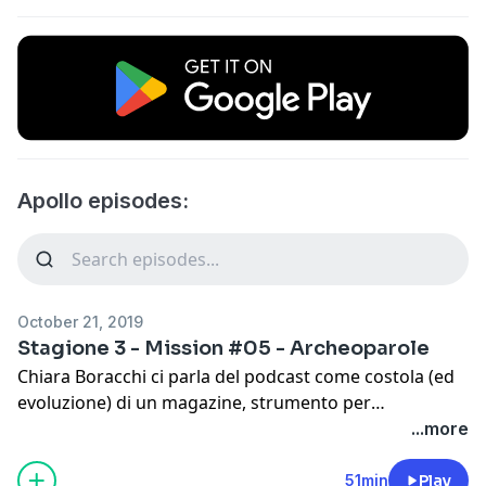
Apollo episodes:
October 21, 2019
Stagione 3 - Mission #05 - Archeoparole
Chiara Boracchi ci parla del podcast come costola (ed
evoluzione) di un magazine, strumento per
combattere il pregiudizio sui temi culturali e
...more
"macchina del tempo", e dell'importanza della sua
partecipazione al festival del podcasting.
51min
Play