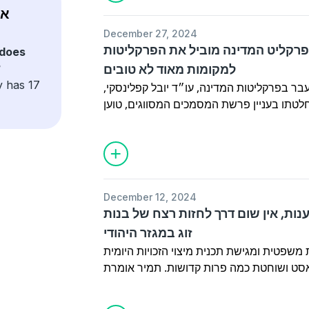
December 27, 2024
 פרקליט המדינה מוביל את הפרקליטות
does
א
למקומות מאוד לא טובים
y has 17
 בפרקליטות המדינה, עו״ד יובל קפלינסקי,
טתו בעניין פרשת המסמכים המסווגים, טוען
ים לא נקיים בפרשת נורי התאורה, וגם חושף
רבים לתפקידים הבכירים ביותר, גם אם הם לא
מתאימים לתפקיד
December 12, 2024
ענות, אין שום דרך לחזות רצח של בנות
זוג במגזר היהודי
 משפטית ומגישת תכנית מיצוי הזכויות היומית
סט ושוחטת כמה פרות קדושות. תמיר אומרת
וני הנשים על עבירות רצח במשפחה, בחברה
 לחזות רצח של בנות זוג; מסרבת להתנצל על