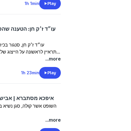
שיתוף פעולה עם ארגון להב״ה 
1h 1min
Play
מתגאה בהקמת בית אבות לעברי
עו״ד ז׳ק חן: הטענה שהס
עו״ד ז׳ק חן, סנגור בכי
מתראיין לראשונה על הייצוג של
על הימשכות ההליכים, על
...more
פלדשטיין ולעצורים בפרשת נורי
כיועץ משפטי במילואים הוא לא 
1h 23min
Play
איפכא מסתברא | אבישי
השופט אשר קוּלה, סגן נשיא 
...more