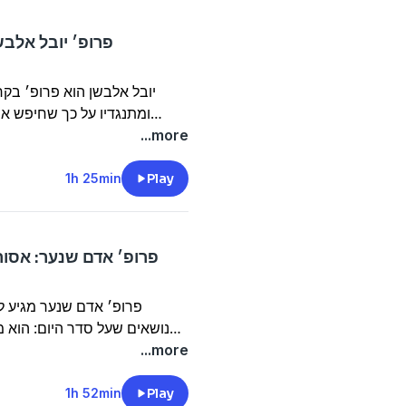
פרופ׳ יובל אלב
יובל אלבשן הוא פרופ׳ בקר
ומתנגדיו על כך שחיפש 
מספר על קשרי אהרן ברק ובנימין
...more
1h 25min
Play
פרופ׳ אדם שנער: אסור
פרופ׳ אדם שנער מגיע 
נושאים שעל סדר היום: הוא 
לכפות את ייצוגו על הממשלה, 
...more
מינוי נציב שירות המדינה, מב
וגם מתייחס בהרחבה למתווה סע
1h 52min
Play