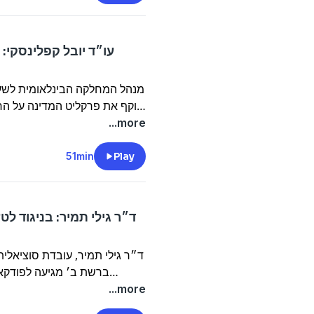
עו״ד יובל קפלינסקי:
מנהל המחלקה הבינלאומית לשעבר
תוקף את פרקליט המדינה על החל
שהוא קיבל החלטה שגויה ממניע
...more
את מדיניות מינוי המקו
51min
Play
ד״ר גילי תמיר: בניגוד לט
ד״ר גילי תמיר, עובדת סוציאלית
ברשת ב׳ מגיעה לפודקא
שבניגוד לתפיסה של ארג
...more
היהודית כמעט בלתי אפשרי