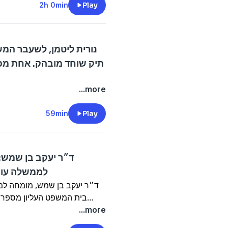
2h 0min
Play
תיק שוחד מובהק. אחת מפ
...more
59min
Play
ד״ר יעקב בן שמש: 
לממשלה עובר
ד״ר יעקב בן שמש, מומחה למ
בית המשפט העליון מספר ב
התפכחות ולהבין שבית המש
...more