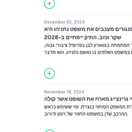
של גופשטיין בשחרור צעירות בסיכון ממעצר;
ינים קשישים; ומסבירה מדוע כונתה ״נסיכת
הטרור היהודי״
December 03, 2024
נגורים מעכבים את משפט נתניהו היא
שקר וכזב. התיק ייסתיים ב-2028
ר המתמחה בצווארון לבן בפרופיל ציבורי גבוה,
ו במשפט האלפים בו נאשם נתניהו. הוא מדבר
 ראיית מנהרה, על העוול שנעשה לדבריו לאלי
 התאורה, על פרשת ״זיוף הפרוטוקולים״, וגם
נשאר חייב להכפשת מדינת ישראל על ידי בוגי
יעלון
November 18, 2024
 גרינצייג מארח את השופט אשר קולה
בית המשפט המחוזי בנצרת. ומי ששימש כראש
ההרכב שדן במשפטו החוזר של רומן זדורוב.