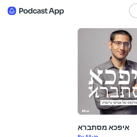
איפכא מסתברא
By All•in