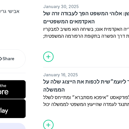
January 30, 2025
אבישי גרי
שן: אלוהי המשפט הפך לעבודה זרה של
האקדמאים המשפטיים
יה האקדמית אונו; בשיחה הוא משיב למבקריו
את דרך הפשרה בתקופת הרפורמה המשפטית;
 נתניהו; וגם על סיכול מינויו למנכ״ל הביטוח
הלאומי
Share
January 16, 2025
 ליועמ״שית לכפות את הייצוג שלה על
הממשלה
לפודקאסט ״איפכא מסתברא״ ומתייחס לשלל
מתנגד לעמדה שהייעוץ המשפטי לממשלה יכול
הוא מותח ביקורת על עמדת היועמ״שית בעניין
קר את הפאסיביות המשפטית בעניין שדה תימן,
ר-לוין לשינוי הרכב הוועדה לבחירת שופטים