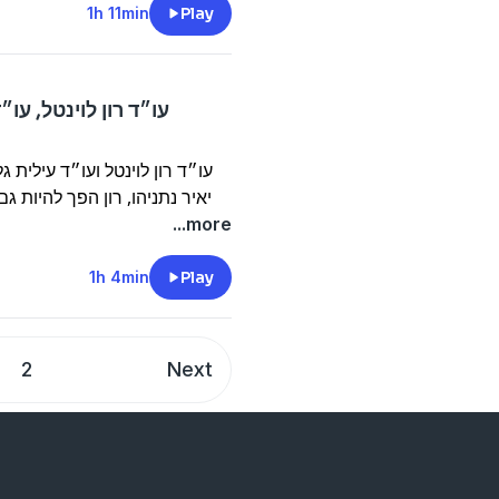
1h 11min
Play
עו״ד רון לוינטל, ע
עו״ד רון לוינטל ועו״ד עילית
יאיר נתניהו, רון הפך להיות 
התביעה ועל תרומתה של
...more
וההימנעות של שופטים
להחליט?״ והרפורמה המשפטית: ״למה לא להתחיל בבית משפט השלום?״.
1h 4min
Play
וגם: רון חולדאי והקריירה של רון בעיריית תל אביב יפו.
2
Next