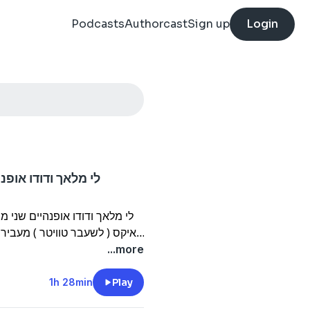
Podcasts
Authorcast
Sign up
Login
לי מלאך ודודו אופנ
לי מלאך ודודו אופנהיים שני
איקס ( לשעבר טוויטר ) מעביר
על איך הם רואים את הר
...more
1h 28min
Play