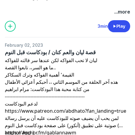
...more
3min
Play
February 02, 2023
قصة ليان والعم كنان / بودكاست قبل النوم
ليان لا تحب الفواكه لكن عندها سر قالته للفواكه
ما هو السر،، تابعوا القصة..
القيمة٬ أهمية الفواكه وترك السكاكر
هذه آخر الحلقة من الموسم الثاني ،، أحبكم أعزائي الأطفال
من كتابة محبة هذا البودكاست: مرام ابراهيم
-----------------------------------------------------
لدعم البودكاست
https://www.patreon.com/abdhato?fan_landing=true
لمن يحب أن يضيف صوته للبودكاست عليه أن يرسل رسالة
صوتية على تطبيق (أنكور) على صفحة بودكاست قبل النوم (
anchor App )
https://anchor.fm/qablannawm