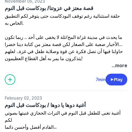
November 05, 2023
قصة معتز في عزوتنا/ بودكاست قبل النوم
حلقة استثنائية رغم توقف البودكاست حتى يتوفر لكم التطبيق
الخاص به.
ما يحدث في مدينة غز/ة المح/تلة لا يخفى على أحد .. ربما تكون
الأخبار صعبة على الصغار لكن قصة معتز من كتابة دينا خضرا
حاولنا فيها أن تصل فكرة عن قوة وصلابة طفل في غزة.. لعلهم
يتذكرون ما يمر به أهل القطاع العظيمون!
...more
7min
Play
February 02, 2023
أغنية دوها يا دوها / بودكاست قبل النوم
أغنية تغنى للطفل قبل النوم في التراث الحجازي غنيتها بصوتي
لكم
القادم أفضل وأحسن دائما،،