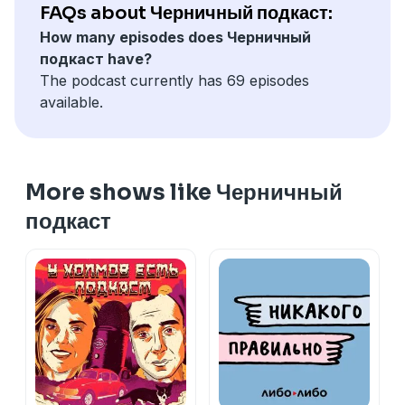
https://t.me/bridge_ew
FAQs about Черничный подкаст:
https://www.instagram.com/i_am_bridge/
How many episodes does Черничный
подкаст have?
Таймкоды:
The podcast currently has 69 episodes
00:00 - начало
available.
04:12 - история 1
19:15 - история 2
39:36 - история 3
54:43 - история 4
More shows like Черничный
01:16:15 - история 5
подкаст
01:25:53 - история 6
01:43:39 - история 7