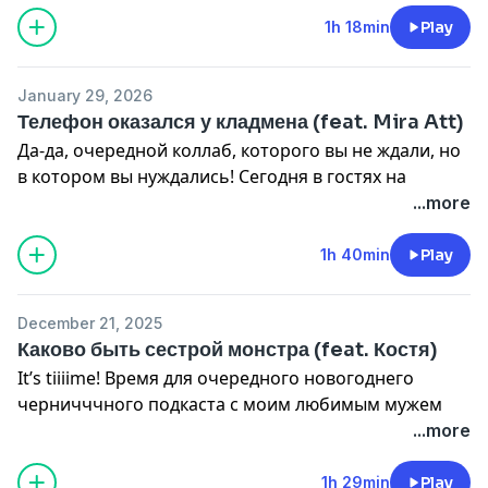
1h 18min
Play
January 29, 2026
Телефон оказался у кладмена (feat. Mira Att)
Да-да, очередной коллаб, которого вы не ждали, но
в котором вы нуждались! Сегодня в гостях на
черничччном подкасте королева бьюти, Мирочка
...more
Атт! С Мирой получилось одновременно и жутко, и
смешно, и очень по-домашнему! Уверена, что вам
1h 40min
Play
зайдёт! Приятного вам просмотра и прослушивания
💘￼
December 21, 2025
Каково быть сестрой монстра (feat. Костя)
Подписывайтесь на Миру!
It’s tiiiime! Время для очередного новогоднего
https://www.youtube.com/@mira_attt
черничччного подкаста с моим любимым мужем
https://www.instagram.com/mira_att2
Костей (и с недавних пор голосом на фоне в моих
...more
https://t.me/mira_att
видео)! Я все ещё не могу оценивать выпуски с ним
адекватно, но все говорят, что подкасты с Костей
1h 29min
Play