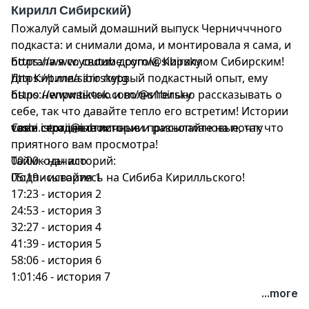
Кирилл Сибирский)
Яну можно найти тут:
23:38 - история 2
Пожалуй самый домашний выпуск Черничччного
https://www.youtube.com/@UCaRtoSB5NTmxykduKgrn
32:54 - история 3
подкаста: и снимали дома, и монтировала я сама, и
https://www.instagram.com/terskovski
43:12 - история 4
болтала я со своим другом, Кириллом Сибирским!
https://www.youtube.com/@sibirsky
https://t.me/gremlinshyba
01:00:06 - история 5
Для Кирилла это первый подкастный опыт, ему
https://t.me/sibirskytg
01:14:20 - история 6
было непривычно и волнительно рассказывать о
https://www.tiktok.com/@s1birsky
Свои страшные истории присылайте на почту
себе, так что давайте тепло его встретим! Истории
vashi.istorii@inbox.ru
тоже сегодня отличные и разноплановые, так что
Свои страшные истории присылайте на почту
vashi.istorii@inbox.ru
приятного вам просмотра!
Таймкоды историй:
Таймкоды историй:
00:00 - начало
00:00 - начало
Подписывайтесь на Сибиба Кирилльского!
05:19 - история 1
05:11 история 1
17:23 - история 2
20:02 история 2
24:53 - история 3
33:14 история 3
32:27 - история 4
47:34 история 4
41:39 - история 5
54:17 история 5
58:06 - история 6
01:10:18 история 6
1:01:46 - история 7
...more