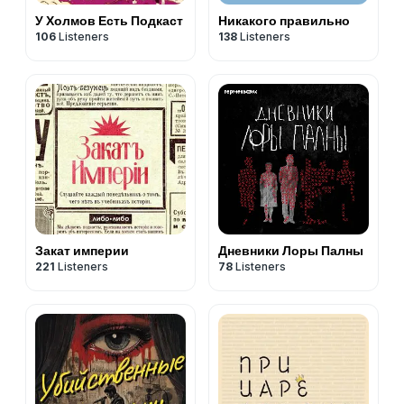
У Холмов Есть Подкаст
Никакого правильно
106
Listeners
138
Listeners
Закат империи
Дневники Лоры Палны
221
Listeners
78
Listeners