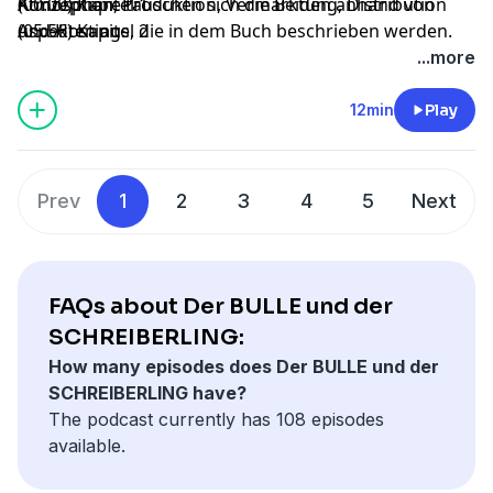
Atmosphäre tauschen sich die Beiden anhand von
Konzeption, Produktion, Vermarktung, Distribution
(00:00) Kapitel 1
Aspekten aus, die in dem Buch beschrieben werden.
und Hosting.
(05:56) Kapitel 2
...more
Du möchtest deinen Podcast auch kostenlos hosten
und damit Geld verdienen?
12min
Play
Dann schaue auf
www.kostenlos-hosten.de
und
informiere dich.
Dort erhältst du alle Informationen zu unseren
Prev
1
2
3
4
5
Next
kostenlosen Podcast-Hosting-Angeboten. kostenlos-
hosten.de ist ein Produkt der
Podcastbude
.
FAQs about Der BULLE und der
SCHREIBERLING:
How many episodes does Der BULLE und der
SCHREIBERLING have?
The podcast currently has 108 episodes
available.