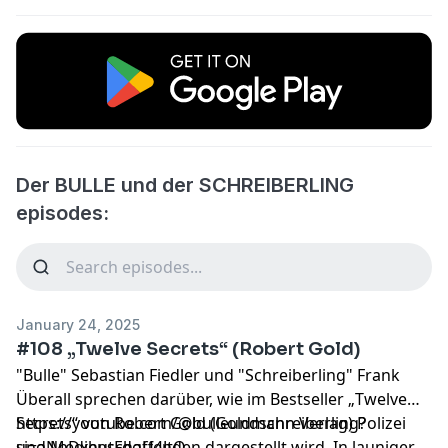
Der BULLE und der SCHREIBERLING
episodes:
January 24, 2025
#108 „Twelve Secrets“ (Robert Gold)
"Bulle"
Sebastian Fiedler
und "Schreiberling"
Frank
Überall
sprechen darüber, wie im Bestseller „
Twelve
Secrets
https://youtube.com/@bulleundschreiberling?
“ von
Robert Gold
(Goldmann Verlag) Polizei
und Medienschaffenden dargestellt wird. In launiger
si=aNnDxhutFdgU4JtQ