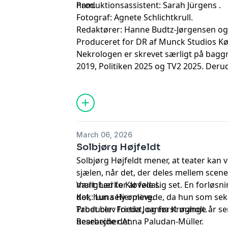
ham.
Produktionsassistent: Sarah Jürgens .
Fotograf: Agnete Schlichtkrull.
Redaktører: Hanne Budtz-Jørgensen og
Produceret for DR af Munck Studios K
Nekrologen er skrevet særligt på baggru
2019, Politiken 2025 og TV2 2025. Deru
artikler fra DR 2018, Give Avis 2019, G
2025 samt citeret fra hans medvirken 
March 06, 2026
Solbjørg Højfeldt
Solbjørg Højfeldt mener, at teater kan 
sjælen, når det, der deles mellem scen
mulighed for at føle sig set. En forløsnin
Vært: Lærke Kløvedal.
det, hun selv oplevede, da hun som sek
Kok: Luna Hjerming.
Tabet blev fortiet, og først mange år 
Producer: Frieda Joanna Krøgholt.
bearbejde det.
Researcher:Anna Paludan-Müller.