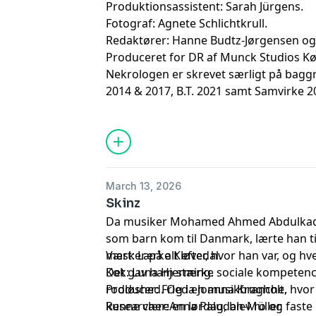
Produktionsassistent: Sarah Jürgens.
Fotograf: Agnete Schlichtkrull.
Redaktører: Hanne Budtz-Jørgensen og
Produceret for DR af Munck Studios K
Nekrologen er skrevet særligt på baggru
2014 & 2017, B.T. 2021 samt Samvirke 
der anvendt artikler fra Woman 2021, 
JydskeVestkysten 2018, DR 2011 & 2016
Kristeligt Dagblad 2019, Danmarks Bib
Kino 2019.
March 13, 2026
Skinz
Da musiker Mohamed Ahmed Abdulkadir
som barn kom til Danmark, lærte han tid
masker på alt efter, hvor han var, og
Vært: Lærke Kløvedal.
Det gav ham stærke sociale kompetence
Kok: Luna Hjerming.
rodløshed. Og i en musikbranche, hvor 
Producer: Frieda Joanna Krøgholt.
kunne være en lørdag, blev ro og fast
Researcher:Anna Paludan-Müller.