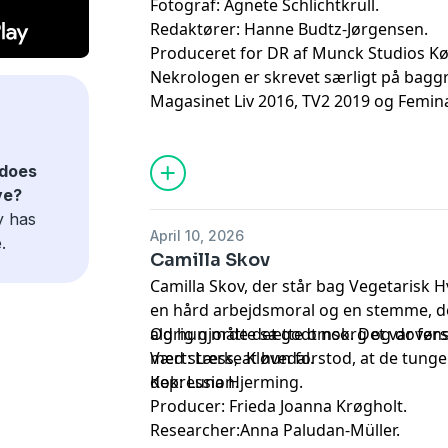
Fotograf: Agnete Schlichtkrull.
Redaktører: Hanne Budtz-Jørgensen.
Produceret for DR af Munck Studios K
Nekrologen er skrevet særligt på baggru
Magasinet Liv 2016, TV2 2019 og Femin
anvendt artikler fra Femina 2018, TV2 2
2009, 2015, 2022, 2024 & 2025, DR 2022
does
2022, ALT 2025 Lixen 2020, JydskeVestk
ve?
Billedbladet 2021 & 2025.
y has
April 10, 2026
.
Camilla Skov
Camilla Skov, der står bag Vegetarisk
en hård arbejdsmoral og en stemme, de
aldrig gjorde det godt nok. Det var før
Og hun måtte sætte omsorg og dovensk
med stress, at hun forstod, at de tunge
Vært: Lærke Kløvedal.
depression.
Kok: Luna Hjerming.
Producer: Frieda Joanna Krøgholt.
Researcher:Anna Paludan-Müller.