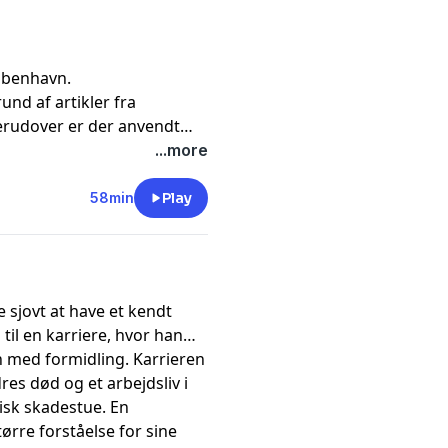
øbenhavn.
nd af artikler fra
Derudover er der anvendt
eligt Dagblad 2023,
...more
dsføring 2024, Djøfbladet
58min
Play
ge sjovt at have et kendt
til en karriere, hvor han
n med formidling. Karrieren
res død og et arbejdsliv i
isk skadestue. En
ørre forståelse for sine