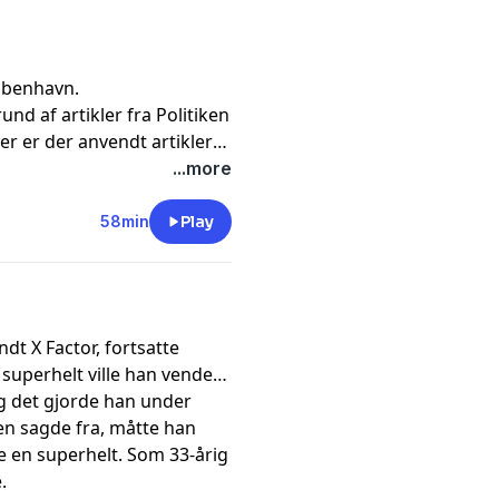
øbenhavn.
nd af artikler fra Politiken
r er der anvendt artikler
ken 2016 (& 2022 (2),
...more
ds Avis 2022, DR 2016, TV2
2017, Femina 2016,
58min
Play
5.
dt X Factor, fortsatte
superhelt ville han vende
og det gjorde han under
n sagde fra, måtte han
e en superhelt. Som 33-årig
.