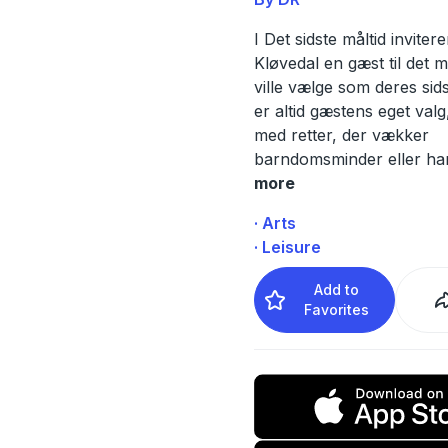
I Det sidste måltid invite
Kløvedal en gæst til det m
ville vælge som deres si
er altid gæstens eget valg,
med retter, der vækker
barndomsminder eller ha
more
· Arts
· Leisure
Add to
Favorites