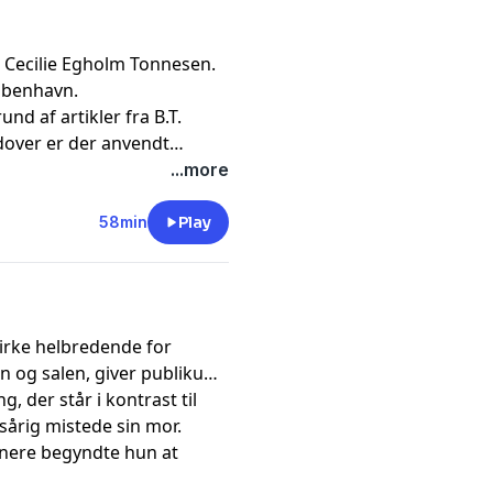
 Cecilie Egholm Tonnesen.
øbenhavn.
nd af artikler fra B.T.
dover er der anvendt
affa 2014 & 2018 og Her & Nu
...more
i podcasten BÅLSNAK.
58min
Play
virke helbredende for
en og salen, giver publikum
g, der står i kontrast til
sårig mistede sin mor.
senere begyndte hun at