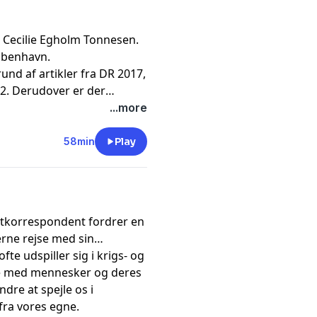
 Cecilie Egholm Tonnesen.
øbenhavn.
und af artikler fra DR 2017,
22. Derudover er der
kstrabladet 2025, Politiken
...more
5, 2017 & 2018, Århus
2018, Gaffa 2022 & 2025,
58min
Play
tkorrespondent fordrer en
erne rejse med sin
te udspiller sig i krigs- og
de med mennesker og deres
ndre at spejle os i
 fra vores egne.