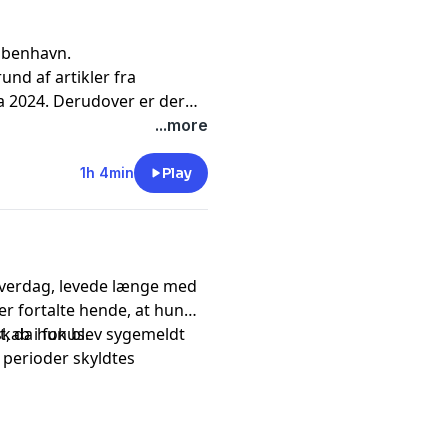
øbenhavn.
nd af artikler fra
a 2024. Derudover er der
021, Kristeligt Dagblad
...more
 & 2024, Alt for damerne
ysten 2018 & 2019 og
1h 4min
Play
 Hverdag, levede længe med
r fortalte hende, at hun
st, da hun blev sygemeldt
ab i fokus.
 perioder skyldtes