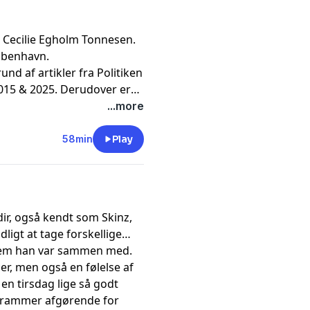
 Cecilie Egholm Tonnesen.
øbenhavn.
nd af artikler fra Politiken
2015 & 2025. Derudover er
Ud & Se 2020,
...more
, Femina 2015 & 2019,
lioteksforening 2015 samt
58min
Play
, også kendt som Skinz,
ligt at tage forskellige
 hvem han var sammen med.
r, men også en følelse af
en tirsdag lige så godt
e rammer afgørende for