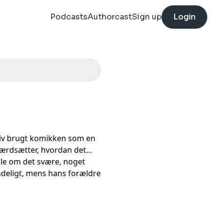
Podcasts
Authorcast
Sign up
Login
liv brugt komikken som en
værdsætter, hvordan det
ale om det svære, noget
ndeligt, mens hans forældre