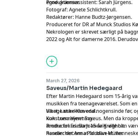
egne grænser.
Produktionsassistent: Sarah Jürgens.
Fotograf: Agnete Schlichtkrull.
Redaktører: Hanne Budtz-Jørgensen.
Produceret for DR af Munck Studios K
Nekrologen er skrevet særligt på baggru
2022 og Alt for damerne 2016. Derudove
fra Vores Børn 2019, Ritzau 2025, Politi
Jyllands-Posten 2005 & 2022, Midtjyllan
2018, Kristeligt Dagblad 2022, Woman 
Berlingske 2022 og Weekendavisen 202
March 27, 2026
Saveus/Martin Hedegaard
Efter Martin Hedegaard som 15-årig van
musikken fra teenageværelset. Som en 
tilbage stærkere end nogensinde før, 
Vært: Lærke Kløvedal.
kunstnernavnet Saveus. Men da kroppe
Kok: Luna Hjerming.
ændre fokus. Som 15-årig ville han vær
Producer: Frieda Joanna Krøgholt.
handler det om at forblive et menneske
Researcher:Anna Paludan-Müller.