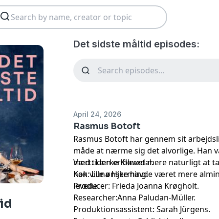
Det sidste måltid episodes:
April 24, 2026
Rasmus Botoft
Rasmus Botoft har gennem sit arbejds
måde at nærme sig det alvorlige. Han 
med tiden er blevet mere naturligt at t
Vært: Lærke Kløvedal.
han ville ønske havde været mere almi
Kok: Luna Hjerming.
levede.
Producer: Frieda Joanna Krøgholt.
Researcher:Anna Paludan-Müller.
id
Produktionsassistent: Sarah Jürgens.