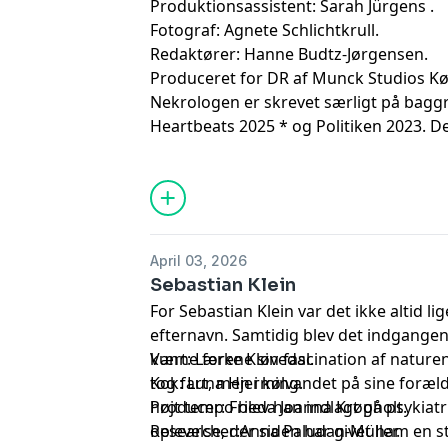
Produktionsassistent: Sarah Jürgens .
Fotograf: Agnete Schlichtkrull.
Redaktører: Hanne Budtz-Jørgensen.
Produceret for DR af Munck Studios K
Nekrologen er skrevet særligt på baggru
Heartbeats 2025 * og Politiken 2023. 
artikler fra Børsen 2023, DR 2020, Krist
Information 2023 & 2024, Mediet Marke
2024, og Weekendavisen 2025.
April 03, 2026
Sebastian Klein
For Sebastian Klein var det ikke altid li
efternavn. Samtidig blev det indgangen 
kunne forene sin fascination af nature
Vært: Lærke Kløvedal.
tog fart, men i kølvandet på sine foræld
Kok: Luna Hjerming.
højt tempo blev han indlagt på psykiatr
Producer: Frieda Joanna Krøgholt.
oplevelse, der siden har givet ham en st
Researcher:Anna Paludan-Müller.