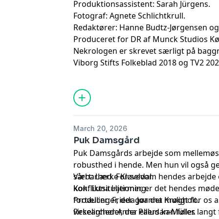
Produktionsassistent: Sarah Jürgens.
Fotograf: Agnete Schlichtkrull.
Redaktører: Hanne Budtz-Jørgensen og
Produceret for DR af Munck Studios K
Nekrologen er skrevet særligt på baggr
Viborg Stifts Folkeblad 2018 og TV2 20
anvendt artikler fra TV Midtvest 2025, E
2022, DR 2015 & 2021, Information 201
Stiftstidende 2019 & 2025, Soundvenue 
Jyllands-Posten, 2022 & 2025
March 20, 2026
Puk Damsgård
Puk Damsgårds arbejde som mellemøs
robusthed i hende. Men hun vil også g
sårbarhed. For selvom hendes arbejde of
Vært: Lærke Kløvedal.
konfliktsituationer, er det hendes mø
Kok: Luna Hjerming.
fortællinger, der gør det muligt for os a
Producer: Frieda Joanna Krøgholt.
virkeligheder, der ellers kan føles langt
Researcher:Anna Paludan-Müller.