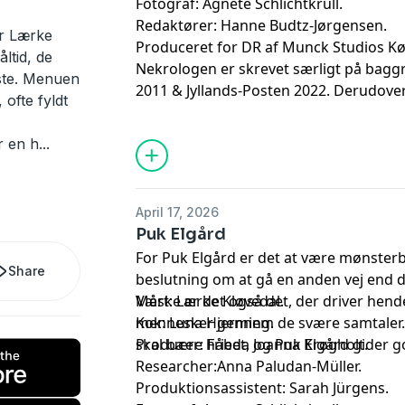
Fotograf: Agnete Schlichtkrull.
Redaktører: Hanne Budtz-Jørgensen.
rer Lærke
Produceret for DR af Munck Studios K
åltid, de
Nekrologen er skrevet særligt på baggru
dste. Menuen
2011 & Jyllands-Posten 2022. Derudover 
 ofte fyldt
Kristeligt Dagblad 2022, Femina 2020, Fo
damerne 2016, Børsen 2023, Ugeavisen 
r en h
...
2012 & 2022, Århus Stiftstidende 2011 
2012 & 2015, Jyllands-Posten 2012 og Å
April 17, 2026
Puk Elgård
For Puk Elgård er det at være mønsterb
Share
beslutning om at gå en anden vej end
Måske er det også det, der driver hend
Vært: Lærke Kløvedal.
mennesker gennem de svære samtaler. F
Kok: Luna Hjerming.
skal bære håbet, og Puk Elgård gider g
Producer: Frieda Joanna Krøgholt.
Researcher:Anna Paludan-Müller.
Produktionsassistent: Sarah Jürgens.