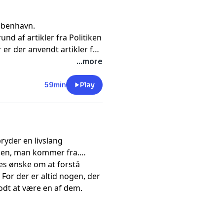
øbenhavn.
nd af artikler fra Politiken
er der anvendt artikler fra
lkekirken.dk, Alt for
...more
2015 & 2022, Politiken
& 2015, Berlingske 2010,
59min
Play
rhus Stiftstidende 2025
ryder en livslang
 den, man kommer fra.
es ønske om at forstå
or der er altid nogen, der
odt at være en af dem.