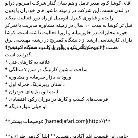
آقای کوشا کاوه مدیرعامل و هم بنیان گذار شرکت امپریوم درایو
در لندن هست. این شرکت در زمینه ماشین‌های خودران یا بدون
راننده و فناوری کنترل اتومبیل از راه دور فعالیت میکند.
قبل تر کوشا به مدت ۱۰ سال در زمینه مشاوره مدیریت با تمرکز
در حوزه مخابرات در خاورمیانه و اروپا فعالیت داشته است. کوشا
دارای کارشناسی ارشد از دانشگاه کمبریج در رشته مهندسی برق
**موضوعاتی که در این پادکست صحبت کردیم:**
هست و دوره کارآفرینی و نوآوری را در دانشگاه استنفورد
گذرانده است.
* علاقه به کارهای فنی
* ساخت ماشین کارتینگ در سن ۷ سالگی
* ورود به بازار سرمایه و مشاوره
* داستان ریبرندینگ همراه اول
* آینده اتومبیل‌های خودران
* فرصت‌های کسب و کارها در دوران رکود اقتصادی
* و خیلی موارد دیگه!
**توضیحات بیشتر: [hamedjafari.com](http://)**
**حامی این قسمت ایلیا آکادمی هست.** ایلیا آکادمی طراح و