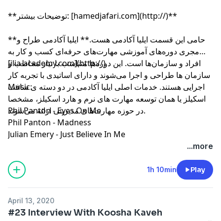
**توضیحات بیشتر: [hamedjafari.com](http://)**
**حامی این قسمت ایلیا آکادمی هست.** ایلیا آکادمی طراح و
مجری دوره‌های آموزشی مهارت‌های حرفه‌ای کسب و کار به
افراد و سازمان‌ها است. این دوره‌ها متناسب با نیاز مخاطب و
[ilia-academy.com](http://)
سازمان ها طراحی و اجرا می‌شوند و دارای اساتیدی با تجربه کار
اجرایی هستند. خدمات اصلی ایلیا آکادمی در دو دسته ی سافت
Music:
اسکیلز یا همان توسعه مهارت های نرم و هارد اسکیلز، مشخصا
در حوزه مهارت‌های مدیریتی ارائه می‌شوند.
Phil Panton - Eyes On Me
Phil Panton - Madness
Julian Emery - Just Believe In Me
...more
1h 10min
Play
April 13, 2020
#23 Interview With Koosha Kaveh