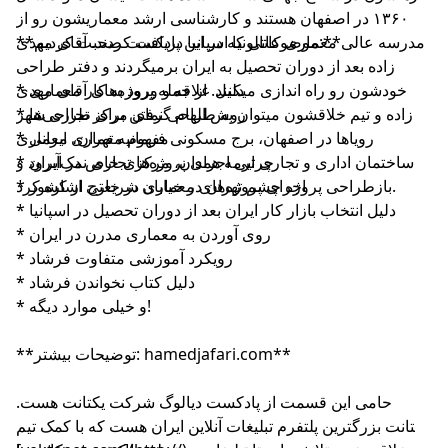
۱۳۶۰ در اصفهان هستند و کارشناسی ارشد معماریشون رو از
**موضوعاتی که در این پادکست صحبت کردیم:**
مدرسه عالی معماری کاتالونیا اسپانیا دریافت کردند. آقای مهدی
زاده بعد از دوران تحصیل به ایران برمیگردند و دفتر طراحی
* دلیل علاقه و ورود به کار معماری
خودشون رو راه اندازی میکنند. از جمله پروژه‌های آقای مهدی
* روش الهام گرفتن برای طراحی‌ها
زاده و تیم خلاقشون میتوان به طراحی نمای مرکز تجاری شهر
* مفهوم معماری ایرانی
رویاها در اصفهان، برج مسکونی فرمانیه تهران، معماری
* چرایی اجرای پروژه‌های خاص در ایران
ساختمان اداری و تجاری ترمه همدان، مرکز تجاری نمک‌آبرود و
بازطراحی پروژه چشم تهران در خیابان شریعتی اشاره کرد.
* اجرای پروژه‌های معماری در خارج از کشور
* دلیل انتخاب بازار کار ایران بعد از دوران تحصیل در اسپانیا
* روی آوردن به معماری مدرن در ایران
* رویکرد آموزشی متفاوت فرشاد
* دلیل کتاب نخواندن فرشاد
* و خیلی موارد دیگه!‌
**توضیحات بیشتر: hamedjafari.com**
حامی این قسمت از پادکست دیالوگ شرکت یکتانت هست.
یکتانت بزرگترین پلتفرم تبلیغات آنلاین ایران هست که با کمک تیم