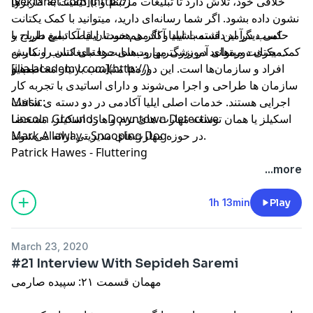
خلاقی خود، تلاش دارد تا تبلیغات مرتبط و با کیفیت به کاربرها
[yektanet.com](http://)
نشون داده بشود. اگر شما رسانه‌ای دارید، میتوانید با کمک یکتانت
کسب درآمد داشته باشید و اگر هم خودتان قصد تبلیغ دارید، با
حامی دیگر این قسمت ایلیا آکادمی هست. ایلیا آکادمی طراح و
کمک یکتانت میتوانید در بزرگترین وب‌سایت‌ها تبلیغاتتان را نمایش
مجری دوره‌های آموزشی مهارت‌های حرفه‌ای کسب و کار به
بدهید.
افراد و سازمان‌ها است. این دوره‌ها متناسب با نیاز مخاطب و
[ilia-academy.com](http://)
سازمان ها طراحی و اجرا می‌شوند و دارای اساتیدی با تجربه کار
اجرایی هستند. خدمات اصلی ایلیا آکادمی در دو دسته ی سافت
Music:
اسکیلز یا همان توسعه مهارت های نرم و هارد اسکیلز، مشخصا
Lincoln Grounds - Downtown Detective
در حوزه مهارت‌های مدیریتی ارائه می‌شوند.
Mark Allaway - Snooping Dog
Patrick Hawes - Fluttering
...more
1h 13min
Play
March 23, 2020
#21 Interview With Sepideh Saremi
مهمان قسمت ۲۱: سپیده صارمی