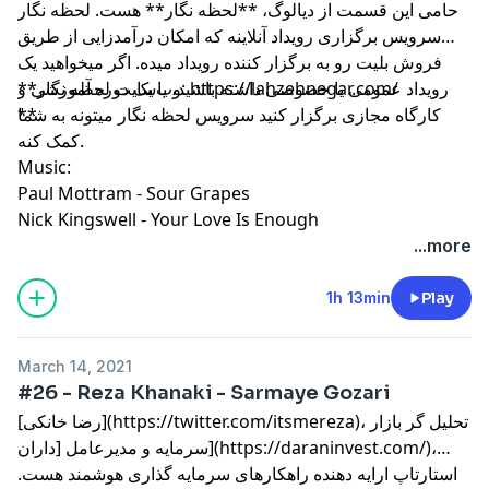
حامی این قسمت از دیالوگ، **لحظه نگار** هست. لحظه نگار
سرویس برگزاری رویداد آنلاینه که امکان درآمدزایی از طریق
فروش بلیت رو به برگزار کننده رویداد میده. اگر میخواهید یک
**وب‌سایت لحظه نگار: https://lahzehnegar.com/
رویداد عمومی یا خصوصی داشته باشید، یا یک دوره آموزشی و
کارگاه مجازی برگزار کنید سرویس‌ لحظه نگار میتونه به شما
**
کمک کنه.
Music:
Paul Mottram - Sour Grapes
Nick Kingswell - Your Love Is Enough
...more
1h 13min
Play
March 14, 2021
#26 - Reza Khanaki - Sarmaye Gozari
[رضا خانکی](https://twitter.com/itsmereza)، تحليل گر بازار
سرمایه و مدیرعامل [داران](https://daraninvest.com/)،
استارتاپ ارایه دهنده راهکارهای سرمایه گذاری هوشمند هست.