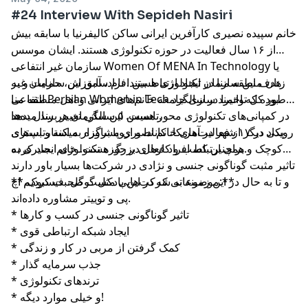
#24 Interview With Sepideh Nasiri
خانم سپیده نصیری کارآفرین ایرانی ساکن کالیفرنیا با سابقه بیش
از ۱۶ سال فعالیت در حوزه تکنولوژی هستند. ایشان موسس
سازمان غیر انتفاعی Women Of MENA In Technology یا
زنان منطقه منا در تکنولوژی هستند. نام سابق این سازمان غیر
هدف این سازمان ایجاد ارتباط بین افراد، آموزش، حمایت و به
انتفاعی Persian Women in Tech بوده که اخیرا در سالگرد
طور کل توانمند سازی جامعه خانم‌های ایرانی و اهل منطقه منا
تاسیس ۵ سالگی تغییر برند میدهد.
در کمپانی‌های تکنولوژی محور هست. این سازمان هر سال ده‌ها
رویداد در ۱۷ شهر در آمریکا، کانادا و اروپا برگزار میکنه و بستری
یکی دیگر از فعالیت‌های خانم نصیری مشاوره به استارتاپ‌های
برای ارتباط افراد فعال در حوزه تکنولوژی ایجاد کرده.
کوچک و همچنین کسب و کارهای بزرگ هست. خانم نصیری به
تاثیر مثبت گوناگونی جنسی و نژادی در شرکت‌ها بسیار باور دارند
**موضوعاتی که در این پادکست صحبت کردیم:**
و تا به حال در این زمینه به شرکت‌هایی مثل گوگل، فیسبوک، اچ
پی و توییتر مشاوره داده‌اند.
* تاثیر گوناگونی جنسی در کسب و کارها
* ایجاد شبکه ارتباطی قوی
* کمک گرفتن از مربی در کار و زندگی
* جذب سرمایه گذار
* ترند‌های تکنولوژی
* و خیلی موارد دیگه!