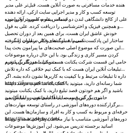
دهنده خدمات مسافرتی به صورت آنلاین هست. قبل‌تر علی مدیر
توسعه کسب و کار و مدیر اجرایی سایت ازکی، ارائه دهنده
خدمات بیمه به صورت آنلاین بوده.
علی از کالج دانشگاهی لندن دو لیسانس علوم کامپیوتر و ریاضی،
و همچنین فیزیک و اخترشناسی را دریافت کرده. علی به قول
خودش عاشق ایران هست، برای همین بعد از دوران تحصیل
تصمیم به بازگشت و کار در ایران را گرفته.
ساختار این پادکست کمی با قسمت‌های قبلی متفاوت است. به
این صورت که موضوع اصلی صحبت‌های ما پیرامون بحث پیدا
کردن مسیر کاری و زندگی بود. با این حال درباره موضوعات
متنوعی با همدیگر گپ زدیم.
حامی این قسمت شرکت یکتانت هست. یکتانت بزرگترین پلتفرم
تبلیغات آنلاین ایران هست که با کمک تیم خلاقی که داره تلاش
داره تا تبلیغات مرتبط و با کیفیت به کاربرها نشون داده بشه. اگر
شما رسانه‌ای دارید، میتونید با کمک یکتانت کسب درآمد داشته
https://www.yektanet.com/
باشید و اگر هم خودتون قصد تبلیغ دارید، با کمک یکتانت میتونید
توی بزرگترین وب‌سایت‌ها تبلیغاتتون رو نمایش بدید.
حامی دیگر این قسمت ایلیا آکادمی هست. ایلیا آکادمی
برگزارکننده دوره‌های آموزشی در راستای توسعه مهارت‌های
حرفه‌ای و مربوط به کسب و کار به افراد و سازمان‌ها هست. این
دوره‌های آموزشی متناسب با نیاز مخاطب طراحی شده و توسط
http://ilia-academy.com/
اساتید برجسته تدریس می‌شود. این آموزش‌ها موضوعات
موضوعاتی که در این قسمت صحبت کردیم:
متنوعی را مثل مهارت‌های حرفه‌ای بین‌المللی (مهارت‌های نرم)،