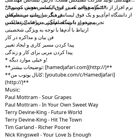
**موضوعاتی که در این پادکست صحبت کردیم:**
نرم افزار از دانشگاه خواجه نصیر، فوق لیسانس هوش مصنوعی
از دانشگاه ام‌آی‌یو و یک فوق لیسانس دیگر در رشته سیستم‌های
فرهنگ سازمانی در نتفلیکس
پیچیده از دانشگاه ام‌آی‌تی دریافت کرده است.
تجربه برخورد با رید هستینگز، مدیرعامل نتفلیکس
ارتباط با آدم‌ها با توجه به ویژگی شخصیتی
فن بیان و مذاکره در کار
پیدا کردن مسیر کاری و ایجاد تغییر
پیدا کردن مربی برای کار و زندگی
* و خیلی موارد دیگه!
**توضیحات بیشتر: [hamedjafari.com](http://)**
**کانال یوتوب من: [youtube.com/c/HamedJafari]
(http://)**
Music:
Paul Mottram - Sour Grapes
Paul Mottram - In Your Own Sweet Way
Terry Devine-King - Future World
Terry Devine-King - Hit The Town
Tim Garland - Richer Poorer
Nick Kingswell - Your Love Is Enough