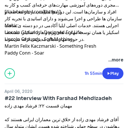
مجری دوره‌های آموزشی مهارت‌های حرفه‌ای کسب و کار به
افراد و سازمان‌ها است. این دوره‌ها متناسب با نیاز مخاطب و
[ilia-academy.com](http://)
سازمان ها طراحی و اجرا می‌شوند و دارای اساتیدی با تجربه کار
اجرایی هستند. خدمات اصلی ایلیا آکادمی در دو دسته ی سافت
Music:
اسکیلز یا همان توسعه مهارت های نرم و هارد اسکیلز، مشخصا
Lincoln Grounds - Designed For Life
در حوزه مهارت‌های مدیریتی ارائه می‌شوند.
Lincoln Grounds - Soft Machine
Martin Felix Kaczmarski - Something Fresh
Paddy Conn - Soar
...more
1h 55min
Play
April 06, 2020
#22 Interview With Farshad Mehdizadeh
مهمان قسمت ۲۲: فرشاد مهدی زاده
آقای فرشاد مهدی زاده از خلاق ترین معماران ایرانی هستند که
کارهاشون در سطح جهانی شناخته شده هست. ایشان متولد سال