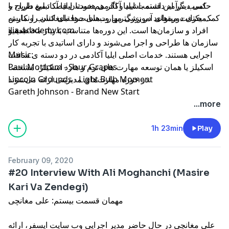
کسب درآمد داشته باشید و اگر هم خودتان قصد تبلیغ دارید، با
حامی دیگر این قسمت ایلیا آکادمی هست. ایلیا آکادمی طراح و
کمک یکتانت میتوانید در بزرگترین وب‌سایت‌ها تبلیغاتتان را نمایش
مجری دوره‌های آموزشی مهارت‌های حرفه‌ای کسب و کار به
بدهید.
افراد و سازمان‌ها است. این دوره‌ها متناسب با نیاز مخاطب و
ilia-academy.com
سازمان ها طراحی و اجرا می‌شوند و دارای اساتیدی با تجربه کار
اجرایی هستند. خدمات اصلی ایلیا آکادمی در دو دسته ی سافت
Music:
اسکیلز یا همان توسعه مهارت های نرم و هارد اسکیلز، مشخصا
Paul Mottram - Sour Grapes
در حوزه مهارت‌های مدیریتی ارائه می‌شوند.
Lincoln Grounds - Light Bulb Moment
Gareth Johnson - Brand New Start
...more
1h 23min
Play
February 09, 2020
#20 Interview With Ali Moghanchi (Masire
Kari Va Zendegi)
مهمان قسمت بیستم: علی مغانچی
علی مغانچی در حال حاضر مدیر اجرایی وب سایت ایسفر، ارائه