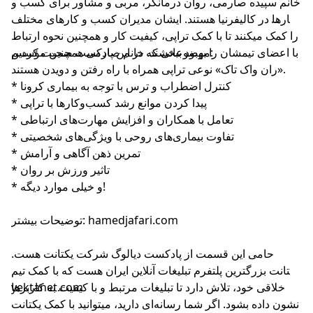
خانم سپیده صارمی، روان درمانگر، مربی و مشاور برای کسب و
کارها در کالیفرنیا هستند. ایشان مدیران کسب و کارهای مختلف
را کمک میکنند تا با کمک تراپی، کیفیت کار و همچنین نحوه ارتباط
موضوعاتی که در این پادکست صحبت کردیم:
با اعضای تیمشان را بهبود ببخشند. خانم صارمی همچنین مؤسس
«ران واک تاک» نوعی تراپی همراه با راه رفتن و دویدن هستند.
* کنترل اضطراب و ترس با توجه به بیماری کرونا
* پیدا کردن موانع رشد کسب‌وکارها با تراپی
* تعامل با همکاران و افزایش مهارت‌های ارتباطی
* تفاوت بیماری‌های روحی با ویژگی‌های شخصیتی
* تمرین ذهن آگاهی و آرامش
* تاثیر ورزش بر روان
* و خیلی موارد دیگه!‌
توضیحات بیشتر: hamedjafari.com
حامی این قسمت از پادکست دیالوگ شرکت یکتانت هست.
یکتانت بزرگترین پلتفرم تبلیغات آنلاین ایران هست که با کمک تیم
خلاقی خود، تلاش دارد تا تبلیغات مرتبط و با کیفیت به کاربرها
yektanet.com
نشون داده بشود. اگر شما رسانه‌ای دارید، میتوانید با کمک یکتانت