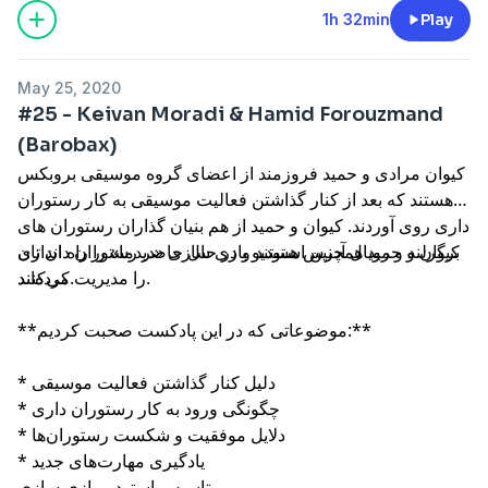
1h 32min
Play
May 25, 2020
#25 - Keivan Moradi & Hamid Forouzmand
(Barobax)
کیوان مرادی و حمید فروزمند از اعضای گروه موسیقی بروبکس
هستند که بعد از کنار گذاشتن فعالیت موسیقی به کار رستوران
داری روی آوردند. کیوان و حمید از هم بنیان گذاران رستوران های
برگرلند و رویال آدرس هستند و در حال حاضر رستوران دان تان
کیوان و حمید همچنین استودیو بازی سازی «دیدما» را راه اندازی
را مدیریت می‌کنند.
کرده‌اند.
**موضوعاتی که در این پادکست صحبت کردیم:**
* دلیل کنار گذاشتن فعالیت موسیقی
* چگونگی ورود به کار رستوران داری
* دلایل موفقیت و شکست رستوران‌ها
* یادگیری مهارت‌های جدید
تاسیس استودیو بازی سازی