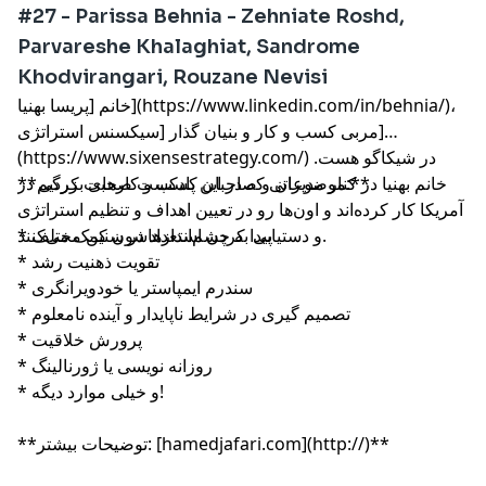
#27 - Parissa Behnia - Zehniate Roshd,
Parvareshe Khalaghiat, Sandrome
Khodvirangari, Rouzane Nevisi
خانم [پریسا بهنیا](https://www.linkedin.com/in/behnia/)،
مربی کسب و کار و بنیان گذار [سیکسنس استراتژی]
(https://www.sixensestrategy.com/) در شیکاگو هست.
**موضوعاتی که در این پادکست صحبت کردیم:**
خانم بهنیا در کنار مدیران و صاحبان کسب و کارهای بزرگی در
آمریکا کار کرده‌اند و اون‌ها رو در تعیین اهداف و تنظیم استراتژی
و دستیابی به چشم‌اندازهاشون کمک می‌کنند.
* پیدا کردن استعداد در سنین مختلف
* تقویت ذهنیت رشد
* سندرم ایمپاستر یا خودویرانگری
* تصمیم گیری در شرایط ناپایدار و آینده نامعلوم
* پرورش خلاقیت
* روزانه نویسی یا ژورنالینگ
* و خیلی موارد دیگه!
**توضیحات بیشتر: [hamedjafari.com](http://)**