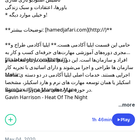
باورها، اعتقادات و سبک زندگی
* و خیلی موارد دیگه!
**توضیحات بیشتر: [hamedjafari.com](http://)**
**حامی این قسمت ایلیا آکادمی هست.** ایلیا آکادمی طراح و
مجری دوره‌های آموزشی مهارت‌های حرفه‌ای کسب و کار به
افراد و سازمان‌ها است. این دوره‌ها متناسب با نیاز مخاطب و
[ilia-academy.com](http://)
سازمان ها طراحی و اجرا می‌شوند و دارای اساتیدی با تجربه کار
اجرایی هستند. خدمات اصلی ایلیا آکادمی در دو دسته ی سافت
Music:
اسکیلز یا همان توسعه مهارت های نرم و هارد اسکیلز، مشخصا
در حوزه مهارت‌های مدیریتی ارائه می‌شوند.
Barobax - Eyne Mamane Mane
Gavin Harrison - Heat Of The Night
...more
1h 46min
Play
May 04, 2020