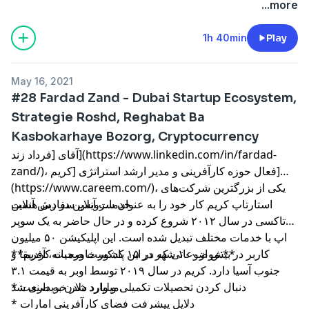
...more
1h 40min
Play
May 16, 2021
#28 Fardad Zand - Dubai Startup Ecosystem,
Strategie Roshd, Reghabat Ba
Kasbokarhaye Bozorg, Cryptocurrency
آقای [فرداد زند](https://www.linkedin.com/in/fardad-
zand/)، فعال حوزه کارآفرینی و مدیر ارشد استراتژی [کریم]
(https://www.careem.com/)، یکی از بزرگترین شرکت‌های
خدمات آنلاین در دبی هست.
استارتاپ کریم کار خود را به عنوان سرویس سفارش آنلاین
تاکسی در سال ۲۰۱۲ شروع کرده و در حال حاضر به یک سوپر
اپ با خدمات مختلف تبدیل شده است. این اپلیکیشن ۵۰ میلیون
**موضوعاتی که در این پادکست صحبت کردیم:**
کاربر در بیش از ۱۰۰ شهر در ۱۵ کشور خاورمیانه، آفریقا و
جنوب آسیا دارد. کریم در سال ۲۰۱۹ توسط اوبر به قیمت ۳.۱
میلیارد دلار خریداری شد.
* دنبال کردن تحصیلات تکمیلی و وارد شدن به صنعت
* دلایل پیشرفت فضای کارآفرینی امارات